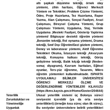
altı şapkalı düşünme tekniği, örnek olay
yöntemi, zihin haritası, Öğrenci Merkezli
Yöntem ve Teknikler; Problem Çözme Yöntemi,
Ödev, Proje Hazırlama, Tez Hazırlama, Rapor
Yazma, Alan Çalışması, Sosyal Faaliyet, Arazi
Çalışması, Bireysel Çalışma Yöntemi, Grup
Çalışması Yöntemi, Uygulama, Staj, Yerinde
Uygulama ,Mesleki Faaliyet, Gösterip Yaptırma
yöntemi/ Bilgisayar destekli öğretim yöntemi
,Benzetim tekniği, Rol oynama yöntemi, Drama
tekniği, Sınıf Dışı Öğretim/Gezi gözlem yöntemi,
Deney ve laboratuvar yöntemi, Aktif Öğrenme
Teknikleri Okuma, İstasyon tekniği ,Akvaryum
tekniği, Konuşma halkası tekniği, Görüş
geliştirme tekniği, Balık kılçığı tekniği (Neden-
sonuç diyagramı), Kavram haritaları, Eğitsel
oyunlar, Ters-yüz öğrenme, Tasarımı, Mikro
öğretim yöntemleri kullanılmaktadır. ISPARTA
UYGULAMALI BİLİMLER ÜNİVERSİTESİ
ÖĞRENCİ MERKEZLİ ÖLÇME VE
DEĞERLENDİRME YÖNTEMLERİ KILAVUZU
(https://kms.kaysis.gov.tr/Home/Goster/204644)
Yeterlilik
:
Ulusal yeterlilik sistemi üç Bolonya süreci
Zorunlulukları ve
seviyesini içerebilir (ya da orta seviye
Yönetmeliğe
yeterlilikleri) (örneğin kısa süreç olan ilk süreç).
Uygunluk
Bu seviyeler üniversitelere belirlli yeterlilikleri