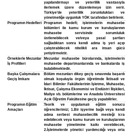
yapılandırmayı ve yeterlilik vasıtasıyla
ilerlemek üzere düzenlemeye izin verir.
Türkiye’de yeterlilik zorunlulukları ve
yönetmeliğe uygunluk YÖK tarafından belirlenir.
Programın Hedefleri
:
Programın hedefi; işletmelerin muhasebe
bölümleri ile kamu kurum ve kuruluşlarının
muhasebe servisinde sorumluluk
üstlenebilecek ve/veya yasal şartları
sağladıktan sonra kendi adına iş yeri açıp
çalıştırabilecek nitelikli ara insan gücü
yetiştirmektir.
Örneklerle Mezunlar
:
Mezunlar muhasebe bürolarında, işletmelerin
İş Profilleri
muhasebe departmanlarında ve bankalarda iş
bulabilmektedir.
Başka Çalışmalara
:
Bölüm mezunları dikey geçiş sınavında başarılı
Geçiş İmkanı
olmak koşuluyla örgün öğretimde İktisadi ve
İdari Bilimler Fakültelerinin İşletme, Muhasebe,
İktisat, Çalışma Ekonomisi ve Endüstri İlişkileri,
Maliye vb. bölümlerine ve Anadolu Üniversitesi
Açık Öğretim Fakültesine geçiş yapabilirler.
Programın Eğitim
:
Teorik ve uygulamalı eğitim sonucu
Amaçları
öğrencilerimiz; 1.Bir işyerine bağlı veya kendi
adına serbest muhasebecilik mesleği icra
edebilecek veya kamu kurum ve kuruluşlarının
muhasebe yönetimine katkı verebilecek,
2.İşletmelerde yönetici yardımcılığı veya orta