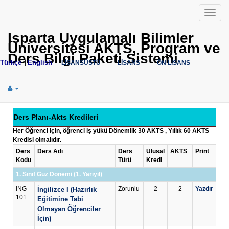
Menü
Isparta Uygulamalı Bilimler
Üniversitesi AKTS, Program ve
Ders Bilgi Paketi Sistemi
Türkçe
English
|
LİSANSÜSTÜ
LİSANS
ÖN LİSANS
Ders Planı-Akts Kredileri
Her Öğrenci için, öğrenci iş yükü Dönemlik 30 AKTS , Yıllık 60 AKTS
Kredisi olmalıdır.
Ders
Ders Adı
Ders
Ulusal
AKTS
Print
Kodu
Türü
Kredi
1. Sınıf Güz Dönemi (1. Yarıyıl)
ING-
Zorunlu
2
2
Yazdır
İngilizce I (Hazırlık
101
Eğitimine Tabi
Olmayan Öğrenciler
İçin)