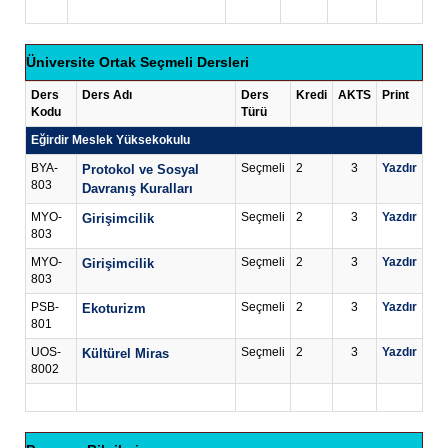
Üniversite Ortak Seçmeli Dersleri
Ders
Ders Adı
Ders
Kredi
AKTS
Print
Kodu
Türü
Eğirdir Meslek Yüksekokulu
BYA-
Seçmeli
2
3
Yazdır
Protokol ve Sosyal
803
Davranış Kuralları
MYO-
Seçmeli
2
3
Yazdır
Girişimcilik
803
MYO-
Seçmeli
2
3
Yazdır
Girişimcilik
803
PSB-
Seçmeli
2
3
Yazdır
Ekoturizm
801
UOS-
Seçmeli
2
3
Yazdır
Kültürel Miras
8002