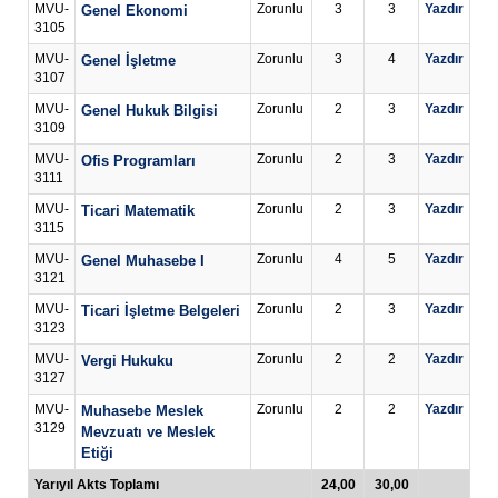
MVU-
Zorunlu
3
3
Yazdır
Genel Ekonomi
3105
MVU-
Zorunlu
3
4
Yazdır
Genel İşletme
3107
MVU-
Zorunlu
2
3
Yazdır
Genel Hukuk Bilgisi
3109
MVU-
Zorunlu
2
3
Yazdır
Ofis Programları
3111
MVU-
Zorunlu
2
3
Yazdır
Ticari Matematik
3115
MVU-
Zorunlu
4
5
Yazdır
Genel Muhasebe I
3121
MVU-
Zorunlu
2
3
Yazdır
Ticari İşletme Belgeleri
3123
MVU-
Zorunlu
2
2
Yazdır
Vergi Hukuku
3127
MVU-
Zorunlu
2
2
Yazdır
Muhasebe Meslek
3129
Mevzuatı ve Meslek
Etiği
Yarıyıl Akts Toplamı
24,00
30,00