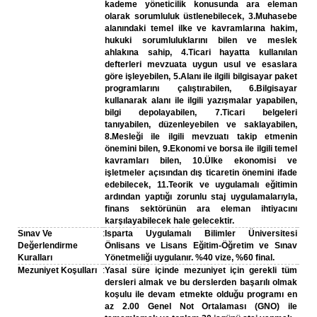
kademe yöneticilik konusunda ara eleman
olarak sorumluluk üstlenebilecek, 3.Muhasebe
alanındaki temel ilke ve kavramlarına hakim,
hukuki sorumluluklarını bilen ve meslek
ahlakına sahip, 4.Ticari hayatta kullanılan
defterleri mevzuata uygun usul ve esaslara
göre işleyebilen, 5.Alanı ile ilgili bilgisayar paket
programlarını çalıştırabilen, 6.Bilgisayar
kullanarak alanı ile ilgili yazışmalar yapabilen,
bilgi depolayabilen, 7.Ticari belgeleri
tanıyabilen, düzenleyebilen ve saklayabilen,
8.Mesleği ile ilgili mevzuatı takip etmenin
önemini bilen, 9.Ekonomi ve borsa ile ilgili temel
kavramları bilen, 10.Ülke ekonomisi ve
işletmeler açısından dış ticaretin önemini ifade
edebilecek, 11.Teorik ve uygulamalı eğitimin
ardından yaptığı zorunlu staj uygulamalarıyla,
finans sektörünün ara eleman ihtiyacını
karşılayabilecek hale gelecektir.
Sınav Ve
:
Isparta Uygulamalı Bilimler Üniversitesi
Değerlendirme
Önlisans ve Lisans Eğitim-Öğretim ve Sınav
Kuralları
Yönetmeliği uygulanır. %40 vize, %60 final.
Mezuniyet Koşulları
:
Yasal süre içinde mezuniyet için gerekli tüm
dersleri almak ve bu derslerden başarılı olmak
koşulu ile devam etmekte olduğu programı en
az 2.00 Genel Not Ortalaması (GNO) ile