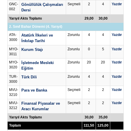
GNC-
Seçmeli
2
4
Yazdır
Gönüllülük Çalışmaları
002
Dersi
Yarıyıl Akts Toplamı
29,00
30,00
2. Sınıf Bahar Dönemi (4. Yarıyıl)
ATA-
Zorunlu
4
4
Yazdır
Atatürk İlkeleri ve
3000
İnkılap Tarihi
MYO-
Zorunlu
0
5
Yazdır
Kurum Stajı
3011
MYO-
Zorunlu
20
20
Yazdır
İşletmede Mesleki
3020
Eğitim
TUR-
Zorunlu
4
4
Yazdır
Türk Dili
3000
MVU-
Seçmeli
2
2
Yazdır
Para ve Banka
3210
MVU-
Seçmeli
2
2
Yazdır
Finansal Piyasalar ve
3212
Aracı Kurumlar
Yarıyıl Akts Toplamı
30,00
35,00
Toplam
111,50
125,00