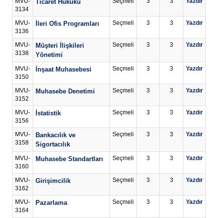
MVU-
Seçmeli
3
3
Yazdır
Ticaret Hukuku
3134
MVU-
Seçmeli
3
3
Yazdır
İleri Ofis Programları
3136
MVU-
Seçmeli
3
3
Yazdır
Müşteri İlişkileri
3138
Yönetimi
MVU-
Seçmeli
3
3
Yazdır
İnşaat Muhasebesi
3150
MVU-
Seçmeli
3
3
Yazdır
Muhasebe Denetimi
3152
MVU-
Seçmeli
3
3
Yazdır
İstatistik
3156
MVU-
Seçmeli
3
3
Yazdır
Bankacılık ve
3158
Sigortacılık
MVU-
Seçmeli
3
3
Yazdır
Muhasebe Standartları
3160
MVU-
Seçmeli
3
3
Yazdır
Girişimcilik
3162
MVU-
Seçmeli
3
3
Yazdır
Pazarlama
3164