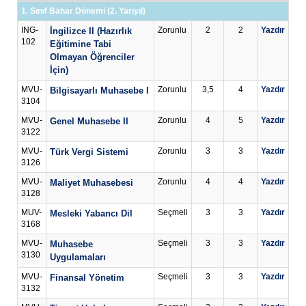
1. Sınıf Bahar Dönemi (2. Yarıyıl)
ING-
Zorunlu
2
2
Yazdır
İngilizce II (Hazırlık
102
Eğitimine Tabi
Olmayan Öğrenciler
İçin)
MVU-
Zorunlu
3,5
4
Yazdır
Bilgisayarlı Muhasebe I
3104
MVU-
Zorunlu
4
5
Yazdır
Genel Muhasebe II
3122
MVU-
Zorunlu
3
3
Yazdır
Türk Vergi Sistemi
3126
MVU-
Zorunlu
4
4
Yazdır
Maliyet Muhasebesi
3128
MUV-
Seçmeli
3
3
Yazdır
Mesleki Yabancı Dil
3168
MVU-
Seçmeli
3
3
Yazdır
Muhasebe
3130
Uygulamaları
MVU-
Seçmeli
3
3
Yazdır
Finansal Yönetim
3132