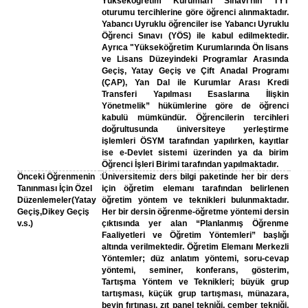
Yükseköğretim Kurumları Sınavı’nın TYT
oturumu tercihlerine göre öğrenci alınmaktadır.
Yabancı Uyruklu öğrenciler ise Yabancı Uyruklu
Öğrenci Sınavı (YÖS) ile kabul edilmektedir.
Ayrıca "Yükseköğretim Kurumlarında Ön lisans
ve Lisans Düzeyindeki Programlar Arasında
Geçiş, Yatay Geçiş ve Çift Anadal Programı
(ÇAP), Yan Dal ile Kurumlar Arası Kredi
Transferi Yapılması Esaslarına İlişkin
Yönetmelik” hükümlerine göre de öğrenci
kabulü mümkündür. Öğrencilerin tercihleri
doğrultusunda üniversiteye yerleştirme
işlemleri ÖSYM tarafından yapılırken, kayıtlar
ise e-Devlet sistemi üzerinden ya da birim
Öğrenci İşleri Birimi tarafından yapılmaktadır.
Önceki Öğrenmenin
:
Üniversitemiz ders bilgi paketinde her bir ders
Tanınması İçin Özel
için öğretim elemanı tarafından belirlenen
Düzenlemeler(Yatay
öğretim yöntem ve teknikleri bulunmaktadır.
Geçiş,Dikey Geçiş
Her bir dersin öğrenme-öğretme yöntemi dersin
v.s.)
çıktısında yer alan “Planlanmış Öğrenme
Faaliyetleri ve Öğretim Yöntemleri” başlığı
altında verilmektedir. Öğretim Elemanı Merkezli
Yöntemler; düz anlatım yöntemi, soru-cevap
yöntemi, seminer, konferans, gösterim,
Tartışma Yöntem ve Teknikleri; büyük grup
tartışması, küçük grup tartışması, münazara,
beyin fırtınası, zıt panel tekniği, çember tekniği,