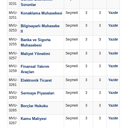
3231
Sorunlar
MVU-
Seçmeli
3
3
Yazdır
Konaklama Muhasebesi
3251
MVU-
Seçmeli
3
3
Yazdır
Bilgisayarlı Muhasebe
3253
II
MVU-
Seçmeli
3
3
Yazdır
Banka ve Sigorta
3255
Muhasebesi
MVU-
Seçmeli
3
3
Yazdır
Maliyet Yönetimi
3257
MVU-
Seçmeli
3
3
Yazdır
Finansal Yatırım
3259
Araçları
MVU-
Seçmeli
3
3
Yazdır
Elektronik Ticaret
3261
MVU-
Seçmeli
3
3
Yazdır
Sermaye Piyasaları
3263
MVU-
Seçmeli
3
3
Yazdır
Borçlar Hukuku
3265
MVU-
Seçmeli
3
3
Yazdır
Kamu Maliyesi
3267