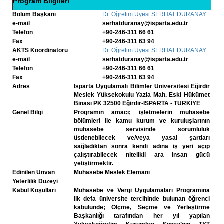
Program Bilgileri
Bölüm Başkanı
:
Dr. Öğretim Üyesi SERHAT DURANAY
e-mail
:
serhatduranay@isparta.edu.tr
Telefon
:
+90-246-311 66 61
Fax
:
+90-246-311 63 94
AKTS Koordinatörü
:
Dr. Öğretim Üyesi SERHAT DURANAY
e-mail
:
serhatduranay@isparta.edu.tr
Telefon
:
+90-246-311 66 61
Fax
:
+90-246-311 63 94
Adres
:
Isparta Uygulamalı Bilimler Üniversitesi Eğirdir
Meslek Yüksekokulu Yazla Mah. Eski Hükümet
Binası PK 32500 Eğirdir-ISPARTA - TÜRKİYE
Genel Bilgi
:
Programın amacı; işletmelerin muhasebe
bölümleri ile kamu kurum ve kuruluşlarının
muhasebe servisinde sorumluluk
üstlenebilecek ve/veya yasal şartları
sağladıktan sonra kendi adına iş yeri açıp
çalıştırabilecek nitelikli ara insan gücü
yetiştirmektir.
Edinilen Ünvan
:
Muhasebe Meslek Elemanı
Yeterlilik Düzeyi
:
Kabul Koşulları
:
Muhasebe ve Vergi Uygulamaları Programına
ilk defa üniversite tercihinde bulunan öğrenci
kabulünde; Ölçme, Seçme ve Yerleştirme
Başkanlığı tarafından her yıl yapılan