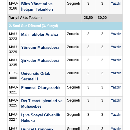
MVU-
Seçmeli
3
3
Yazdır
Büro Yönetimi ve
3166
İletişim Teknikleri
Yarıyıl Akts Toplamı
28,50
30,00
2. Sınıf Güz Dönemi (3. Yarıyıl)
MVU-
Zorunlu
3
3
Yazdır
Mali Tablolar Analizi
3223
MVU-
Zorunlu
3
3
Yazdır
Yönetim Muhasebesi
3229
MVU-
Zorunlu
3
3
Yazdır
Şirketler Muhasebesi
3235
UOS-
Zorunlu
2
3
Yazdır
Üniversite Ortak
3000
Seçmeli I
MVU-
Seçmeli
3
3
Yazdır
Finansal Okuryazarlık
3221
MVU-
Seçmeli
3
3
Yazdır
Dış Ticaret İşlemleri ve
3225
Muhasebesi
MVU-
Seçmeli
3
3
Yazdır
İş ve Sosyal Güvenlik
3227
Hukuku
MVU-
Seçmeli
3
3
Yazdır
Güncel Ekonomik