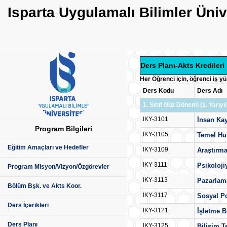
Isparta Uygulamalı Bilimler Üni
Ders Planı-Akts Kredileri
Her Öğrenci için, öğrenci iş y
Ders Kodu
Ders Adı
1. Sınıf Güz Dönemi (1. Yarıyıl
IKY-3101
İnsan Kay
Program Bilgileri
IKY-3105
Temel Huk
Eğitim Amaçları ve Hedefler
IKY-3109
Araştırm
IKY-3111
Psikoloji
Program Misyon/Vizyon/Özgörevler
IKY-3113
Pazarlam
Bölüm Bşk. ve Akts Koor.
IKY-3117
Sosyal Po
Ders İçerikleri
IKY-3121
İşletme B
Ders Planı
IKY-3125
Bilişim T