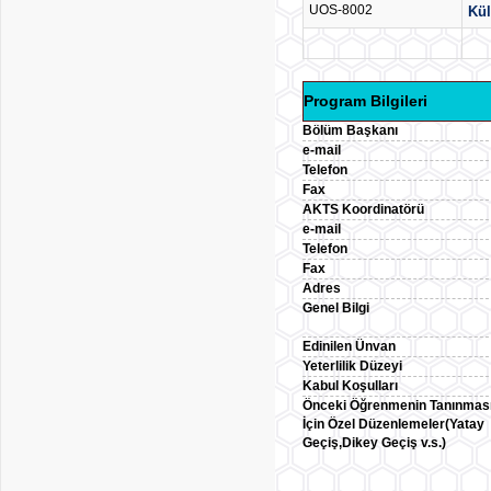
UOS-8002
Kül
Program Bilgileri
Bölüm Başkanı
e-mail
Telefon
Fax
AKTS Koordinatörü
e-mail
Telefon
Fax
Adres
Genel Bilgi
Edinilen Ünvan
Yeterlilik Düzeyi
Kabul Koşulları
Önceki Öğrenmenin Tanınmas
İçin Özel Düzenlemeler(Yatay
Geçiş,Dikey Geçiş v.s.)