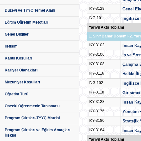
IKY-3129
Genel E
Düzeyi ve TYYÇ Temel Alanı
ING-101
İngilizce
Eğitim Öğretim Metotları
Yarıyıl Akts Toplamı
Genel Bilgiler
1. Sınıf Bahar Dönemi (2. Yarıy
IKY-3102
İnsan Kay
İletişim
IKY-3106
İş ve So
Kabul Koşulları
IKY-3108
Çalışma E
Kariyer Olanakları
IKY-3116
Halkla İli
Mezuniyet Koşulları
ING-102
İngilizce
IKY-3118
Girişimci
Öğretim Türü
IKY-3128
İnsan Kay
Önceki Öğrenmenin Tanınması
IKY-3176
Yönetim 
Program Çıktıları-TYYÇ Matrisi
IKY-3180
Stratejik
IKY-3184
Program Çıktıları ve Eğitim Amaçları
İnsan Kay
İlişkisi
Yarıyıl Akts Toplamı