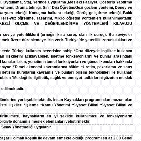
i, Uygulama, Staj, Yerinde Uygulama ,Mesleki Faaliyet, Gösterip Yaptırma
yöntemi, Drama tekniği, Sınıf Dışı Öğretim/Gezi gözlem yöntemi, Deney ve
aryum tekniği, Konuşma halkası tekniği, Görüş geliştirme tekniği, Balık
, Ters-yüz öğrenme, Tasarımı, Mikro öğretim yöntemleri kullanılmaktadır.
RKEZLİ ÖLÇME VE DEĞERLENDİRME YÖNTEMLERİ KILAVUZU
a seviye yeterlilikleri) (örneğin kısa süreç olan ilk süreç). Bu seviyeler
lerlemek üzere düzenlemeye izin verir. Türkiye’de yeterlilik zorunlulukları ve
 derecede Türkçe kullanım becerisine sahip *Orta düzeyde İngilizce kullanım
 ilişkilerini açıklayabilen, işletme fonksiyonlarını ve bunlar arasındaki
mel konuları bilen, yönetimin temel fonksiyonları ve güncel konuları hakkında
nı tanıyan *Temel ekonomi kavramlarına hâkim *Üretim, pazarlama ve satış
iletişim kurallarını kavramış ve bunları bilişim teknolojileri ile kullanan
ilen *Mesleği ile ilgili etik, sağlık ve emniyet tedbirlerini gözeten meslek
edilmektedir.
bölümlerine yerleşebilmektedir. İnsan Kaynakları programından mezun olan
tri İlişkileri *İşletme *Kamu Yönetimi *Siyaset Bilimi *Siyaset Bilimi ve
ürütülmesi, kaynakların en iyi şekilde kullanılması ve fonksiyonların
bilgiyle donanmış meslek elemanları yetiştirmektir.
 Sınav Yönetmeliği uygulanır.
 başarılı olmak koşulu ile devam etmekte olduğu programı en az 2.00 Genel