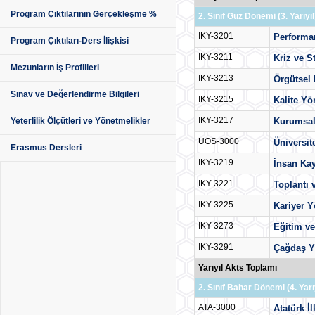
Program Çıktılarının Gerçekleşme %
2. Sınıf Güz Dönemi (3. Yarıyıl
IKY-3201
Performa
Program Çıktıları-Ders İlişkisi
IKY-3211
Kriz ve S
Mezunların İş Profilleri
IKY-3213
Örgütsel 
Sınav ve Değerlendirme Bilgileri
IKY-3215
Kalite Yö
IKY-3217
Kurumsal
Yeterlilik Ölçütleri ve Yönetmelikler
UOS-3000
Üniversit
Erasmus Dersleri
IKY-3219
İnsan Ka
IKY-3221
Toplantı 
IKY-3225
Kariyer Y
IKY-3273
Eğitim ve
IKY-3291
Çağdaş Y
Yarıyıl Akts Toplamı
2. Sınıf Bahar Dönemi (4. Yarıy
ATA-3000
Atatürk İl