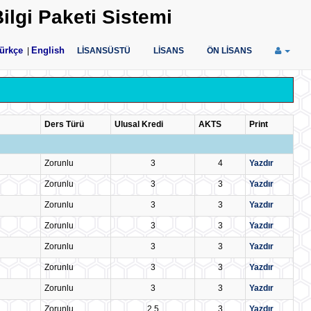
ilgi Paketi Sistemi
ürkçe
English
|
LİSANSÜSTÜ
LİSANS
ÖN LİSANS
Ders Türü
Ulusal Kredi
AKTS
Print
Zorunlu
3
4
Yazdır
Zorunlu
3
3
Yazdır
Zorunlu
3
3
Yazdır
Zorunlu
3
3
Yazdır
Zorunlu
3
3
Yazdır
Zorunlu
3
3
Yazdır
Zorunlu
3
3
Yazdır
Zorunlu
2,5
3
Yazdır