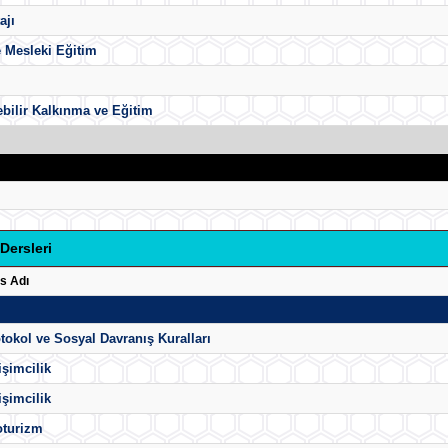
ajı
 Mesleki Eğitim
bilir Kalkınma ve Eğitim
Dersleri
s Adı
tokol ve Sosyal Davranış Kuralları
işimcilik
işimcilik
oturizm