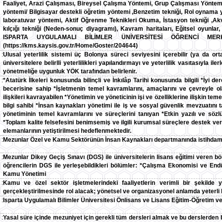
Faaliyet, Arazi Çalışması, Bireysel Çalışma Yöntemi, Grup Çalışması Yöntem
yöntemi/ Bilgisayar destekli öğretim yöntemi ,Benzetim tekniği, Rol oynama 
laboratuvar yöntemi, Aktif Öğrenme Teknikleri Okuma, İstasyon tekniği ,Akv
kılçığı tekniği (Neden-sonuç diyagramı), Kavram haritaları, Eğitsel oyunlar
ISPARTA UYGULAMALI BİLİMLER ÜNİVERSİTESİ ÖĞRENCİ ME
(https://kms.kaysis.gov.tr/Home/Goster/204644)
:
Ulusal yeterlilik sistemi üç Bolonya süreci seviyesini içerebilir (ya da ort
üniversitelere belirlli yeterlilikleri yapılandırmayı ve yeterlilik vasıtasıyla i
yönetmeliğe uygunluk YÖK tarafından belirlenir.
:
*Atatürk İlkeleri konusunda bilinçli ve İnkılâp Tarihi konusunda bilgili *İyi
becerisine sahip *İşletmenin temel kavramlarını, amaçlarını ve çevreyle olan
ilişkileri kavrayabilen *Yönetimin ve yöneticinin işi ve özelliklerine ilişkin te
bilgi sahibi *İnsan kaynakları yönetimi ile iş ve sosyal güvenlik mevzuatı
yönetiminin temel kavramlarını ve süreçlerini tanıyan *Etkin yazılı ve sözlü 
*Toplam kalite felsefesini benimsemiş ve ilgili kurumsal süreçlere destek vereb
elemanlarının yetiştirilmesi hedeflenmektedir.
:
Mezunlar Özel ve Kamu Sektörünün İnsan Kaynakları departmanında istihdam 
:
Mezunlar Dikey Geçiş Sınavı (DGS) ile üniversitelerin lisans eğitimi veren 
öğrencilerin DGS ile yerleşebildikleri bölümler: *Çalışma Ekonomisi ve Endüs
Kamu Yönetimi
:
Kamu ve özel sektör işletmelerindeki faaliyetlerin verimli bir şekilde y
gerçekleştirilmesinde rol alacak; yönetsel ve organizasyonel anlamda yeterli 
:
Isparta Uygulamalı Bilimler Üniversitesi Önlisans ve Lisans Eğitim-Öğretim ve
:
Yasal süre içinde mezuniyet için gerekli tüm dersleri almak ve bu derslerden