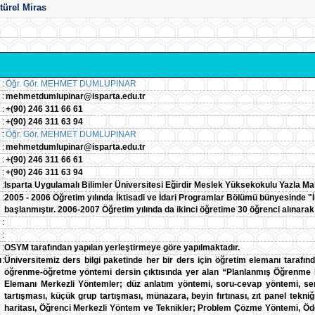
türel Miras
:
Öğr. Gör. MEHMET DUMLUPINAR
:
mehmetdumlupinar@isparta.edu.tr
:
+(90) 246 311 66 61
:
+(90) 246 311 63 94
:
Öğr. Gör. MEHMET DUMLUPINAR
:
mehmetdumlupinar@isparta.edu.tr
:
+(90) 246 311 66 61
:
+(90) 246 311 63 94
:
Isparta Uygulamalı Bilimler Üniversitesi Eğirdir Meslek Yüksekokulu Yazla Mah
:
2005 - 2006 Öğretim yılında İktisadi ve İdari Programlar Bölümü bünyesinde "
başlanmıştır. 2006-2007 Öğretim yılında da ikinci öğretime 30 öğrenci alınara
:
:
:
OSYM tarafından yapılan yerleştirmeye göre yapılmaktadır.
ı
:
Üniversitemiz ders bilgi paketinde her bir ders için öğretim elemanı tarafın
öğrenme-öğretme yöntemi dersin çıktısında yer alan “Planlanmış Öğrenme Faa
Elemanı Merkezli Yöntemler; düz anlatım yöntemi, soru-cevap yöntemi, se
tartışması, küçük grup tartışması, münazara, beyin fırtınası, zıt panel tekni
haritası, Öğrenci Merkezli Yöntem ve Teknikler; Problem Çözme Yöntemi, Öd