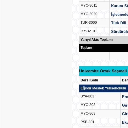
MYO-3011
Kurum St
MYO-3020
İşletmede
TUR-3000
Türk Dili
IKY-3210
Sürdürüle
Yarıyıl Akts Toplamı
Toplam
Üniversite Ortak Seçmeli 
Ders Kodu
Der
Eğirdir Meslek Yüksekokulu
BYA-803
Pro
MYO-803
Gir
MYO-803
Gir
PSB-801
Ek