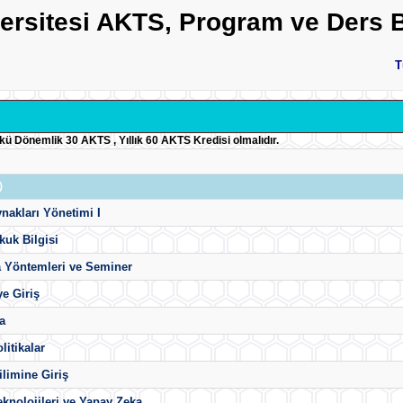
versitesi AKTS, Program ve Ders B
T
ükü Dönemlik 30 AKTS , Yıllık 60 AKTS Kredisi olmalıdır.
)
nakları Yönetimi I
uk Bilgisi
a Yöntemleri ve Seminer
ye Giriş
a
litikalar
ilimine Giriş
eknolojileri ve Yapay Zeka