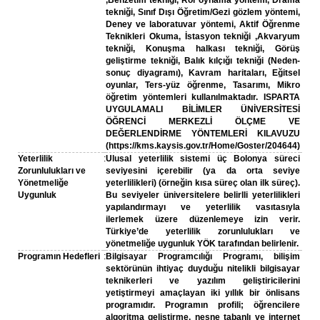
,Benzetim tekniği, Rol oynama yöntemi, Drama
tekniği, Sınıf Dışı Öğretim/Gezi gözlem yöntemi,
Deney ve laboratuvar yöntemi, Aktif Öğrenme
Teknikleri Okuma, İstasyon tekniği ,Akvaryum
tekniği, Konuşma halkası tekniği, Görüş
geliştirme tekniği, Balık kılçığı tekniği (Neden-
sonuç diyagramı), Kavram haritaları, Eğitsel
oyunlar, Ters-yüz öğrenme, Tasarımı, Mikro
öğretim yöntemleri kullanılmaktadır. ISPARTA
UYGULAMALI BİLİMLER ÜNİVERSİTESİ
ÖĞRENCİ MERKEZLİ ÖLÇME VE
DEĞERLENDİRME YÖNTEMLERİ KILAVUZU
(https://kms.kaysis.gov.tr/Home/Goster/204644)
Yeterlilik
:
Ulusal yeterlilik sistemi üç Bolonya süreci
Zorunlulukları ve
seviyesini içerebilir (ya da orta seviye
Yönetmeliğe
yeterlilikleri) (örneğin kısa süreç olan ilk süreç).
Uygunluk
Bu seviyeler üniversitelere belirlli yeterlilikleri
yapılandırmayı ve yeterlilik vasıtasıyla
ilerlemek üzere düzenlemeye izin verir.
Türkiye’de yeterlilik zorunlulukları ve
yönetmeliğe uygunluk YÖK tarafından belirlenir.
Programın Hedefleri
:
Bilgisayar Programcılığı Programı, bilişim
sektörünün ihtiyaç duyduğu nitelikli bilgisayar
teknikerleri ve yazılım geliştiricilerini
yetiştirmeyi amaçlayan iki yıllık bir önlisans
programıdır. Programın profili; öğrencilere
algoritma geliştirme, nesne tabanlı ve internet