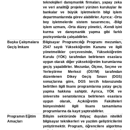
teknolojileri danışmanlık firmaları, yapay zeka
ve veri analitiği projeleri yürüten kuruluşlar ile
bankalar ve büyük işletmelerin bilgi işlem
departmanlarında görev alabilirler. Ayrıca: -Orta
boy işletmelerde sistem tasarımcısı, -Bilgi
işlem uzmanı, -Orta düzey yönetici, -Kendi işini
kurma ve danışmanlık yapma gibi farklı
pozisyonlarda çalışabilirler.
Başka Çalışmalara
:
Bilgisayar Programcılığı Programı mezunları,
Geçiş İmkanı
2547 sayılı Yükseköğretim Kanunu ve ilgili
yönetmelikler çerçevesinde, Yükseköğretim
Kurulu (YÖK) tarafından belirlenen esaslara
uygun olarak diğer yükseköğretim kurumlarına
geçiş yapabilirler. Mezunlar, Ölçme, Seçme ve
Yerleştirme Merkezi (ÖSYM) tarafından
düzenlenen Dikey Geçiş Sınavı (DGS)
sonuçlarına göre, DGS tercih kılavuzunda
belirtilen ilgili lisans programlarına yatay geçiş
yapma hakkına sahiptir. Ayrıca, YÖK ve
üniversite senatolarınca belirlenen esaslara
uygun olarak, Açıköğretim Fakülteleri
bünyesindeki ilgili lisans tamamlama
programlarına da kayıt yaptırabilirler.
Programın Eğitim
:
Bilişim sektöründe ihtiyaç duyulan nitelikli
Amaçları
bilgisayar teknikerleri ve yazılım geliştiricilerini
yetiştirmektir. Program, öğrencilere algoritma