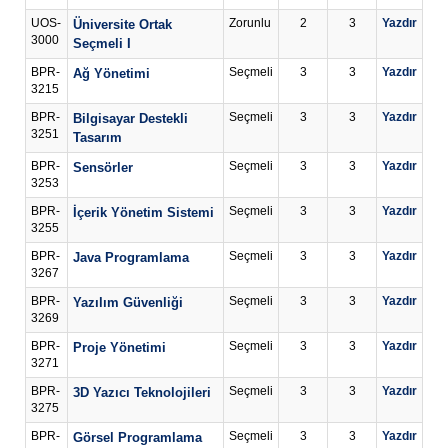
UOS-
Zorunlu
2
3
Yazdır
Üniversite Ortak
3000
Seçmeli I
BPR-
Seçmeli
3
3
Yazdır
Ağ Yönetimi
3215
BPR-
Seçmeli
3
3
Yazdır
Bilgisayar Destekli
3251
Tasarım
BPR-
Seçmeli
3
3
Yazdır
Sensörler
3253
BPR-
Seçmeli
3
3
Yazdır
İçerik Yönetim Sistemi
3255
BPR-
Seçmeli
3
3
Yazdır
Java Programlama
3267
BPR-
Seçmeli
3
3
Yazdır
Yazılım Güvenliği
3269
BPR-
Seçmeli
3
3
Yazdır
Proje Yönetimi
3271
BPR-
Seçmeli
3
3
Yazdır
3D Yazıcı Teknolojileri
3275
BPR-
Seçmeli
3
3
Yazdır
Görsel Programlama