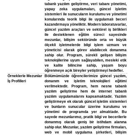
tabanlı yazılım geliştirme, veri tabanı yönetimi,
yapay zeka uygulamaları, güncel işletim
sistemleri ile sunucuların kurulumu ve yönetimi
konularında teorik bilgi ile uygulamalı beceri
kazandırmaya yöneliktir. Modern laboratuvarlar,
güncel yazılım araçları ve sektörel iş birlikleri
ile desteklenen eğitim süreci sayesinde
mezunlar, bilişim sektöründe orta ve büyük
ölçekli işletmelerde bilgi işlem uzmanı ve
yöneticisi olarak görev alabilecek donanıma
sahip olur. Program, sürekli gelişen bilişim
teknolojilerine uyum sağlayabilen, mesleki etik
ve kalite bilincine sahip, yaşam boyu
öğrenmeye açık bireyler yetiştirmeyi hedefler.
Örneklerle Mezunlar
:
Bölümümüzde öğrencilerimize güncel yazılım,
İş Profilleri
donanım ve işletim teknolojileri eğitimi
verilmektedir. Program, hem nesne tabanlı
yazılım geliştirme hem de internet tabanlı
yazılım uygulamalarını kapsamaktadır. Yazılım
geliştirmeye ek olarak güncel işletim sistemleri
ve bunların sunucular üzerine kurulumu ve
yönetimi de programda yer almaktadır. Bu
sayede mezunlarımız, pratik bilgi ve becerilerle
donanmış olarak geniş bir istihdam alanına
sahip olur. Mezunlar, yazılım geliştirme firmaları,
web ve mobil uygulama şirketleri, bilişim