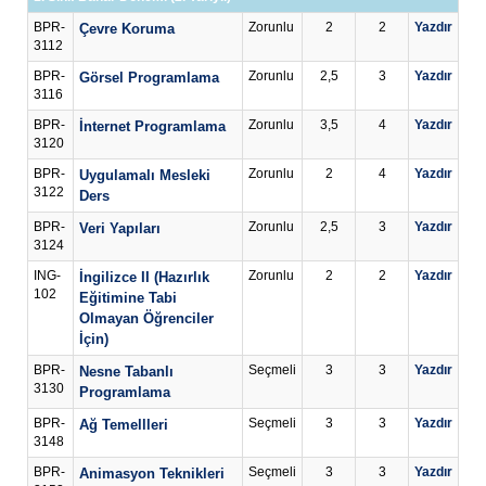
BPR-
Zorunlu
2
2
Yazdır
Çevre Koruma
3112
BPR-
Zorunlu
2,5
3
Yazdır
Görsel Programlama
3116
BPR-
Zorunlu
3,5
4
Yazdır
İnternet Programlama
3120
BPR-
Zorunlu
2
4
Yazdır
Uygulamalı Mesleki
3122
Ders
BPR-
Zorunlu
2,5
3
Yazdır
Veri Yapıları
3124
ING-
Zorunlu
2
2
Yazdır
İngilizce II (Hazırlık
102
Eğitimine Tabi
Olmayan Öğrenciler
İçin)
BPR-
Seçmeli
3
3
Yazdır
Nesne Tabanlı
3130
Programlama
BPR-
Seçmeli
3
3
Yazdır
Ağ Temellleri
3148
BPR-
Seçmeli
3
3
Yazdır
Animasyon Teknikleri