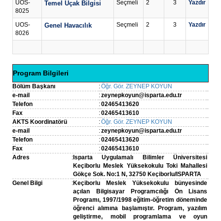
UOS-
Seçmeli
2
3
Yazdır
Temel Uçak Bilgisi
8025
UOS-
Seçmeli
2
3
Yazdır
Genel Havacılık
8026
Program Bilgileri
Bölüm Başkanı
:
Öğr. Gör. ZEYNEP KOYUN
e-mail
:
zeynepkoyun@isparta.edu.tr
Telefon
:
02465413620
Fax
:
02465413610
AKTS Koordinatörü
:
Öğr. Gör. ZEYNEP KOYUN
e-mail
:
zeynepkoyun@isparta.edu.tr
Telefon
:
02465413620
Fax
:
02465413610
Adres
:
Isparta Uygulamalı Bilimler Üniversitesi
Keçiborlu Meslek Yüksekokulu Toki Mahallesi
Gökçe Sok. No:1 N, 32750 Keçiborlu/ISPARTA
Genel Bilgi
:
Keçiborlu Meslek Yüksekokulu bünyesinde
açılan Bilgisayar Programcılığı Ön Lisans
Programı, 1997/1998 eğitim-öğretim döneminde
öğrenci alımına başlamıştır. Program, yazılım
geliştirme, mobil programlama ve oyun