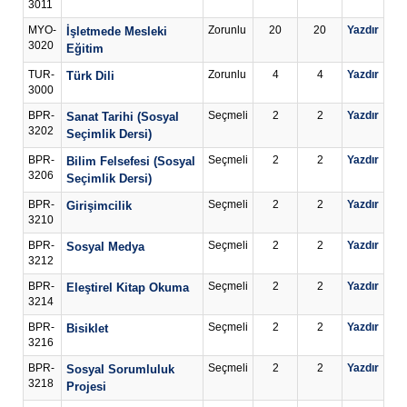
3011
MYO-
Zorunlu
20
20
Yazdır
İşletmede Mesleki
3020
Eğitim
TUR-
Zorunlu
4
4
Yazdır
Türk Dili
3000
BPR-
Seçmeli
2
2
Yazdır
Sanat Tarihi (Sosyal
3202
Seçimlik Dersi)
BPR-
Seçmeli
2
2
Yazdır
Bilim Felsefesi (Sosyal
3206
Seçimlik Dersi)
BPR-
Seçmeli
2
2
Yazdır
Girişimcilik
3210
BPR-
Seçmeli
2
2
Yazdır
Sosyal Medya
3212
BPR-
Seçmeli
2
2
Yazdır
Eleştirel Kitap Okuma
3214
BPR-
Seçmeli
2
2
Yazdır
Bisiklet
3216
BPR-
Seçmeli
2
2
Yazdır
Sosyal Sorumluluk
3218
Projesi