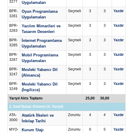
3277
Uygulamaları
BPR-
Seçmeli
3
3
Yazdır
Oyun Programlama
3281
Uygulamaları
BPR-
Seçmeli
3
3
Yazdır
Yazılım Mimarileri ve
3283
Tasarım Desenleri
BPR-
Seçmeli
3
3
Yazdır
İnternet Programlama
3285
Uygulamaları
BPR-
Seçmeli
3
3
Yazdır
Mobil Programlama
3287
Uygulamaları
BPR-
Seçmeli
3
3
Yazdır
Mesleki Yabancı Dil
3247
(Almanca)
BPR-
Seçmeli
3
3
Yazdır
Mesleki Yabancı Dil
3249
(İngilizce)
Yarıyıl Akts Toplamı
25,00
30,00
2. Sınıf Bahar Dönemi (4. Yarıyıl)
ATA-
Zorunlu
4
4
Yazdır
Atatürk İlkeleri ve
3000
İnkılap Tarihi
MYO-
Zorunlu
0
5
Yazdır
Kurum Stajı