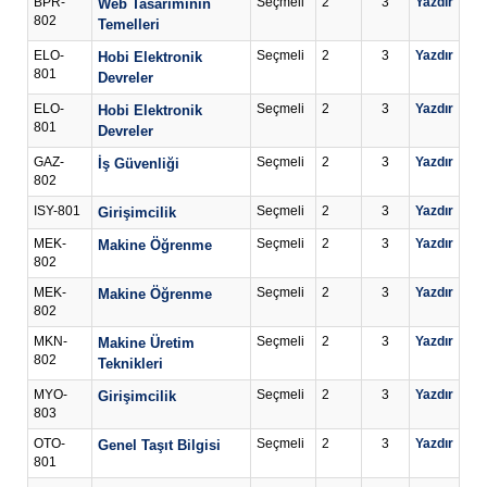
BPR-
Seçmeli
2
3
Yazdır
Web Tasarımının
802
Temelleri
ELO-
Seçmeli
2
3
Yazdır
Hobi Elektronik
801
Devreler
ELO-
Seçmeli
2
3
Yazdır
Hobi Elektronik
801
Devreler
GAZ-
Seçmeli
2
3
Yazdır
İş Güvenliği
802
ISY-801
Seçmeli
2
3
Yazdır
Girişimcilik
MEK-
Seçmeli
2
3
Yazdır
Makine Öğrenme
802
MEK-
Seçmeli
2
3
Yazdır
Makine Öğrenme
802
MKN-
Seçmeli
2
3
Yazdır
Makine Üretim
802
Teknikleri
MYO-
Seçmeli
2
3
Yazdır
Girişimcilik
803
OTO-
Seçmeli
2
3
Yazdır
Genel Taşıt Bilgisi
801