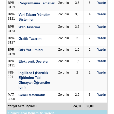
BPR-
Zorunlu
3,5
5
Yazdır
Programlama Temelleri
3119
BPR-
Zorunlu
3,5
4
Yazdır
Veri Tabanı Yönetim
3121
Sistemleri
BPR-
Zorunlu
3,5
4
Yazdır
Web Tasarımı
3123
BPR-
Zorunlu
2
2
Yazdır
Grafik Tasarımı
3127
BPR-
Zorunlu
1,5
2
Yazdır
Ofis Yazılımları
3129
BPR-
Zorunlu
1,5
2
Yazdır
Elektronik Devreler
3131
ING-
Zorunlu
2
2
Yazdır
İngilizce I (Hazırlık
101
Eğitimine Tabi
Olmayan Öğrenciler
İçin)
MAT-
Zorunlu
2,5
3
Yazdır
Genel Matematik
3000
Yarıyıl Akts Toplamı
24,50
30,00
1. Sınıf Bahar Dönemi (2. Yarıyıl)