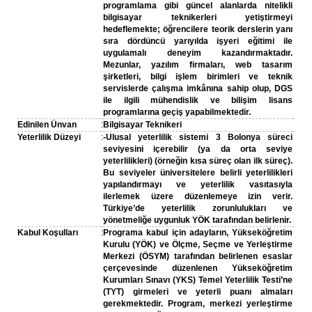
programlama gibi güncel alanlarda nitelikli
bilgisayar teknikerleri yetiştirmeyi
hedeflemekte; öğrencilere teorik derslerin yanı
sıra dördüncü yarıyılda işyeri eğitimi ile
uygulamalı deneyim kazandırmaktadır.
Mezunlar, yazılım firmaları, web tasarım
şirketleri, bilgi işlem birimleri ve teknik
servislerde çalışma imkânına sahip olup, DGS
ile ilgili mühendislik ve bilişim lisans
programlarına geçiş yapabilmektedir.
Edinilen Ünvan
:
Bilgisayar Teknikeri
Yeterlilik Düzeyi
:
-Ulusal yeterlilik sistemi 3 Bolonya süreci
seviyesini içerebilir (ya da orta seviye
yeterlilikleri) (örneğin kısa süreç olan ilk süreç).
Bu seviyeler üniversitelere belirli yeterlilikleri
yapılandırmayı ve yeterlilik vasıtasıyla
ilerlemek üzere düzenlemeye izin verir.
Türkiye’de yeterlilik zorunlulukları ve
yönetmeliğe uygunluk YÖK tarafından belirlenir.
Kabul Koşulları
:
Programa kabul için adayların, Yükseköğretim
Kurulu (YÖK) ve Ölçme, Seçme ve Yerleştirme
Merkezi (ÖSYM) tarafından belirlenen esaslar
çerçevesinde düzenlenen Yükseköğretim
Kurumları Sınavı (YKS) Temel Yeterlilik Testi’ne
(TYT) girmeleri ve yeterli puanı almaları
gerekmektedir. Program, merkezi yerleştirme