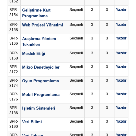
3152
BPR-
Seçmeli
3
3
Yazdır
Geliştirme Kartı
3154
Programlama
BPR-
Seçmeli
3
3
Yazdır
Web Projesi Yönetimi
3158
BPR-
Seçmeli
3
3
Yazdır
Araştırma Yöntem
3166
Teknikleri
BPR-
Seçmeli
3
3
Yazdır
Meslek Etiği
3168
BPR-
Seçmeli
3
3
Yazdır
Mikro Denetleyiciler
3172
BPR-
Seçmeli
3
3
Yazdır
Oyun Programlama
3174
BPR-
Seçmeli
3
3
Yazdır
Mobil Programlama
3176
BPR-
Seçmeli
3
3
Yazdır
İşletim Sistemleri
3186
BPR-
Seçmeli
3
3
Yazdır
Veri Bilimi
3190
BPR-
Seçmeli
3
3
Yazdır
Veri Tabanı