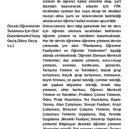
sistemi ile öğrenci kabul etmekte olup, yurt
dışından başvuracak adaylar için YÖK
tarafından tanınan lise veya dengi bir okuldan
mezun olma şartı ve üniversitenin belirlediği
uluslararası öğrenci kabul esasları geçerlidir.
Önceki Öğrenmenin
:
Üniversitemiz ders bilgi paketinde her bir ders
Tanınması İçin Özel
için öğretim elemanı tarafından belirlenen
Düzenlemeler(Yatay
öğretim yöntem ve teknikleri bulunmaktadır.
Geçiş,Dikey Geçiş
Her bir dersin öğrenme-öğretme yöntemi dersin
v.s.)
çıktısında yer alan “Planlanmış Öğrenme
Faaliyetleri ve Öğretim Yöntemleri” başlığı
altında verilmektedir. Öğretim Elemanı Merkezli
Yöntemler; düz anlatım yöntemi, soru-cevap
yöntemi, seminer, konferans, gösterim,
Tartışma Yöntem ve Teknikleri; büyük grup
tartışması, küçük grup tartışması, münazara,
beyin fırtınası, zıt panel tekniği, çember tekniği,
altı şapkalı düşünme tekniği, örnek olay
yöntemi, zihin haritası, Öğrenci Merkezli
Yöntem ve Teknikler; Problem Çözme Yöntemi,
Ödev, Proje Hazırlama, Tez Hazırlama, Rapor
Yazma, Alan Çalışması, Sosyal Faaliyet, Arazi
Çalışması, Bireysel Çalışma Yöntemi, Grup
Çalışması Yöntemi, Uygulama, Staj, Yerinde
Uygulama ,Mesleki Faaliyet, Gösterip Yaptırma
yöntemi/ Bilgisayar destekli öğretim yöntemi