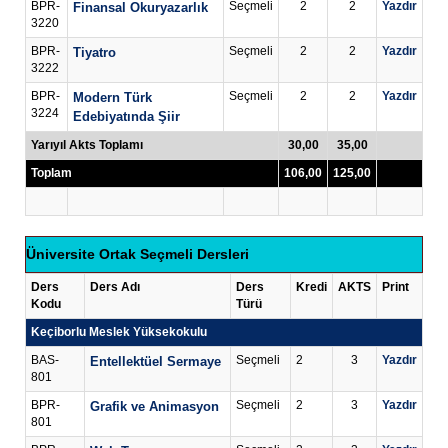
BPR-
Seçmeli
2
2
Yazdır
Finansal Okuryazarlık
3220
BPR-
Seçmeli
2
2
Yazdır
Tiyatro
3222
BPR-
Seçmeli
2
2
Yazdır
Modern Türk
3224
Edebiyatında Şiir
Yarıyıl Akts Toplamı
30,00
35,00
Toplam
106,00
125,00
Üniversite Ortak Seçmeli Dersleri
Ders
Ders Adı
Ders
Kredi
AKTS
Print
Kodu
Türü
Keçiborlu Meslek Yüksekokulu
BAS-
Seçmeli
2
3
Yazdır
Entellektüel Sermaye
801
BPR-
Seçmeli
2
3
Yazdır
Grafik ve Animasyon
801