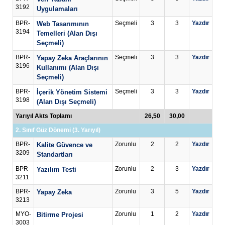
3192
Uygulamaları
BPR-
Seçmeli
3
3
Yazdır
Web Tasarımının
3194
Temelleri (Alan Dışı
Seçmeli)
BPR-
Seçmeli
3
3
Yazdır
Yapay Zeka Araçlarının
3196
Kullanımı (Alan Dışı
Seçmeli)
BPR-
Seçmeli
3
3
Yazdır
İçerik Yönetim Sistemi
3198
(Alan Dışı Seçmeli)
Yarıyıl Akts Toplamı
26,50
30,00
2. Sınıf Güz Dönemi (3. Yarıyıl)
BPR-
Zorunlu
2
2
Yazdır
Kalite Güvence ve
3209
Standartları
BPR-
Zorunlu
2
3
Yazdır
Yazılım Testi
3211
BPR-
Zorunlu
3
5
Yazdır
Yapay Zeka
3213
MYO-
Zorunlu
1
2
Yazdır
Bitirme Projesi
3003