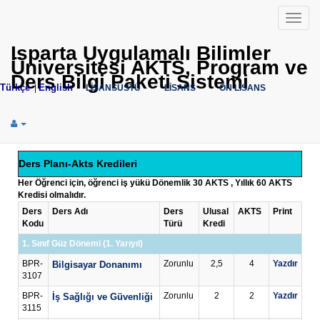
Menü
Isparta Uygulamalı Bilimler
Üniversitesi AKTS, Program ve
Ders Bilgi Paketi Sistemi
Türkçe
English
|
LİSANSÜSTÜ
LİSANS
ÖN LİSANS
Ders Planı-Akts Kredileri
Her Öğrenci için, öğrenci iş yükü Dönemlik 30 AKTS , Yıllık 60 AKTS
Kredisi olmalıdır.
Ders
Ders Adı
Ders
Ulusal
AKTS
Print
Kodu
Türü
Kredi
1. Sınıf Güz Dönemi (1. Yarıyıl)
BPR-
Zorunlu
2,5
4
Yazdır
Bilgisayar Donanımı
3107
BPR-
Zorunlu
2
2
Yazdır
İş Sağlığı ve Güvenliği
3115