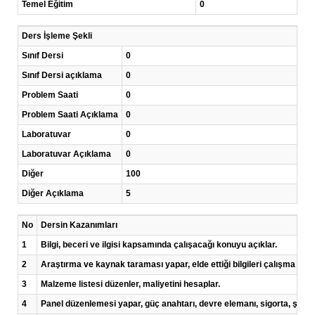
Temel Eğitim
0
Ders İşleme Şekli
Sınıf Dersi
0
Sınıf Dersi açıklama
0
Problem Saati
0
Problem Saati Açıklama
0
Laboratuvar
0
Laboratuvar Açıklama
0
Diğer
100
Diğer Açıklama
5
No
Dersin Kazanımları
1
Bilgi, beceri ve ilgisi kapsamında çalışacağı konuyu açıklar.
2
Araştırma ve kaynak taraması yapar, elde ettiği bilgileri çalışma kon
3
Malzeme listesi düzenler, maliyetini hesaplar.
4
Panel düzenlemesi yapar, güç anahtarı, devre elemanı, sigorta, şebeke 