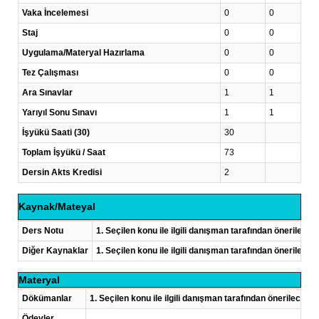
Vaka İncelemesi
0
0
Staj
0
0
Uygulama/Materyal Hazırlama
0
0
Tez Çalışması
0
0
Ara Sınavlar
1
1
Yarıyıl Sonu Sınavı
1
1
İşyükü Saati (30)
30
Toplam İşyükü / Saat
73
Dersin Akts Kredisi
2
Kaynak/Mateyal
Ders Notu
1. Seçilen konu ile ilgili danışman tarafından önerilece
Diğer Kaynaklar
1. Seçilen konu ile ilgili danışman tarafından önerilece
Materyal
Dökümanlar
1. Seçilen konu ile ilgili danışman tarafından önerilecek
Ödevler