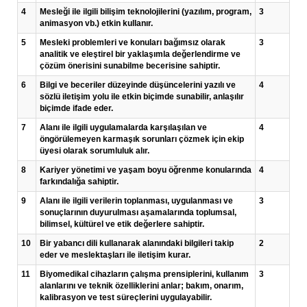
4
Mesleği ile ilgili bilişim teknolojilerini (yazılım, program,
3
animasyon vb.) etkin kullanır.
5
Mesleki problemleri ve konuları bağımsız olarak
3
analitik ve eleştirel bir yaklaşımla değerlendirme ve
çözüm önerisini sunabilme becerisine sahiptir.
6
Bilgi ve beceriler düzeyinde düşüncelerini yazılı ve
4
sözlü iletişim yolu ile etkin biçimde sunabilir, anlaşılır
biçimde ifade eder.
7
Alanı ile ilgili uygulamalarda karşılaşılan ve
4
öngörülemeyen karmaşık sorunları çözmek için ekip
üyesi olarak sorumluluk alır.
8
Kariyer yönetimi ve yaşam boyu öğrenme konularında
4
farkındalığa sahiptir.
9
Alanı ile ilgili verilerin toplanması, uygulanması ve
3
sonuçlarının duyurulması aşamalarında toplumsal,
bilimsel, kültürel ve etik değerlere sahiptir.
10
Bir yabancı dili kullanarak alanındaki bilgileri takip
2
eder ve meslektaşları ile iletişim kurar.
11
Biyomedikal cihazların çalışma prensiplerini, kullanım
3
alanlarını ve teknik özelliklerini anlar; bakım, onarım,
kalibrasyon ve test süreçlerini uygulayabilir.