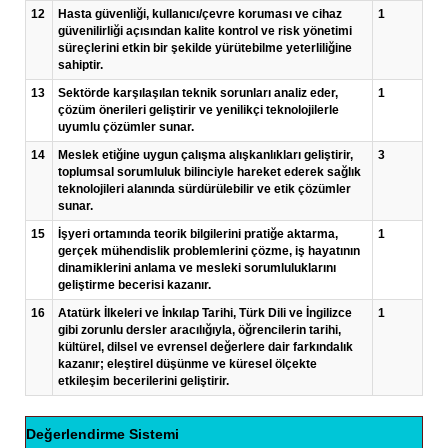
12
Hasta güvenliği, kullanıcı/çevre koruması ve cihaz
1
güvenilirliği açısından kalite kontrol ve risk yönetimi
süreçlerini etkin bir şekilde yürütebilme yeterliliğine
sahiptir.
13
Sektörde karşılaşılan teknik sorunları analiz eder,
1
çözüm önerileri geliştirir ve yenilikçi teknolojilerle
uyumlu çözümler sunar.
14
Meslek etiğine uygun çalışma alışkanlıkları geliştirir,
3
toplumsal sorumluluk bilinciyle hareket ederek sağlık
teknolojileri alanında sürdürülebilir ve etik çözümler
sunar.
15
İşyeri ortamında teorik bilgilerini pratiğe aktarma,
1
gerçek mühendislik problemlerini çözme, iş hayatının
dinamiklerini anlama ve mesleki sorumluluklarını
geliştirme becerisi kazanır.
16
Atatürk İlkeleri ve İnkılap Tarihi, Türk Dili ve İngilizce
1
gibi zorunlu dersler aracılığıyla, öğrencilerin tarihi,
kültürel, dilsel ve evrensel değerlere dair farkındalık
kazanır; eleştirel düşünme ve küresel ölçekte
etkileşim becerilerini geliştirir.
Değerlendirme Sistemi