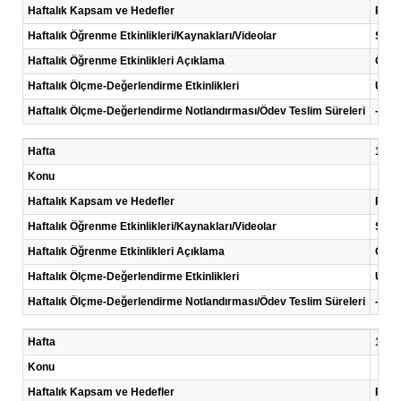
Haftalık Kapsam ve Hedefler
Proje
Haftalık Öğrenme Etkinlikleri/Kaynakları/Videolar
Sunu
Haftalık Öğrenme Etkinlikleri Açıklama
Öğren
Haftalık Ölçme-Değerlendirme Etkinlikleri
Uygu
Haftalık Ölçme-Değerlendirme Notlandırması/Ödev Teslim Süreleri
-
Hafta
12 .H
Konu
Haftalık Kapsam ve Hedefler
Proje
Haftalık Öğrenme Etkinlikleri/Kaynakları/Videolar
Sunu
Haftalık Öğrenme Etkinlikleri Açıklama
Öğren
Haftalık Ölçme-Değerlendirme Etkinlikleri
Uygu
Haftalık Ölçme-Değerlendirme Notlandırması/Ödev Teslim Süreleri
-
Hafta
13 .H
Konu
Haftalık Kapsam ve Hedefler
Proje