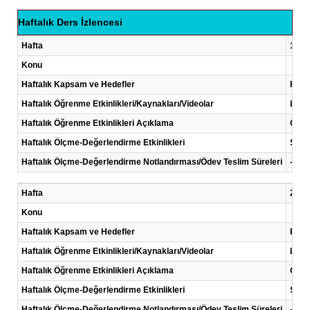
Haftalık Ders İzlencesi
Hafta
1 .Ha
Konu
Haftalık Kapsam ve Hedefler
Proje
Haftalık Öğrenme Etkinlikleri/Kaynakları/Videolar
Lite
Haftalık Öğrenme Etkinlikleri Açıklama
Öğren
Haftalık Ölçme-Değerlendirme Etkinlikleri
Sunu
Haftalık Ölçme-Değerlendirme Notlandırması/Ödev Teslim Süreleri
-
Hafta
2 .Ha
Konu
Haftalık Kapsam ve Hedefler
Proje
Haftalık Öğrenme Etkinlikleri/Kaynakları/Videolar
Lite
Haftalık Öğrenme Etkinlikleri Açıklama
Öğren
Haftalık Ölçme-Değerlendirme Etkinlikleri
Sunu
Haftalık Ölçme-Değerlendirme Notlandırması/Ödev Teslim Süreleri
-