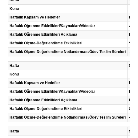
Hafta
7 .Ha
Konu
Haftalık Kapsam ve Hedefler
Liter
Haftalık Öğrenme Etkinlikleri/Kaynakları/Videolar
Akad
Haftalık Öğrenme Etkinlikleri Açıklama
Kayna
Haftalık Ölçme-Değerlendirme Etkinlikleri
Sunu
Haftalık Ölçme-Değerlendirme Notlandırması/Ödev Teslim Süreleri
-
Hafta
8 .Ha
Konu
Haftalık Kapsam ve Hedefler
Proje
Haftalık Öğrenme Etkinlikleri/Kaynakları/Videolar
Rapor
Haftalık Öğrenme Etkinlikleri Açıklama
Bulgu
Haftalık Ölçme-Değerlendirme Etkinlikleri
Sunu
Haftalık Ölçme-Değerlendirme Notlandırması/Ödev Teslim Süreleri
-
Hafta
9 .Ha