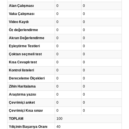
Alan Çalışması
0
0
Vaka Çalışması
0
0
Video Kaydı
0
0
Öz değerlendirme
0
0
Akran Değerlendirme
0
0
Eşleştirme Testleri
0
0
Çoktan seçmeli test
0
0
Kısa Cevaplı test
0
0
Kontrol listeleri
0
0
Dereceleme Ölçekleri
0
0
Zihin Haritalama
0
0
Araştırma yazısı
0
0
Çevrimiçi anket
0
0
Çevrimiçi Kısa sınav
0
0
TOPLAM
100
Yıliçinin Başarıya Oranı
40