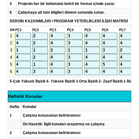
5
Projenin her bir bölümünü belirli bir format içinde yazar.
6
Çalışmaya ait tüm bilgileri dönem sonunda sunar.
DERSİN KAZANIMLARI / PROGRAM YETERLİKLERİ İLİŞKİ MATRİSİ
DK
PÇ1
PÇ2
PÇ3
PÇ4
PÇ5
PÇ6
PÇ7
P
1
2
3
4
5
6
5-Çok Yüksek İlişkili 4- Yüksek İlişkili 3-Orta İlişkili 2- Zayıf İlişkili 1-İlişkisi
Haftalık Konular
Hafta
Konular
1
Çalışma konusunun belirlenmesi
Ön Hazırlık: İlgili konuları araştırma ve çalışma
2
Çalışma konusunun belirlenmesi