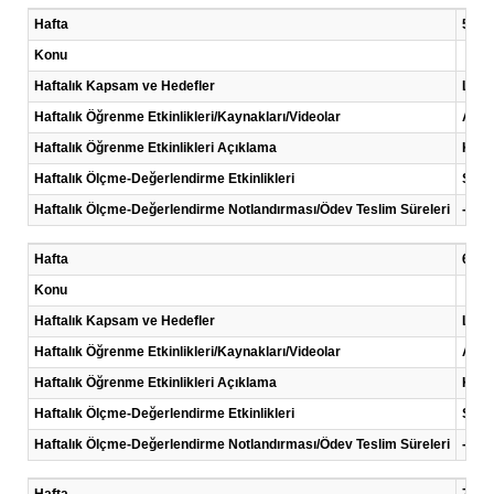
Hafta
5 .Ha
Konu
Haftalık Kapsam ve Hedefler
Liter
Haftalık Öğrenme Etkinlikleri/Kaynakları/Videolar
Akad
Haftalık Öğrenme Etkinlikleri Açıklama
Kayna
Haftalık Ölçme-Değerlendirme Etkinlikleri
Sunu
Haftalık Ölçme-Değerlendirme Notlandırması/Ödev Teslim Süreleri
-
Hafta
6 .Ha
Konu
Haftalık Kapsam ve Hedefler
Liter
Haftalık Öğrenme Etkinlikleri/Kaynakları/Videolar
Akad
Haftalık Öğrenme Etkinlikleri Açıklama
Kayna
Haftalık Ölçme-Değerlendirme Etkinlikleri
Sunu
Haftalık Ölçme-Değerlendirme Notlandırması/Ödev Teslim Süreleri
-