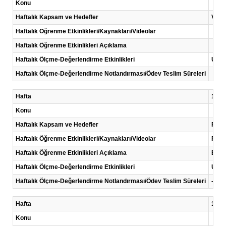
Konu
Haftalık Kapsam ve Hedefler
Vize 
Haftalık Öğrenme Etkinlikleri/Kaynakları/Videolar
Haftalık Öğrenme Etkinlikleri Açıklama
Haftalık Ölçme-Değerlendirme Etkinlikleri
Uygu
Haftalık Ölçme-Değerlendirme Notlandırması/Ödev Teslim Süreleri
Hafta
10 .H
Konu
Haftalık Kapsam ve Hedefler
Proje
Haftalık Öğrenme Etkinlikleri/Kaynakları/Videolar
Rapor
Haftalık Öğrenme Etkinlikleri Açıklama
Bulgu
Haftalık Ölçme-Değerlendirme Etkinlikleri
Uygu
Haftalık Ölçme-Değerlendirme Notlandırması/Ödev Teslim Süreleri
-
Hafta
11 .H
Konu