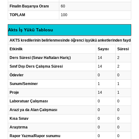
Finalin Başarıya Oranı
60
TOPLAM
100
Akts İş Yükü Tablosu
AKTS kredilerinin belirlenmesinde öğrenci işyükü anketlerinden faydalanı
Etkinlik
Sayısı
Süresi
Ders Süresi (Sınav Haftaları Hariç)
14
2
Sınıf Dışı Ders Çalışma Süresi
14
2
Ödevler
0
0
Sunum/Seminer
1
1
Proje
14
1
Laboratuar Çalışması
0
0
Arazi ya da Alan Çalışması
0
0
Kısa Sınav
0
0
Araştırma
0
0
Rapor Yazma/Rapor sunumu
0
0