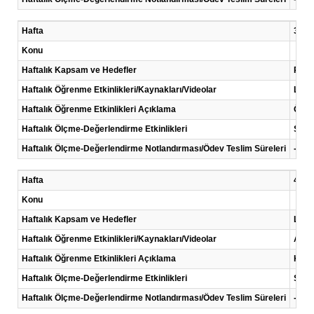
Hafta
3 .Ha
Konu
Haftalık Kapsam ve Hedefler
Proje
Haftalık Öğrenme Etkinlikleri/Kaynakları/Videolar
Lite
Haftalık Öğrenme Etkinlikleri Açıklama
Öğren
Haftalık Ölçme-Değerlendirme Etkinlikleri
Sunu
Haftalık Ölçme-Değerlendirme Notlandırması/Ödev Teslim Süreleri
-
Hafta
4 .Ha
Konu
Haftalık Kapsam ve Hedefler
Liter
Haftalık Öğrenme Etkinlikleri/Kaynakları/Videolar
Akad
Haftalık Öğrenme Etkinlikleri Açıklama
Kayna
Haftalık Ölçme-Değerlendirme Etkinlikleri
Sunu
Haftalık Ölçme-Değerlendirme Notlandırması/Ödev Teslim Süreleri
-