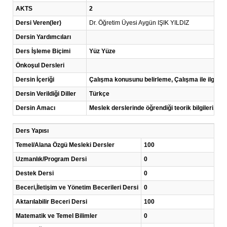
AKTS
2
Dersi Veren(ler)
Dr. Öğretim Üyesi Aygün IŞIK YILDIZ
Dersin Yardımcıları
Ders İşleme Biçimi
Yüz Yüze
Önkoşul Dersleri
Dersin İçeriği
Çalışma konusunu belirleme, Çalışma ile ilgili
Dersin Verildiği Diller
Türkçe
Dersin Amacı
Meslek derslerinde öğrendiği teorik bilgileri, seç
Ders Yapısı
Temel/Alana Özgü Mesleki Dersler
100
Uzmanlık/Program Dersi
0
Destek Dersi
0
Beceri,İletişim ve Yönetim Becerileri Dersi
0
Aktarılabilir Beceri Dersi
100
Matematik ve Temel Bilimler
0