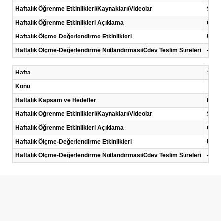
Haftalık Öğrenme Etkinlikleri/Kaynakları/Videolar
Sunu
Haftalık Öğrenme Etkinlikleri Açıklama
Öğren
Haftalık Ölçme-Değerlendirme Etkinlikleri
Uygu
Haftalık Ölçme-Değerlendirme Notlandırması/Ödev Teslim Süreleri
-
Hafta
14 .H
Konu
Haftalık Kapsam ve Hedefler
Proje
Haftalık Öğrenme Etkinlikleri/Kaynakları/Videolar
Sunu
Haftalık Öğrenme Etkinlikleri Açıklama
Öğren
Haftalık Ölçme-Değerlendirme Etkinlikleri
Uygu
Haftalık Ölçme-Değerlendirme Notlandırması/Ödev Teslim Süreleri
-