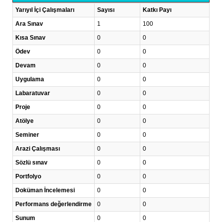
Yarıyıl İçi Çalışmaları
Sayısı
Katkı Payı
Ara Sınav
1
100
Kısa Sınav
0
0
Ödev
0
0
Devam
0
0
Uygulama
0
0
Labaratuvar
0
0
Proje
0
0
Atölye
0
0
Seminer
0
0
Arazi Çalışması
0
0
Sözlü sınav
0
0
Portfolyo
0
0
Doküman İncelemesi
0
0
Performans değerlendirme
0
0
Sunum
0
0