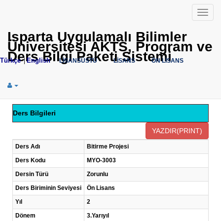
Menü
Isparta Uygulamalı Bilimler
Üniversitesi AKTS, Program ve
Ders Bilgi Paketi Sistemi
Türkçe
English
|
LİSANSÜSTÜ
LİSANS
ÖN LİSANS
Ders Bilgileri
Ders Adı
Bitirme Projesi
Ders Kodu
MYO-3003
Dersin Türü
Zorunlu
Ders Biriminin Seviyesi
Ön Lisans
Yıl
2
Dönem
3.Yarıyıl