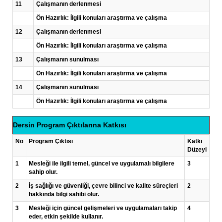
11
Çalışmanın derlenmesi
Ön Hazırlık: İlgili konuları araştırma ve çalışma
12
Çalışmanın derlenmesi
Ön Hazırlık: İlgili konuları araştırma ve çalışma
13
Çalışmanın sunulması
Ön Hazırlık: İlgili konuları araştırma ve çalışma
14
Çalışmanın sunulması
Ön Hazırlık: İlgili konuları araştırma ve çalışma
Dersin Program Çıktılarına Katkısı
No
Program Çıktısı
Katkı
Düzeyi
1
Mesleği ile ilgili temel, güncel ve uygulamalı bilgilere
3
sahip olur.
2
İş sağlığı ve güvenliği, çevre bilinci ve kalite süreçleri
2
hakkında bilgi sahibi olur.
3
Mesleği için güncel gelişmeleri ve uygulamaları takip
4
eder, etkin şekilde kullanır.