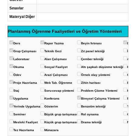
Sınavlar
Materyal Diğer
Planlanmış Öğrenme Faaliyetleri ve Öğretim Yöntemleri
Ders
Rapor Yazma
Beyin fırtınası
Deney
Grup Çalışması
Teknik Gezi
Zıt panel tekniği
İstas
Laboratuar
Alan Çalışması
Çember tekniği
Akvar
Okuma
Sosyal Faaliyet
Altı şapkalı düşünme tekniği
Konuş
Ödev
Arazi Çalışması
Örnek olay yöntemi
Görüş
Proje Hazırlama
Web Tab. Öğrenme
Zihin haritası
Balık 
Staj
Soru-cevap yöntemi
Problem Çözme Yöntemi
Kavra
Uygulama
Konferans
Bireysel Çalışma Yöntemi
Eğits
Yerinde Uygulama
Gösterim
Benzetim tekniği
Ters-
Seminer
Büyük grup tartışması
Rol oynama
Çoklu
Mesleki Faaliyet
Küçük grup tartışması
Drama tekniği
Mikro
Tez Hazırlama
Münazara