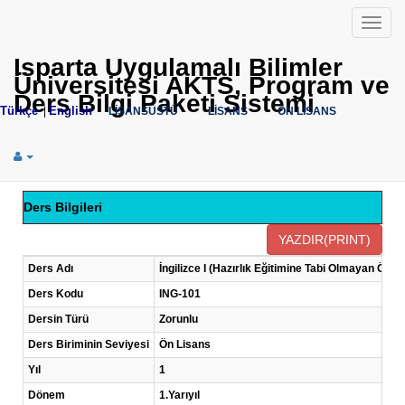
Menü
Isparta Uygulamalı Bilimler
Üniversitesi AKTS, Program ve
Ders Bilgi Paketi Sistemi
Türkçe
English
|
LİSANSÜSTÜ
LİSANS
ÖN LİSANS
Ders Bilgileri
Ders Adı
İngilizce I (Hazırlık Eğitimine Tabi Olmayan Öğren
Ders Kodu
ING-101
Dersin Türü
Zorunlu
Ders Biriminin Seviyesi
Ön Lisans
Yıl
1
Dönem
1.Yarıyıl