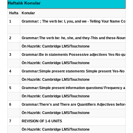
Haftalık Konular
Hafta
Konular
1
Grammar: ; The verb be: I, you, and we - Telling Your Name Conve
2
Grammar:The verb be: he, she, and they-This and these-Noun plu
Ön Hazırlık: Cambridge LMS/Touchstone
3
Grammar:Be in statements Possessive adjectives Yes-No question
Ön Hazırlık: Cambridge LMS/Touchstone
4
Grammar:Simple present statements Simple present Yes-No questio
Ön Hazırlık: Cambridge LMS/Touchstone
5
Grammar:Simple present information questions/ Frequency adverb
Ön Hazırlık: Cambridge LMS/Touchstone
6
Grammar:There's and There are Quantifiers Adjectives before nou
Ön Hazırlık: Cambridge LMS/Touchstone
7
REVISION OF 1-6 UNITS
Ön Hazırlık: Cambridge LMS/Touchstone