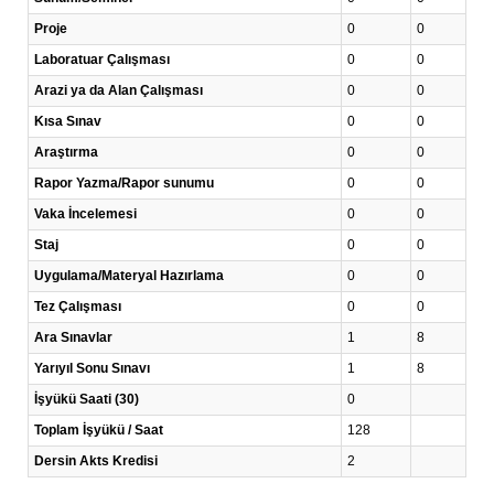
Proje
0
0
Laboratuar Çalışması
0
0
Arazi ya da Alan Çalışması
0
0
Kısa Sınav
0
0
Araştırma
0
0
Rapor Yazma/Rapor sunumu
0
0
Vaka İncelemesi
0
0
Staj
0
0
Uygulama/Materyal Hazırlama
0
0
Tez Çalışması
0
0
Ara Sınavlar
1
8
Yarıyıl Sonu Sınavı
1
8
İşyükü Saati (30)
0
Toplam İşyükü / Saat
128
Dersin Akts Kredisi
2