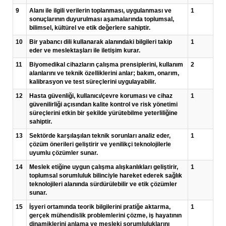
9
Alanı ile ilgili verilerin toplanması, uygulanması ve
1
sonuçlarının duyurulması aşamalarında toplumsal,
bilimsel, kültürel ve etik değerlere sahiptir.
10
Bir yabancı dili kullanarak alanındaki bilgileri takip
1
eder ve meslektaşları ile iletişim kurar.
11
Biyomedikal cihazların çalışma prensiplerini, kullanım
2
alanlarını ve teknik özelliklerini anlar; bakım, onarım,
kalibrasyon ve test süreçlerini uygulayabilir.
12
Hasta güvenliği, kullanıcı/çevre koruması ve cihaz
1
güvenilirliği açısından kalite kontrol ve risk yönetimi
süreçlerini etkin bir şekilde yürütebilme yeterliliğine
sahiptir.
13
Sektörde karşılaşılan teknik sorunları analiz eder,
1
çözüm önerileri geliştirir ve yenilikçi teknolojilerle
uyumlu çözümler sunar.
14
Meslek etiğine uygun çalışma alışkanlıkları geliştirir,
1
toplumsal sorumluluk bilinciyle hareket ederek sağlık
teknolojileri alanında sürdürülebilir ve etik çözümler
sunar.
15
İşyeri ortamında teorik bilgilerini pratiğe aktarma,
1
gerçek mühendislik problemlerini çözme, iş hayatının
dinamiklerini anlama ve mesleki sorumluluklarını