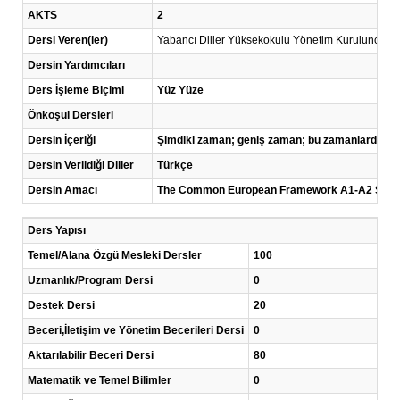
AKTS
2
Dersi Veren(ler)
Yabancı Diller Yüksekokulu Yönetim Kurulunca uy
Dersin Yardımcıları
Ders İşleme Biçimi
Yüz Yüze
Önkoşul Dersleri
Dersin İçeriği
Şimdiki zaman; geniş zaman; bu zamanlarda sözel, 
Dersin Verildiği Diller
Türkçe
Dersin Amacı
The Common European Framework A1-A2 Skills Bu 
Ders Yapısı
Temel/Alana Özgü Mesleki Dersler
100
Uzmanlık/Program Dersi
0
Destek Dersi
20
Beceri,İletişim ve Yönetim Becerileri Dersi
0
Aktarılabilir Beceri Dersi
80
Matematik ve Temel Bilimler
0