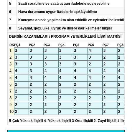
5
Saati sorabilme ve saati uygun ifadelerle söyleyebilme
6
Hava durumunu uygun ifadelerle açıklayabilme
7
Konuşma anında yapılmakta olan etkinlik ve eylemleri belirtebilme
8
Seyahat, gezi, ülke, uyruk ve dillere dair kelimeler bilgisi
DERSİN KAZANIMLARI / PROGRAM YETERLİKLERİ İLİŞKİ MATRİSİ
DK
PÇ1
PÇ2
PÇ3
PÇ4
PÇ5
PÇ6
PÇ7
PÇ8
1
2
3
4
5
6
7
8
9
10
5-Çok Yüksek İlişkili 4- Yüksek İlişkili 3-Orta İlişkili 2- Zayıf İlişkili 1-İlişkisi