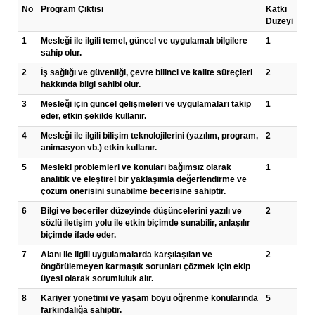
No
Program Çıktısı
Katkı
Düzeyi
1
Mesleği ile ilgili temel, güncel ve uygulamalı bilgilere
1
sahip olur.
2
İş sağlığı ve güvenliği, çevre bilinci ve kalite süreçleri
2
hakkında bilgi sahibi olur.
3
Mesleği için güncel gelişmeleri ve uygulamaları takip
1
eder, etkin şekilde kullanır.
4
Mesleği ile ilgili bilişim teknolojilerini (yazılım, program,
2
animasyon vb.) etkin kullanır.
5
Mesleki problemleri ve konuları bağımsız olarak
1
analitik ve eleştirel bir yaklaşımla değerlendirme ve
çözüm önerisini sunabilme becerisine sahiptir.
6
Bilgi ve beceriler düzeyinde düşüncelerini yazılı ve
2
sözlü iletişim yolu ile etkin biçimde sunabilir, anlaşılır
biçimde ifade eder.
7
Alanı ile ilgili uygulamalarda karşılaşılan ve
2
öngörülemeyen karmaşık sorunları çözmek için ekip
üyesi olarak sorumluluk alır.
8
Kariyer yönetimi ve yaşam boyu öğrenme konularında
5
farkındalığa sahiptir.