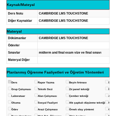
Kaynak/Mateyal
Ders Notu
CAMBRIDGE LMS TOUCHSTONE
Diğer Kaynaklar
CAMBRIDGE LMS TOUCHSTONE
Materyal
Dökümanlar
CAMBRIDGE LMS TOUCHSTONE
Ödevler
Sınavlar
midterm and final exam vize ve final sınavı
Materyal Diğer
Planlanmış Öğrenme Faaliyetleri ve Öğretim Yöntemleri
Ders
Rapor Yazma
Beyin fırtınası
Deney
Grup Çalışması
Teknik Gezi
Zıt panel tekniği
İstas
Laboratuar
Alan Çalışması
Çember tekniği
Akvar
Okuma
Sosyal Faaliyet
Altı şapkalı düşünme tekniği
Konuş
Ödev
Arazi Çalışması
Örnek olay yöntemi
Görüş