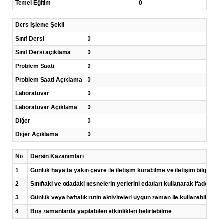
Temel Eğitim
0
Ders İşleme Şekli
Sınıf Dersi
0
Sınıf Dersi açıklama
0
Problem Saati
0
Problem Saati Açıklama
0
Laboratuvar
0
Laboratuvar Açıklama
0
Diğer
0
Diğer Açıklama
0
No
Dersin Kazanımları
1
Günlük hayatta yakın çevre ile iletişim kurabilme ve iletişim bilgile
2
Sınıftaki ve odadaki nesnelerin yerlerini edatları kullanarak ifade ed
3
Günlük veya haftalık rutin aktiviteleri uygun zaman ile kullanabilme
4
Boş zamanlarda yapılabilen etkinlikleri belirtebilme