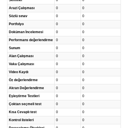
Seminer
0
0
Arazi Çalışması
0
0
Sözlü sınav
0
0
Portfolyo
0
0
Doküman İncelemesi
0
0
Performans değerlendirme
0
0
Sunum
0
0
Alan Çalışması
0
0
Vaka Çalışması
0
0
Video Kaydı
0
0
Öz değerlendirme
0
0
Akran Değerlendirme
0
0
Eşleştirme Testleri
0
0
Çoktan seçmeli test
0
0
Kısa Cevaplı test
0
0
Kontrol listeleri
0
0