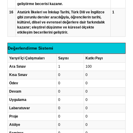
geliştirme becerisi kazanır.
16
Atatürk İlkeleri ve İnkılap Tarihi, Türk Dili ve İngilizce
1
gibi zorunlu dersler aracılığıyla, öğrencilerin tarihi,
kültürel, dilsel ve evrensel değerlere dair farkındalık
kazanır; eleştirel düşünme ve küresel ölçekte
etkileşim becerilerini geliştirir.
Değerlendirme Sistemi
Yarıyıl İçi Çalışmaları
Sayısı
Katkı Payı
Ara Sınav
1
100
Kısa Sınav
0
0
Ödev
0
0
Devam
0
0
Uygulama
0
0
Labaratuvar
0
0
Proje
0
0
Atölye
0
0