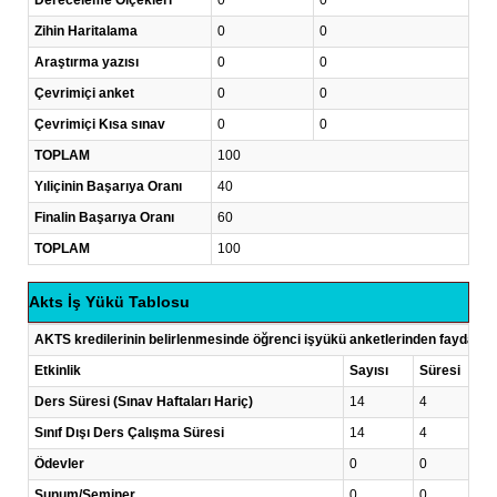
Dereceleme Ölçekleri
0
0
Zihin Haritalama
0
0
Araştırma yazısı
0
0
Çevrimiçi anket
0
0
Çevrimiçi Kısa sınav
0
0
TOPLAM
100
Yıliçinin Başarıya Oranı
40
Finalin Başarıya Oranı
60
TOPLAM
100
Akts İş Yükü Tablosu
AKTS kredilerinin belirlenmesinde öğrenci işyükü anketlerinden faydalanı
Etkinlik
Sayısı
Süresi
Ders Süresi (Sınav Haftaları Hariç)
14
4
Sınıf Dışı Ders Çalışma Süresi
14
4
Ödevler
0
0
Sunum/Seminer
0
0