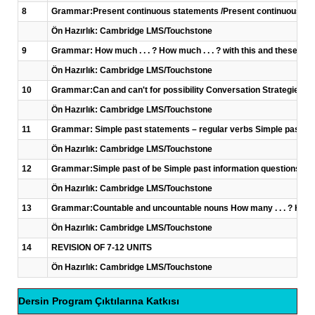
8
Grammar:Present continuous statements /Present continuous questi
Ön Hazırlık: Cambridge LMS/Touchstone
9
Grammar: How much . . . ? How much . . . ? with this and these Ho
Ön Hazırlık: Cambridge LMS/Touchstone
10
Grammar:Can and can't for possibility Conversation Strategies:Ex
Ön Hazırlık: Cambridge LMS/Touchstone
11
Grammar: Simple past statements – regular verbs Simple past st
Ön Hazırlık: Cambridge LMS/Touchstone
12
Grammar:Simple past of be Simple past information questions Con
Ön Hazırlık: Cambridge LMS/Touchstone
13
Grammar:Countable and uncountable nouns How many . . . ? How much
Ön Hazırlık: Cambridge LMS/Touchstone
14
REVISION OF 7-12 UNITS
Ön Hazırlık: Cambridge LMS/Touchstone
Dersin Program Çıktılarına Katkısı