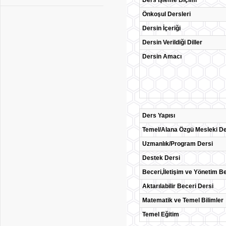
Ders İşleme Biçimi
Önkoşul Dersleri
Dersin İçeriği
Dersin Verildiği Diller
Dersin Amacı
Ders Yapısı
Temel/Alana Özgü Mesleki De
Uzmanlık/Program Dersi
Destek Dersi
Beceri,İletişim ve Yönetim Be
Aktarılabilir Beceri Dersi
Matematik ve Temel Bilimler
Temel Eğitim