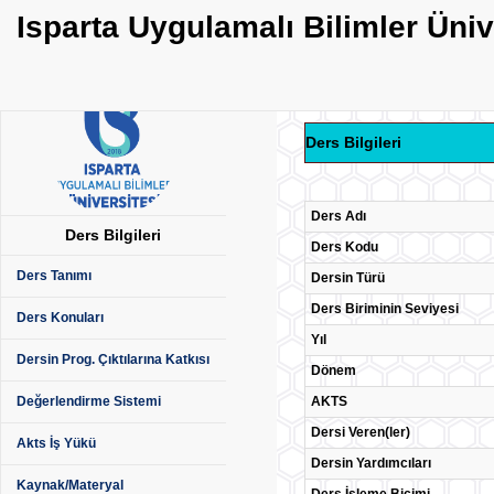
Isparta Uygulamalı Bilimler Üni
Ders Bilgileri
Ders Adı
Ders Bilgileri
Ders Kodu
Ders Tanımı
Dersin Türü
Ders Biriminin Seviyesi
Ders Konuları
Yıl
Dersin Prog. Çıktılarına Katkısı
Dönem
AKTS
Değerlendirme Sistemi
Dersi Veren(ler)
Akts İş Yükü
Dersin Yardımcıları
Kaynak/Materyal