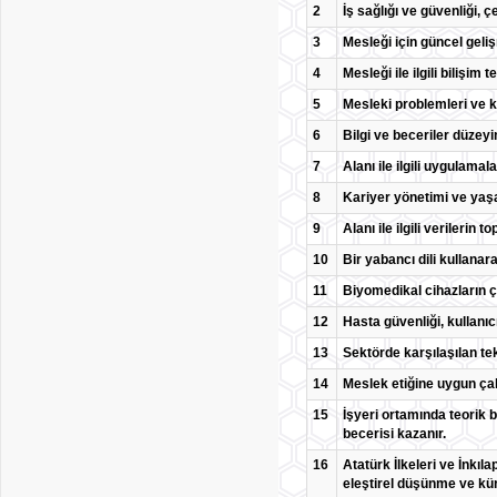
2
İş sağlığı ve güvenliği, ç
3
Mesleği için güncel geliş
4
Mesleği ile ilgili bilişim
5
Mesleki problemleri ve k
6
Bilgi ve beceriler düzeyin
7
Alanı ile ilgili uygulam
8
Kariyer yönetimi ve yaş
9
Alanı ile ilgili verileri
10
Bir yabancı dili kullanara
11
Biyomedikal cihazların ça
12
Hasta güvenliği, kullanıc
13
Sektörde karşılaşılan tek
14
Meslek etiğine uygun çalı
15
İşyeri ortamında teorik 
becerisi kazanır.
16
Atatürk İlkeleri ve İnkıla
eleştirel düşünme ve küre