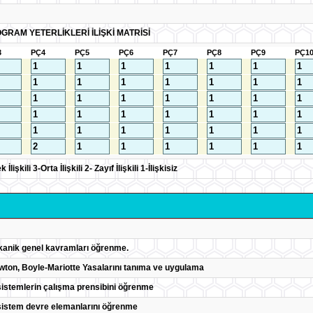
GRAM YETERLİKLERİ İLİŞKİ MATRİSİ
3
PÇ4
PÇ5
PÇ6
PÇ7
PÇ8
PÇ9
PÇ1
lişkili 3-Orta İlişkili 2- Zayıf İlişkili 1-İlişkisiz
anik genel kavramları öğrenme.
wton, Boyle-Mariotte Yasalarını tanıma ve uygulama
istemlerin çalışma prensibini öğrenme
istem devre elemanlarını öğrenme