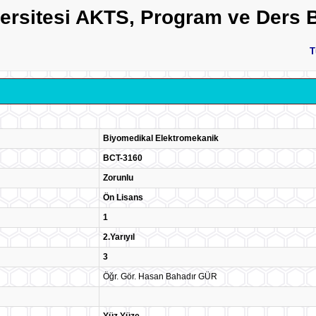
versitesi AKTS, Program ve Ders B
T
Biyomedikal Elektromekanik
BCT-3160
Zorunlu
Ön Lisans
1
2.Yarıyıl
3
Öğr. Gör. Hasan Bahadır GÜR