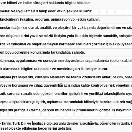
evre bilinci ve kalite süreçleri hakkında bilgi sahibi olur.
meleri ve uygulamaları takip eder, etkin şekilde kullanır.
 teknolojilerini (yazılım, program, animasyon vb.) etkin kullanır.
onuları bağımsız olarak analitik ve eleştirel bir yaklaşımla değerlendirme ve çö
de düşüncelerini yazılı ve sözlü iletişim yolu ile etkin biçimde sunabilir, anlaşılı
alarda karşılaşılan ve öngörülemeyen karmaşık sorunları çözmek için ekip üyesi o
am boyu öğrenme konularında farkındalığa sahiptir.
n toplanması, uygulanması ve sonuçlarının duyurulması aşamalarında toplumsal, bili
k alanındaki bilgileri takip eder ve meslektaşları ile iletişim kurar.
lışma prensiplerini, kullanım alanlarını ve teknik özelliklerini anlar; bakım, ona
ı/çevre koruması ve cihaz güvenilirliği açısından kalite kontrol ve risk yönetimi sü
nik sorunları analiz eder, çözüm önerileri geliştirir ve yenilikçi teknolojilerle 
şma alışkanlıkları geliştirir, toplumsal sorumluluk bilinciyle hareket ederek sağl
bilgilerini pratiğe aktarma, gerçek mühendislik problemlerini çözme, iş hayatını
p Tarihi, Türk Dili ve İngilizce gibi zorunlu dersler aracılığıyla, öğrencilerin tarihi
sel ölçekte etkileşim becerilerini geliştirir.