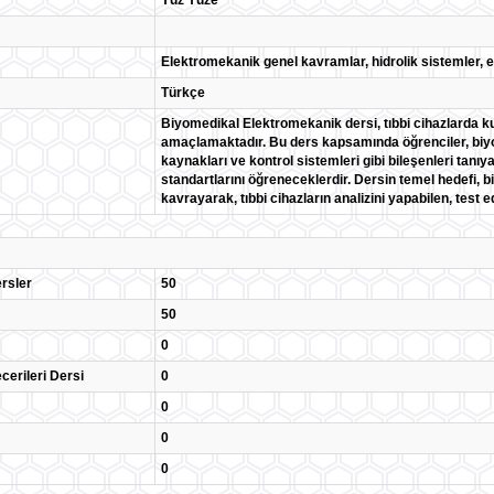
Yüz Yüze
Elektromekanik genel kavramlar, hidrolik sistemler, 
Türkçe
Biyomedikal Elektromekanik dersi, tıbbi cihazlarda k
amaçlamaktadır. Bu ders kapsamında öğrenciler, biyom
kaynakları ve kontrol sistemleri gibi bileşenleri tanıy
standartlarını öğreneceklerdir. Dersin temel hedefi, b
kavrayarak, tıbbi cihazların analizini yapabilen, test e
rsler
50
50
0
cerileri Dersi
0
0
0
0