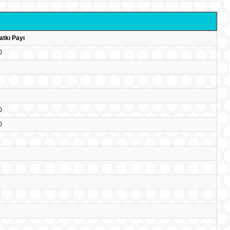
atkı Payı
0
0
0