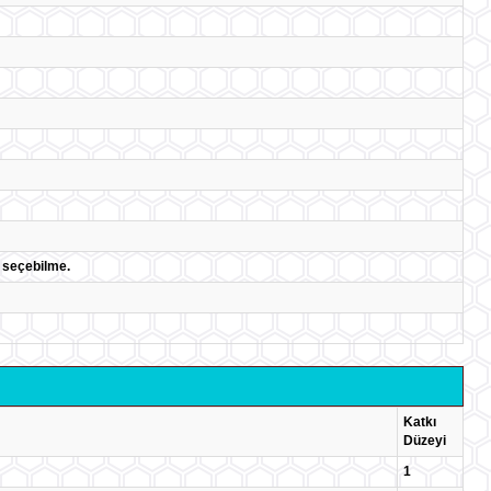
ı seçebilme.
Katkı
Düzeyi
1