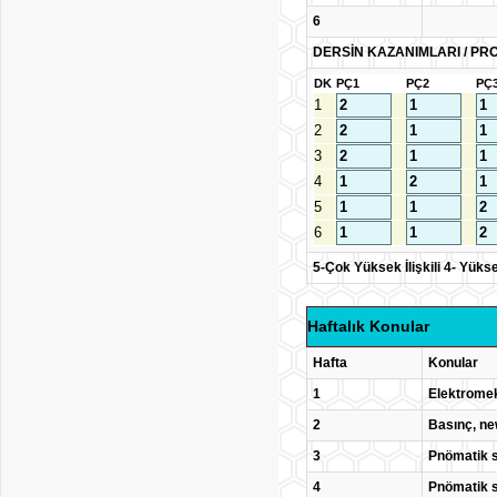
6
DERSİN KAZANIMLARI / PRO
DK
PÇ1
PÇ2
PÇ
1
2
3
4
5
6
5-Çok Yüksek İlişkili 4- Yüksek İ
Haftalık Konular
Hafta
Konular
1
Elektromek
2
Basınç, ne
3
Pnömatik s
4
Pnömatik s