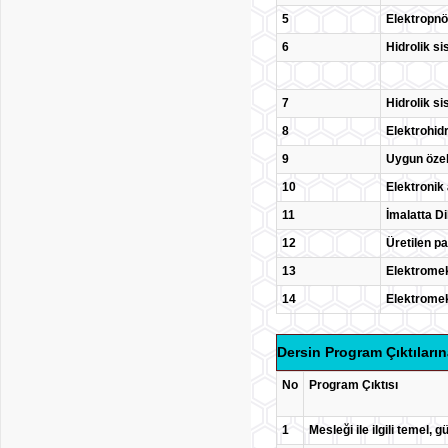
5
Elektropnö
6
Hidrolik s
7
Hidrolik s
8
Elektrohid
9
Uygun özel
10
Elektronik
11
İmalatta D
12
Üretilen pa
13
Elektromeka
14
Elektromek
Dersin Program Çıktıların
No
Program Çıktısı
1
Mesleği ile ilgili temel, 