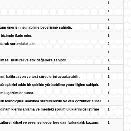
1
1
2
züm önerisini sunabilme becerisine sahiptir.
2
r biçimde ifade eder.
1
larak sorumluluk alır.
2
1
msel, kültürel ve etik değerlere sahiptir.
1
1
rım, kalibrasyon ve test süreçlerini uygulayabilir.
1
reçlerini etkin bir şekilde yürütebilme yeterliliğine sahiptir.
1
uyumlu çözümler sunar.
1
ık teknolojileri alanında sürdürülebilir ve etik çözümler sunar.
1
n dinamiklerini anlama ve mesleki sorumluluklarını geliştirme
1
, kültürel, dilsel ve evrensel değerlere dair farkındalık kazanır;
1