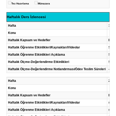
Tez Hazırlama
Münazara
Haftalık Ders İzlencesi
Hafta
1 .Ha
Konu
Haftalık Kapsam ve Hedefler
Bu de
Haftalık Öğrenme Etkinlikleri/Kaynakları/Videolar
Sunu
Haftalık Öğrenme Etkinlikleri Açıklama
Sun
Haftalık Ölçme-Değerlendirme Etkinlikleri
Sunu
Haftalık Ölçme-Değerlendirme Notlandırması/Ödev Teslim Süreleri
-
Hafta
2 .Ha
Konu
Haftalık Kapsam ve Hedefler
Bu de
Haftalık Öğrenme Etkinlikleri/Kaynakları/Videolar
sunu
Haftalık Öğrenme Etkinlikleri Açıklama
sun