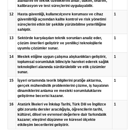
alanlarını ve teknik özelliklerini anlar; bakım, onarım,
kalibrasyon ve test süreçlerini uygulayabilir.
12
Hasta güvenliği, kullanıcı/çevre koruması ve cihaz
1
güvenilirliği açısından kalite kontrol ve risk yönetimi
süreçlerini etkin bir şekilde yürütebilme yeterliliğine
sahiptir.
13
Sektörde karşılaşılan teknik sorunları analiz eder,
1
çözüm önerileri geliştirir ve yenilikçi teknolojilerle
uyumlu çözümler sunar.
14
Meslek etiğine uygun çalışma alışkanlıkları geliştirir,
1
toplumsal sorumluluk bilinciyle hareket ederek sağlık
teknolojileri alanında sürdürülebilir ve etik çözümler
sunar.
15
İşyeri ortamında teorik bilgilerini pratiğe aktarma,
1
gerçek mühendislik problemlerini çözme, iş hayatının
dinamiklerini anlama ve mesleki sorumluluklarını
geliştirme becerisi kazanır.
16
Atatürk İlkeleri ve İnkılap Tarihi, Türk Dili ve İngilizce
1
gibi zorunlu dersler aracılığıyla, öğrencilerin tarihi,
kültürel, dilsel ve evrensel değerlere dair farkındalık
kazanır; eleştirel düşünme ve küresel ölçekte
etkileşim becerilerini geliştirir.