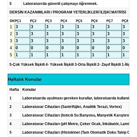
5
Laboratuvrda güvenli çalışmayı öğrenmek.
DERSİN KAZANIMLARI / PROGRAM YETERLİKLERİ İLİŞKİ MATRİSİ
DK
PÇ1
PÇ2
PÇ3
PÇ4
PÇ5
PÇ6
PÇ7
PÇ8
1
2
3
4
5
5-Çok Yüksek İlişkili 4- Yüksek İlişkili 3-Orta İlişkili 2- Zayıf İlişkili 1-İlişkisi
Haftalık Konular
Hafta
Konular
1
Laboratuarda uyulması gereken kurallar, laboratuarda kullanılan
2
Laboratuvar Cihazları (Santrifüjler, Analitik Terazi, Vortex)
3
Laboratuvar Cihazları (Isıtıcılı Su Banyosu, Manyetik Karıştırıcı, Ça
4
Laboratuvar Cihazları (pH Metre, Çeker Ocak, İnkübatör, Laminar F
5
Laboratuvar Cihazları (Histokinet (Tam Otomatik Doku Takip Ciha