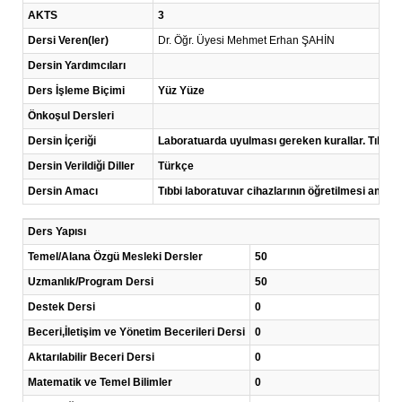
AKTS
3
Dersi Veren(ler)
Dr. Öğr. Üyesi Mehmet Erhan ŞAHİN
Dersin Yardımcıları
Ders İşleme Biçimi
Yüz Yüze
Önkoşul Dersleri
Dersin İçeriği
Laboratuarda uyulması gereken kurallar. Tıbbi L
Dersin Verildiği Diller
Türkçe
Dersin Amacı
Tıbbi laboratuvar cihazlarının öğretilmesi amaç
Ders Yapısı
Temel/Alana Özgü Mesleki Dersler
50
Uzmanlık/Program Dersi
50
Destek Dersi
0
Beceri,İletişim ve Yönetim Becerileri Dersi
0
Aktarılabilir Beceri Dersi
0
Matematik ve Temel Bilimler
0