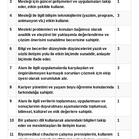
3
Mesleği için güncel gelişmeleri ve uygulamaları takip
1
eder, etkin şekilde kullanır.
4
Mesleği ile ilgili bilişim teknolojilerini (yazılım, program,
3
animasyon vb.) etkin kullanır.
5
Mesleki problemleri ve konuları bağımsız olarak
1
analitik ve eleştirel bir yaklaşımla değerlendirme ve
çözüm önerisini sunabilme becerisine sahiptir.
6
Bilgi ve beceriler düzeyinde düşüncelerini yazılı ve
3
sözlü iletişim yolu ile etkin biçimde sunabilir, anlaşılır
biçimde ifade eder.
7
Alanı ile ilgili uygulamalarda karşılaşılan ve
3
öngörülemeyen karmaşık sorunları çözmek için ekip
üyesi olarak sorumluluk alır.
8
Kariyer yönetimi ve yaşam boyu öğrenme konularında
1
farkındalığa sahiptir.
9
Alanı ile ilgili verilerin toplanması, uygulanması ve
1
sonuçlarının duyurulması aşamalarında toplumsal,
bilimsel, kültürel ve etik değerlere sahiptir.
10
Bir yabancı dili kullanarak alanındaki bilgileri takip
1
eder ve meslektaşları ile iletişim kurar.
11
Biyomedikal cihazların çalışma prensiplerini, kullanım
1