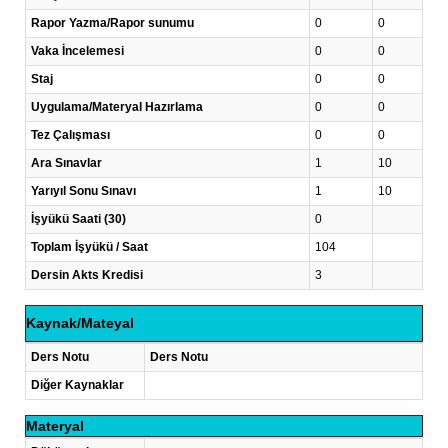
Rapor Yazma/Rapor sunumu
0
0
Vaka İncelemesi
0
0
Staj
0
0
Uygulama/Materyal Hazırlama
0
0
Tez Çalışması
0
0
Ara Sınavlar
1
10
Yarıyıl Sonu Sınavı
1
10
İşyükü Saati (30)
0
Toplam İşyükü / Saat
104
Dersin Akts Kredisi
3
Kaynak/Mateyal
Ders Notu
Ders Notu
Diğer Kaynaklar
Materyal