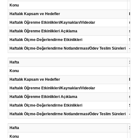
Konu
Haftalık Kapsam ve Hedefler
Bu de
Haftalık Öğrenme Etkinlikleri/Kaynakları/Videolar
sunu
Haftalık Öğrenme Etkinlikleri Açıklama
sun
Haftalık Ölçme-Değerlendirme Etkinlikleri
Sunu
Haftalık Ölçme-Değerlendirme Notlandırması/Ödev Teslim Süreleri
-
Hafta
12 .H
Konu
Haftalık Kapsam ve Hedefler
Bu de
Haftalık Öğrenme Etkinlikleri/Kaynakları/Videolar
sunu
Haftalık Öğrenme Etkinlikleri Açıklama
sun
Haftalık Ölçme-Değerlendirme Etkinlikleri
Sunu
Haftalık Ölçme-Değerlendirme Notlandırması/Ödev Teslim Süreleri
-
Hafta
13 .H
Konu