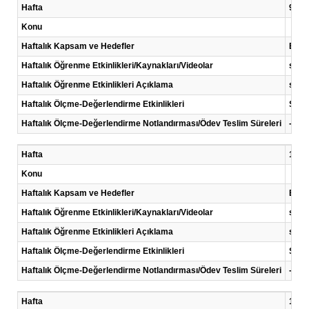
Hafta
9 .Ha
Konu
Haftalık Kapsam ve Hedefler
Bu d
Haftalık Öğrenme Etkinlikleri/Kaynakları/Videolar
sunu
Haftalık Öğrenme Etkinlikleri Açıklama
sun
Haftalık Ölçme-Değerlendirme Etkinlikleri
Sunu
Haftalık Ölçme-Değerlendirme Notlandırması/Ödev Teslim Süreleri
-
Hafta
10 .H
Konu
Haftalık Kapsam ve Hedefler
Bu de
Haftalık Öğrenme Etkinlikleri/Kaynakları/Videolar
sunu
Haftalık Öğrenme Etkinlikleri Açıklama
sun
Haftalık Ölçme-Değerlendirme Etkinlikleri
Sunu
Haftalık Ölçme-Değerlendirme Notlandırması/Ödev Teslim Süreleri
-
Hafta
11 .H