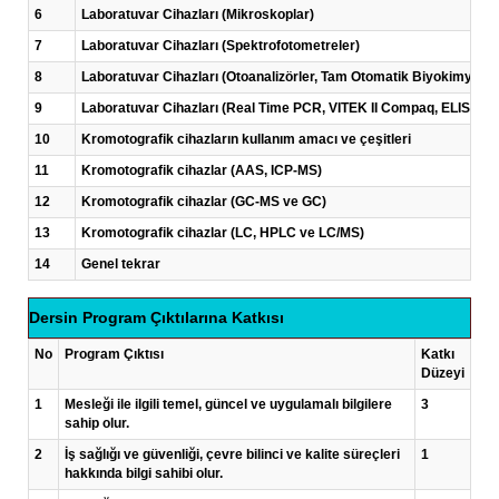
6
Laboratuvar Cihazları (Mikroskoplar)
7
Laboratuvar Cihazları (Spektrofotometreler)
8
Laboratuvar Cihazları (Otoanalizörler, Tam Otomatik Biyokimya Anal
9
Laboratuvar Cihazları (Real Time PCR, VITEK II Compaq, ELISA Ok
10
Kromotografik cihazların kullanım amacı ve çeşitleri
11
Kromotografik cihazlar (AAS, ICP-MS)
12
Kromotografik cihazlar (GC-MS ve GC)
13
Kromotografik cihazlar (LC, HPLC ve LC/MS)
14
Genel tekrar
Dersin Program Çıktılarına Katkısı
No
Program Çıktısı
Katkı
Düzeyi
1
Mesleği ile ilgili temel, güncel ve uygulamalı bilgilere
3
sahip olur.
2
İş sağlığı ve güvenliği, çevre bilinci ve kalite süreçleri
1
hakkında bilgi sahibi olur.