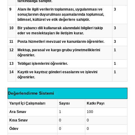
farkındalığa sahiptir.
9
Alanı ile ilgili verilerin toplanması, uygulanması ve
3
sonuçlarının duyurulması aşamalarında toplumsal,
bilimsel, kültürel ve etik değerlere sahiptir.
10
Bir yabancı dili kullanarak alanındaki bilgileri takip
3
eder ve meslektaşları ile iletişim kurar.
11
Posta hizmetleri mevzuat ve kanunlarını öğrenirler.
3
12
Mektup, parasal ve kargo grubu yönetmeliklerini
1
öğrenirler.
13
Tebligat işlemlerini öğrenirler.
1
14
Kayıtlı ve kayıtsız gönderi esaslarını ve işlevini
1
öğrenirler.
Değerlendirme Sistemi
Yarıyıl İçi Çalışmaları
Sayısı
Katkı Payı
Ara Sınav
1
100
Kısa Sınav
0
0
Ödev
0
0