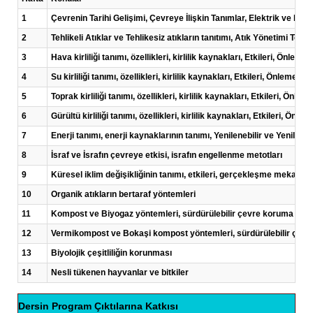
1
Çevrenin Tarihi Gelişimi, Çevreye İlişkin Tanımlar, Elektrik ve Ene
2
Tehlikeli Atıklar ve Tehlikesiz atıkların tanıtımı, Atık Yönetimi Temel
3
Hava kirliliği tanımı, özellikleri, kirlilik kaynakları, Etkileri, Önleme
4
Su kirliliği tanımı, özellikleri, kirlilik kaynakları, Etkileri, Önleme ça
5
Toprak kirliliği tanımı, özellikleri, kirlilik kaynakları, Etkileri, Önle
6
Gürültü kirliliği tanımı, özellikleri, kirlilik kaynakları, Etkileri, Önle
7
Enerji tanımı, enerji kaynaklarının tanımı, Yenilenebilir ve Yenilen
8
İsraf ve İsrafın çevreye etkisi, israfın engellenme metotları
9
Küresel iklim değişikliğinin tanımı, etkileri, gerçekleşme mekaniz
10
Organik atıkların bertaraf yöntemleri
11
Kompost ve Biyogaz yöntemleri, sürdürülebilir çevre koruma çalış
12
Vermikompost ve Bokaşi kompost yöntemleri, sürdürülebilir çevre
13
Biyolojik çeşitliliğin korunması
14
Nesli tükenen hayvanlar ve bitkiler
Dersin Program Çıktılarına Katkısı