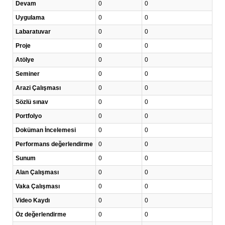
Devam
0
0
Uygulama
0
0
Labaratuvar
0
0
Proje
0
0
Atölye
0
0
Seminer
0
0
Arazi Çalışması
0
0
Sözlü sınav
0
0
Portfolyo
0
0
Doküman İncelemesi
0
0
Performans değerlendirme
0
0
Sunum
0
0
Alan Çalışması
0
0
Vaka Çalışması
0
0
Video Kaydı
0
0
Öz değerlendirme
0
0