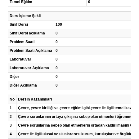
Temel Eğitim
0
Ders İşleme Şekli
Sınıf Dersi
100
Sınıf Dersi açıklama
0
Problem Saati
0
Problem Saati Açıklama
0
Laboratuvar
0
Laboratuvar Açıklama
0
Diğer
0
Diğer Açıklama
0
No
Dersin Kazanımları
1
Çevre, çevre kirliliği ve çevre eğitimi gibi çevre ile ilgili temel kav
2
Çevre sorunlarının ortaya çıkışına sebep olan etmenleri öğrenmek,
3
Çevre sorunlarına sebep olan etmenlerin ortadan kaldırılmasını veya
4
Çevre ile ilgili ulusal ve uluslararası kurum, kuruluşları ve örgütleri 