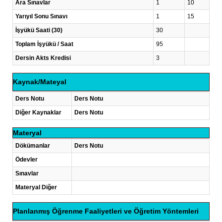
Ara Sınavlar
1
10
Yarıyıl Sonu Sınavı
1
15
İşyükü Saati (30)
30
Toplam İşyükü / Saat
95
Dersin Akts Kredisi
3
Kaynak/Mateyal
Ders Notu
Ders Notu
Diğer Kaynaklar
Ders Notu
Materyal
Dökümanlar
Ders Notu
Ödevler
Sınavlar
Materyal Diğer
Planlanmış Öğrenme Faaliyetleri ve Öğretim Yöntemleri