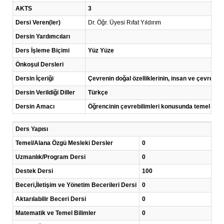
AKTS
3
Dersi Veren(ler)
Dr. Öğr. Üyesi Rıfat Yıldırım
Dersin Yardımcıları
Ders İşleme Biçimi
Yüz Yüze
Önkoşul Dersleri
Dersin İçeriği
Çevrenin doğal özelliklerinin, insan ve çevre etki
Dersin Verildiği Diller
Türkçe
Dersin Amacı
Öğrencinin çevrebilimleri konusunda temel kavra
Ders Yapısı
Temel/Alana Özgü Mesleki Dersler
0
Uzmanlık/Program Dersi
0
Destek Dersi
100
Beceri,İletişim ve Yönetim Becerileri Dersi
0
Aktarılabilir Beceri Dersi
0
Matematik ve Temel Bilimler
0