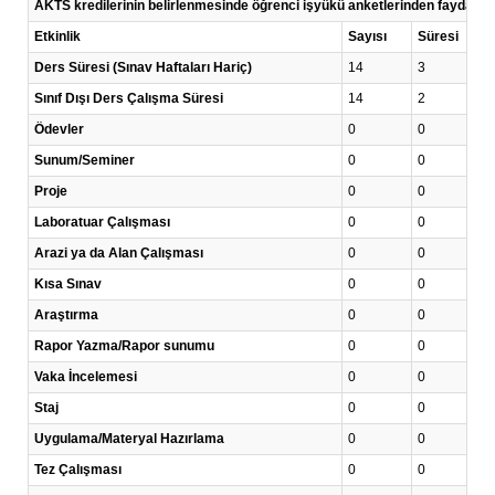
AKTS kredilerinin belirlenmesinde öğrenci işyükü anketlerinden faydalanı
Etkinlik
Sayısı
Süresi
Ders Süresi (Sınav Haftaları Hariç)
14
3
Sınıf Dışı Ders Çalışma Süresi
14
2
Ödevler
0
0
Sunum/Seminer
0
0
Proje
0
0
Laboratuar Çalışması
0
0
Arazi ya da Alan Çalışması
0
0
Kısa Sınav
0
0
Araştırma
0
0
Rapor Yazma/Rapor sunumu
0
0
Vaka İncelemesi
0
0
Staj
0
0
Uygulama/Materyal Hazırlama
0
0
Tez Çalışması
0
0