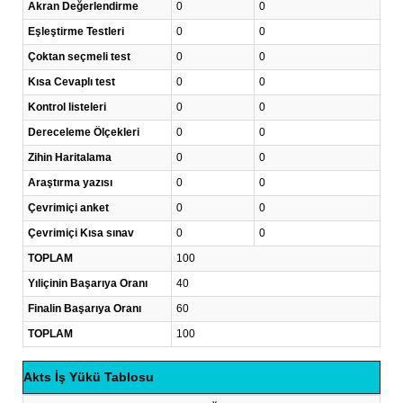
Akran Değerlendirme
0
0
Eşleştirme Testleri
0
0
Çoktan seçmeli test
0
0
Kısa Cevaplı test
0
0
Kontrol listeleri
0
0
Dereceleme Ölçekleri
0
0
Zihin Haritalama
0
0
Araştırma yazısı
0
0
Çevrimiçi anket
0
0
Çevrimiçi Kısa sınav
0
0
TOPLAM
100
Yıliçinin Başarıya Oranı
40
Finalin Başarıya Oranı
60
TOPLAM
100
Akts İş Yükü Tablosu