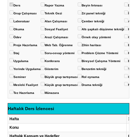
Ders
Rapor Yazma
Beyin fırtınası
Deney
Grup Çalışması
Teknik Gezi
Zıt panel tekniği
İstas
Laboratuar
Alan Çalışması
Çember tekniği
Akvar
Okuma
Sosyal Faaliyet
Altı şapkalı düşünme tekniği
Konuş
Ödev
Arazi Çalışması
Örnek olay yöntemi
Görüş
Proje Hazırlama
Web Tab. Öğrenme
Zihin haritası
Balık 
Staj
Soru-cevap yöntemi
Problem Çözme Yöntemi
Kavra
Uygulama
Konferans
Bireysel Çalışma Yöntemi
Eğits
Yerinde Uygulama
Gösterim
Benzetim tekniği
Ters-
Seminer
Büyük grup tartışması
Rol oynama
Çoklu
Mesleki Faaliyet
Küçük grup tartışması
Drama tekniği
Mikro
Tez Hazırlama
Münazara
Haftalık Ders İzlencesi
Hafta
1 .Ha
Konu
Haftalık Kapsam ve Hedefler
Çevre