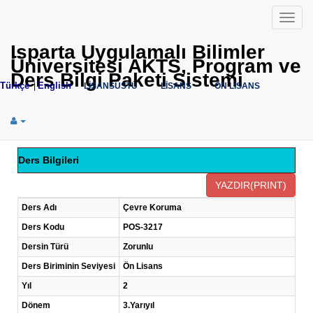
Menü
Isparta Uygulamalı Bilimler
Üniversitesi AKTS, Program ve
Ders Bilgi Paketi Sistemi
Türkçe
English
|
LİSANSÜSTÜ
LİSANS
ÖN LİSANS
Ders Bilgileri
Ders Adı
Çevre Koruma
Ders Kodu
POS-3217
Dersin Türü
Zorunlu
Ders Biriminin Seviyesi
Ön Lisans
Yıl
2
Dönem
3.Yarıyıl