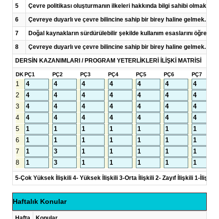
5
Çevre politikası oluşturmanın ilkeleri hakkında bilgi sahibi olmak,
6
Çevreye duyarlı ve çevre bilincine sahip bir birey haline gelmek.
7
Doğal kaynakların sürdürülebilir şekilde kullanım esaslarını öğrenme
8
Çevreye duyarlı ve çevre bilincine sahip bir birey haline gelmek.
DERSİN KAZANIMLARI / PROGRAM YETERLİKLERİ İLİŞKİ MATRİSİ
DK
PÇ1
PÇ2
PÇ3
PÇ4
PÇ5
PÇ6
PÇ7
1
2
3
4
5
6
7
8
5-Çok Yüksek İlişkili 4- Yüksek İlişkili 3-Orta İlişkili 2- Zayıf İlişkili 1-İlişkisi
Haftalık Konular
Hafta
Konular