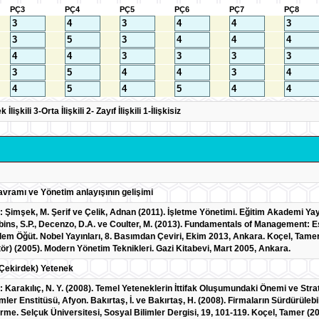
PÇ3
PÇ4
PÇ5
PÇ6
PÇ7
PÇ8
lişkili 3-Orta İlişkili 2- Zayıf İlişkili 1-İlişkisiz
vramı ve Yönetim anlayışının gelişimi
: Şimşek, M. Şerif ve Çelik, Adnan (2011). İşletme Yönetimi. Eğitim Akademi Yay
bins, S.P., Decenzo, D.A. ve Coulter, M. (2013). Fundamentals of Management: Es
em Öğüt. Nobel Yayınları, 8. Basımdan Çeviri, Ekim 2013, Ankara. Koçel, Tamer (2
tör) (2005). Modern Yönetim Teknikleri. Gazi Kitabevi, Mart 2005, Ankara.
Çekirdek) Yetenek
: Karakılıç, N. Y. (2008). Temel Yeteneklerin İttifak Oluşumundaki Önemi ve Stra
imler Enstitüsü, Afyon. Bakırtaş, İ. ve Bakırtaş, H. (2008). Firmaların Sürdürül
me. Selçuk Üniversitesi, Sosyal Bilimler Dergisi, 19, 101-119. Koçel, Tamer (2013