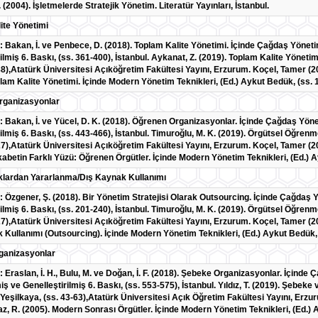
. (2004). İşletmelerde Stratejik Yönetim. Literatür Yayınları, İstanbul.
ite Yönetimi
: Bakan, İ. ve Penbece, D. (2018). Toplam Kalite Yönetimi. İçinde Çağdaş Yönetim
ilmiş 6. Baskı, (ss. 361-400), İstanbul. Aykanat, Z. (2019). Toplam Kalite Yöneti
8),Atatürk Üniversitesi Açıköğretim Fakültesi Yayını, Erzurum. Koçel, Tamer (2013
lam Kalite Yönetimi. İçinde Modern Yönetim Teknikleri, (Ed.) Aykut Bedük, (ss. 1
rganizasyonlar
: Bakan, İ. ve Yücel, D. K. (2018). Öğrenen Organizasyonlar. İçinde Çağdaş Yönet
ilmiş 6. Baskı, (ss. 443-466), İstanbul. Timuroğlu, M. K. (2019). Örgütsel Öğren
7),Atatürk Üniversitesi Açıköğretim Fakültesi Yayını, Erzurum. Koçel, Tamer (2013
kabetin Farklı Yüzü: Öğrenen Örgütler. İçinde Modern Yönetim Teknikleri, (Ed.) A
lardan Yararlanma/Dış Kaynak Kullanımı
: Özgener, Ş. (2018). Bir Yönetim Stratejisi Olarak Outsourcing. İçinde Çağdaş Y
ilmiş 6. Baskı, (ss. 201-240), İstanbul. Timuroğlu, M. K. (2019). Örgütsel Öğren
7),Atatürk Üniversitesi Açıköğretim Fakültesi Yayını, Erzurum. Koçel, Tamer (2013)
 Kullanımı (Outsourcing). İçinde Modern Yönetim Teknikleri, (Ed.) Aykut Bedük, 
ganizasyonlar
: Eraslan, İ. H., Bulu, M. ve Doğan, İ. F. (2018). Şebeke Organizasyonlar. İçinde
iş ve Genelleştirilmiş 6. Baskı, (ss. 553-575), İstanbul. Yıldız, T. (2019). Şebek
şilkaya, (ss. 43-63),Atatürk Üniversitesi Açık Öğretim Fakültesi Yayını, Erzurum
raz, R. (2005). Modern Sonrası Örgütler. İçinde Modern Yönetim Teknikleri, (Ed.)