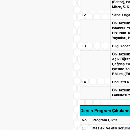
(Editör), İ
Mirze, S. K
12
Sanal Orga
Ön Hazırlık
İstanbul. Y
Erzurum. Ko
Yayınları, İ
13
Bilgi Yöne
Ön Hazırlık
Açık Öğreti
Çağdaş Yön
İşletme Yön
Bölüm, (Ed.
14
Endüstri 4.
Ön Hazırlık
Fakültesi Y
Dersin Program Çıktıların
No
Program Çıktısı
1
Mesleki ve etik soruml