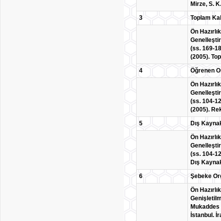
Mirze, S. K
3
Toplam Kal
Ön Hazırlık
Genelleştir
(ss. 169-18
(2005). Top
4
Öğrenen O
Ön Hazırlık
Genelleştir
(ss. 104-12
(2005). Re
5
Dış Kaynak
Ön Hazırlık
Genelleştir
(ss. 104-12
Dış Kaynak
6
Şebeke Or
Ön Hazırlık
Genişletilm
Mukaddes Ye
İstanbul. İ