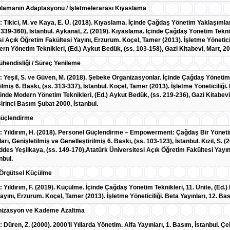
ulamanın Adaptasyonu / İşletmelerarası Kıyaslama
: Tikici, M. ve Kaya, E. Ü. (2018). Kıyaslama. İçinde Çağdaş Yönetim Yaklaşımları
 339-360), İstanbul. Aykanat, Z. (2019). Kıyaslama. İçinde Çağdaş Yönetim Teknik
i Açık Öğretim Fakültesi Yayını, Erzurum. Koçel, Tamer (2013). İşletme Yöneticil
ern Yönetim Teknikleri, (Ed.) Aykut Bedük, (ss. 103-158), Gazi Kitabevi, Mart, 2
hendisliği / Süreç Yenileme
: Yeşil, S. ve Güven, M. (2018). Şebeke Organizasyonlar. İçinde Çağdaş Yönetim Y
ilmiş 6. Baskı, (ss. 313-337), İstanbul. Koçel, Tamer (2013). İşletme Yöneticiliği.
çinde Modern Yönetim Teknikleri, (Ed.) Aykut Bedük, (ss. 219-236), Gazi Kitabevi,
Birinci Basım Şubat 2000, İstanbul.
Güçlendirme
k: Yıldırım, H. (2018). Personel Güçlendirme – Empowerment: Çağdaş Bir Yöneti
arı, Genişletilmiş ve Genelleştirilmiş 6. Baskı, (ss. 103-123), İstanbul. Kızıl, S
des Yeşilkaya, (ss. 149-170),Atatürk Üniversitesi Açık Öğretim Fakültesi Yayını,
nbul.
 Örgütsel Küçülme
: Yıldırım, F. (2019). Küçülme. İçinde Çağdaş Yönetim Teknikleri, 11. Ünite, (Ed
ayını, Erzurum. Koçel, Tamer (2013). İşletme Yöneticiliği. Beta Yayınları, 12. Bask
anizasyon ve Kademe Azaltma
: Düren, Z. (2000). 2000’li Yıllarda Yönetim. Alfa Yayınları, 1. Basım, İstanbul. 