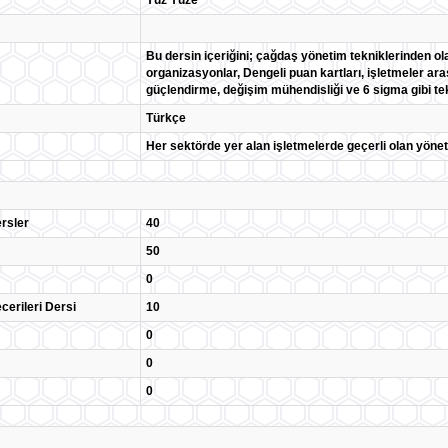
Yüz Yüze
Bu dersin içeriğini; çağdaş yönetim tekniklerinden ol
organizasyonlar, Dengeli puan kartları, işletmeler ar
güçlendirme, değişim mühendisliği ve 6 sigma gibi tek
Türkçe
Her sektörde yer alan işletmelerde geçerli olan yönet
rsler
40
50
0
cerileri Dersi
10
0
0
0