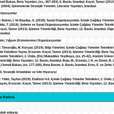
smail Bakan, Beta Yayınları, (ss,. 467-493), 6. Baskı, İstanbul. Koçel, Tamer (2013)
. (2004). İşletmelerde Stratejik Yönetim. Literatür Yayınları, İstanbul.
nizasyonlar
: Bakan, İ. Ve Baydaş, A. (2018). Sanal Organizasyonlar. İçinde Çağdaş Yönetim Y
ıldız, T. (2019). Şebeke ve Sanal Organizasyonlar. İçinde Çağdaş Yönetim Teknikl
çel, Tamer (2013). İşletme Yöneticiliği. Beta Yayınları, 12. Baskı, İstanbul. Ülgen
stanbul.
timi, Yığışım (Kümelenme) Organizasyonlar
: Timuroğlu, M. Kürşad. (2019). Bilgi Yönetimi. İçinde Çağdaş Yönetim Teknikleri
m Fakültesi Yayını, Erzurum. Koçel, Tamer (2013). İşletme Yöneticiliği. Beta Yayı
etim Teknikleri, 2. Ünite, (Ed.) Mukaddes Yeşilkaya, (ss. 25-42), Atatürk Üniver
eticiliği. Beta Yayınları, 12. Baskı, İstanbul. Bulu, M., Eraslan, İ. H. ve Demir
) İsmail Bakan, (ss. 177-200), Beta Basım, 6. Baskı, İstanbul. Eren, E. ve Zehir
0, Stratejik Ortaklıklar ve Sıfır Hiyerarşi
: Yıldız, Tayfun (2019). Endüstri 4.0. İçinde Çağdaş Yönetim Teknikleri, 2. Ünite
ayını, Erzurum. Koçel, Tamer (2013). İşletme Yöneticiliği. Beta Yayınları, 12. Bask
a Katkısı
uluk anlayışı