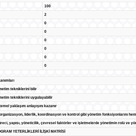
100
2
0
0
0
0
0
0
anımları
tim tekniklerini bilir
etim tekniklerini uygulayabilir
temel yaklaşım anlayışını kazanır
organizasyon, liderlik, koordinasyon ve kontrol gibi yönetim fonksiyonlarını he
eci, yapısı, yöneticilik, çevresel faktörler ve işletmelerde yönetimin rolü ve yöne
GRAM YETERLİKLERİ İLİŞKİ MATRİSİ