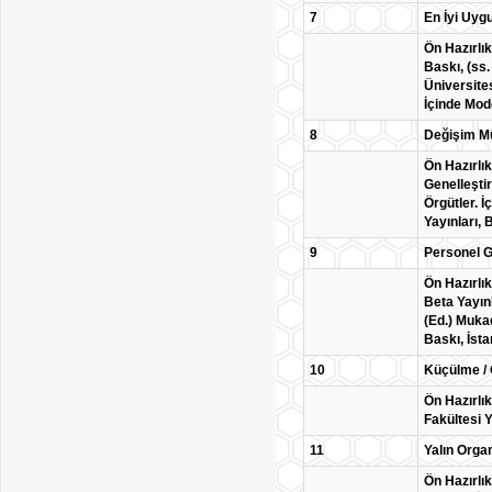
7
En İyi Uyg
Ön Hazırlık
Baskı, (ss.
Üniversites
İçinde Mod
8
Değişim Mü
Ön Hazırlık
Genelleştir
Örgütler. İ
Yayınları, 
9
Personel 
Ön Hazırlı
Beta Yayınl
(Ed.) Mukad
Baskı, İsta
10
Küçülme /
Ön Hazırlık
Fakültesi Y
11
Yalın Org
Ön Hazırlık