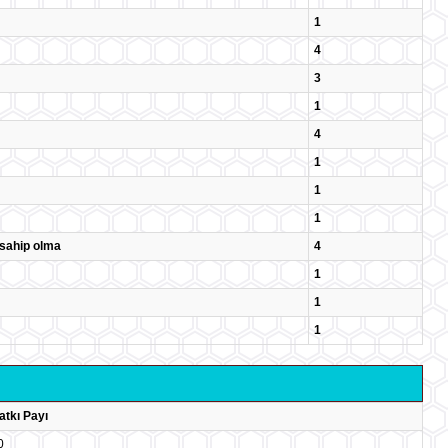
1
4
3
1
4
1
1
1
e sahip olma
4
1
1
1
atkı Payı
0