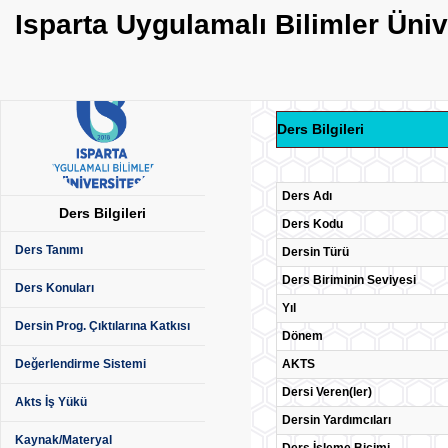
Isparta Uygulamalı Bilimler Üni
Ders Bilgileri
Ders Adı
Ders Bilgileri
Ders Kodu
Ders Tanımı
Dersin Türü
Ders Biriminin Seviyesi
Ders Konuları
Yıl
Dersin Prog. Çıktılarına Katkısı
Dönem
AKTS
Değerlendirme Sistemi
Dersi Veren(ler)
Akts İş Yükü
Dersin Yardımcıları
Kaynak/Materyal