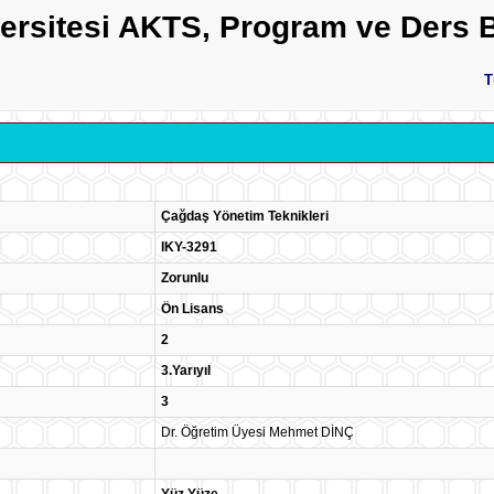
versitesi AKTS, Program ve Ders B
T
Çağdaş Yönetim Teknikleri
IKY-3291
Zorunlu
Ön Lisans
2
3.Yarıyıl
3
Dr. Öğretim Üyesi Mehmet DİNÇ