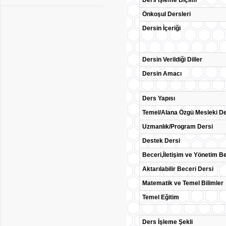
Ders İşleme Biçimi
Önkoşul Dersleri
Dersin İçeriği
Dersin Verildiği Diller
Dersin Amacı
Ders Yapısı
Temel/Alana Özgü Mesleki De
Uzmanlık/Program Dersi
Destek Dersi
Beceri,İletişim ve Yönetim Be
Aktarılabilir Beceri Dersi
Matematik ve Temel Bilimler
Temel Eğitim
Ders İşleme Şekli