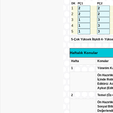
DK
PÇ1
PÇ2
1
2
3
4
5
5-Çok Yüksek İlişkili 4- Yüksek İ
Haftalık Konular
Hafta
Konular
1
Yönetim Ka
Ön Hazırlık
İçinde Rob
Editörü: Ad
Aykut (Edi
2
Temel (Öz-
Ön Hazırlık
Sosyal Bil
Değerlendir