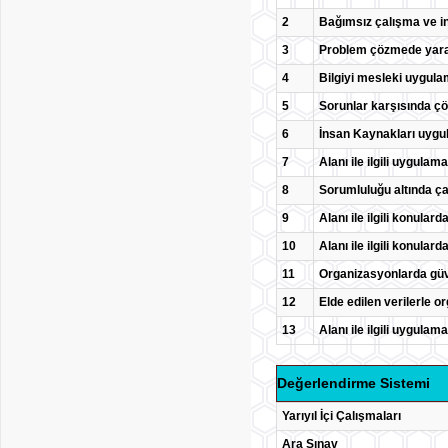
2
Bağımsız çalışma ve in
3
Problem çözmede yarat
4
Bilgiyi mesleki uygul
5
Sorunlar karşısında ç
6
İnsan Kaynakları uygul
7
Alanı ile ilgili uygula
8
Sorumluluğu altında ça
9
Alanı ile ilgili konular
10
Alanı ile ilgili konular
11
Organizasyonlarda güve
12
Elde edilen verilerle or
13
Alanı ile ilgili uygula
Değerlendirme Sistemi
Yarıyıl İçi Çalışmaları
Ara Sınav