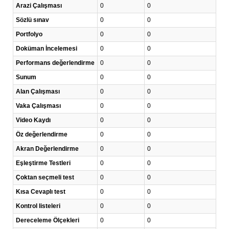
Arazi Çalışması
0
0
Sözlü sınav
0
0
Portfolyo
0
0
Doküman İncelemesi
0
0
Performans değerlendirme
0
0
Sunum
0
0
Alan Çalışması
0
0
Vaka Çalışması
0
0
Video Kaydı
0
0
Öz değerlendirme
0
0
Akran Değerlendirme
0
0
Eşleştirme Testleri
0
0
Çoktan seçmeli test
0
0
Kısa Cevaplı test
0
0
Kontrol listeleri
0
0
Dereceleme Ölçekleri
0
0