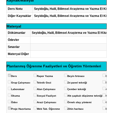
Kaynak/Mateyal
Ders Notu
Seyidoğlu, Halil, Bilimsel Araştırma ve Yazma El Kitabı
Diğer Kaynaklar
Seyidoğlu, Halil, Bilimsel Araştırma ve Yazma El Kitabı
Materyal
Dökümanlar
Seyidoğlu, Halil, Bilimsel Araştırma ve Yazma El Kitabı, 
Ödevler
Sınavlar
Materyal Diğer
Planlanmış Öğrenme Faaliyetleri ve Öğretim Yöntemleri
Ders
Rapor Yazma
Beyin fırtınası
Deney
Grup Çalışması
Teknik Gezi
Zıt panel tekniği
İstas
Laboratuar
Alan Çalışması
Çember tekniği
Akvar
Okuma
Sosyal Faaliyet
Altı şapkalı düşünme tekniği
Konuş
Ödev
Arazi Çalışması
Örnek olay yöntemi
Görüş
Proje Hazırlama
Web Tab. Öğrenme
Zihin haritası
Balık 