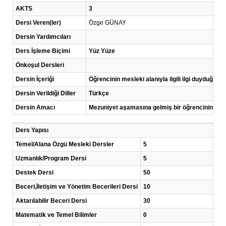
AKTS
3
Dersi Veren(ler)
Özge GÜNAY
Dersin Yardımcıları
Ders İşleme Biçimi
Yüz Yüze
Önkoşul Dersleri
Dersin İçeriği
Öğrencinin mesleki alanıyla ilgili ilgi duyduğu 
Dersin Verildiği Diller
Türkçe
Dersin Amacı
Mezuniyet aşamasına gelmiş bir öğrencinin merak
Ders Yapısı
Temel/Alana Özgü Mesleki Dersler
5
Uzmanlık/Program Dersi
5
Destek Dersi
50
Beceri,İletişim ve Yönetim Becerileri Dersi
10
Aktarılabilir Beceri Dersi
30
Matematik ve Temel Bilimler
0