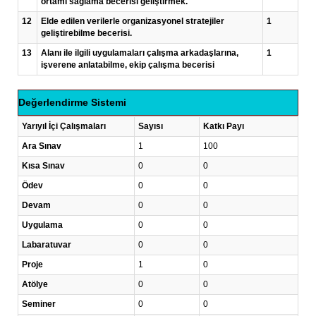
ortamı sağlama becerisi geliştirmek.
12
Elde edilen verilerle organizasyonel stratejiler
1
geliştirebilme becerisi.
13
Alanı ile ilgili uygulamaları çalışma arkadaşlarına,
1
işverene anlatabilme, ekip çalışma becerisi
Değerlendirme Sistemi
Yarıyıl İçi Çalışmaları
Sayısı
Katkı Payı
Ara Sınav
1
100
Kısa Sınav
0
0
Ödev
0
0
Devam
0
0
Uygulama
0
0
Labaratuvar
0
0
Proje
1
0
Atölye
0
0
Seminer
0
0