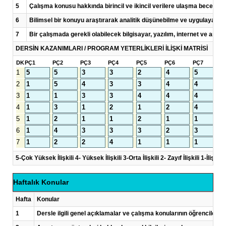
5
Çalışma konusu hakkında birincil ve ikincil verilere ulaşma becerile
6
Bilimsel bir konuyu araştırarak analitik düşünebilme ve uygulayabi
7
Bir çalışmada gerekli olabilecek bilgisayar, yazılım, internet ve an
DERSİN KAZANIMLARI / PROGRAM YETERLİKLERİ İLİŞKİ MATRİSİ
DK
PÇ1
PÇ2
PÇ3
PÇ4
PÇ5
PÇ6
PÇ7
P
1
2
3
4
5
6
7
5-Çok Yüksek İlişkili 4- Yüksek İlişkili 3-Orta İlişkili 2- Zayıf İlişkili 1-İlişkisi
Haftalık Konular
Hafta
Konular
1
Dersle ilgili genel açıklamalar ve çalışma konularının öğrencilere 