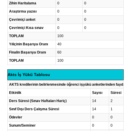
Zihin Haritalama
0
0
Araştırma yazısı
0
0
Çevrimiçi anket
0
0
Çevrimiçi Kısa sınav
0
0
TOPLAM
100
Yıliçinin Başarıya Oranı
40
Finalin Başarıya Oranı
60
TOPLAM
100
Akts İş Yükü Tablosu
AKTS kredilerinin belirlenmesinde öğrenci işyükü anketlerinden faydalanı
Etkinlik
Sayısı
Süresi
Ders Süresi (Sınav Haftaları Hariç)
14
2
Sınıf Dışı Ders Çalışma Süresi
14
1
Ödevler
0
0
Sunum/Seminer
0
0