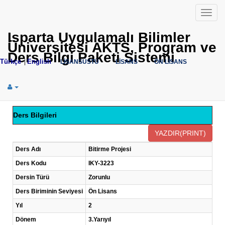
Menü
Isparta Uygulamalı Bilimler
Üniversitesi AKTS, Program ve
Ders Bilgi Paketi Sistemi
Türkçe
English
|
LİSANSÜSTÜ
LİSANS
ÖN LİSANS
Ders Bilgileri
Ders Adı
Bitirme Projesi
Ders Kodu
IKY-3223
Dersin Türü
Zorunlu
Ders Biriminin Seviyesi
Ön Lisans
Yıl
2
Dönem
3.Yarıyıl