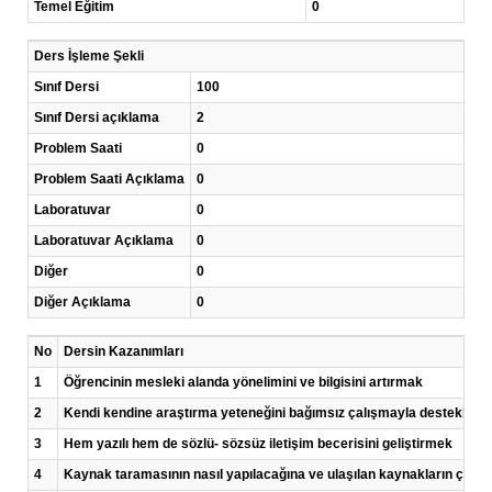
Temel Eğitim
0
Ders İşleme Şekli
Sınıf Dersi
100
Sınıf Dersi açıklama
2
Problem Saati
0
Problem Saati Açıklama
0
Laboratuvar
0
Laboratuvar Açıklama
0
Diğer
0
Diğer Açıklama
0
No
Dersin Kazanımları
1
Öğrencinin mesleki alanda yönelimini ve bilgisini artırmak
2
Kendi kendine araştırma yeteneğini bağımsız çalışmayla desteklem
3
Hem yazılı hem de sözlü- sözsüz iletişim becerisini geliştirmek
4
Kaynak taramasının nasıl yapılacağına ve ulaşılan kaynakların çalış