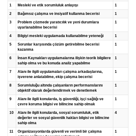
1
Mesleki ve etik sorumluluk anlayışı
1
2
Bağımsız çalışma ve insiyatif kullanma becerisi
1
3
Problem çözmede yaratıcılık ve yeni durumlara
1
uyarlanabilme becerisi
4
Bilgiyi mesleki uygulamada kullanabilme yeteneği
1
5
Sorunlar karşısında çözüm getirebilme becerisi
1
kazanma
6
İnsan Kaynakları uygulamalarına ilişkin teorik bilgilere
1
sahip olma ve bu konuda analiz yapabilme
7
Alanı ile ilgili uygulamaları çalışma arkadaşlarına,
1
işverene anlatabilme, ekip çalışma becerisi
8
Sorumluluğu altında çalışanların performanslarını
1
objektif olarak değerlendirmek ve denetlemek
9
Alanı ile ilgili konularda, iş güvenliği, işçi sağlığı ve
1
çevre koruma bilgisi ve bilincine sahip olmak
10
Alanı ile ilgili konularda, sosyal sorumluluk, etik
4
değerler ve sosyal güvenlik hakları bilgisi ve bilincine
sahip olma
11
Organizasyonlarda güvenli ve verimli bir çalışma
1