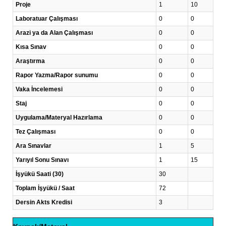
Proje
1
10
Laboratuar Çalışması
0
0
Arazi ya da Alan Çalışması
0
0
Kısa Sınav
0
0
Araştırma
0
0
Rapor Yazma/Rapor sunumu
0
0
Vaka İncelemesi
0
0
Staj
0
0
Uygulama/Materyal Hazırlama
0
0
Tez Çalışması
0
0
Ara Sınavlar
1
5
Yarıyıl Sonu Sınavı
1
15
İşyükü Saati (30)
30
Toplam İşyükü / Saat
72
Dersin Akts Kredisi
3