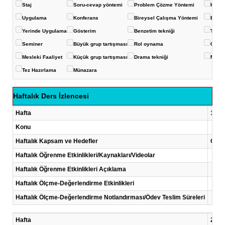
Staj
Soru-cevap yöntemi
Problem Çözme Yöntemi
Kavra
Uygulama
Konferans
Bireysel Çalışma Yöntemi
Eğits
Yerinde Uygulama
Gösterim
Benzetim tekniği
Ters-
Seminer
Büyük grup tartışması
Rol oynama
Çoklu
Mesleki Faaliyet
Küçük grup tartışması
Drama tekniği
Mikro
Tez Hazırlama
Münazara
Haftalık Ders İzlencesi
Hafta
1 .Ha
Konu
Haftalık Kapsam ve Hedefler
Çalı
Haftalık Öğrenme Etkinlikleri/Kaynakları/Videolar
Haftalık Öğrenme Etkinlikleri Açıklama
Haftalık Ölçme-Değerlendirme Etkinlikleri
Haftalık Ölçme-Değerlendirme Notlandırması/Ödev Teslim Süreleri
Hafta
2 .Ha