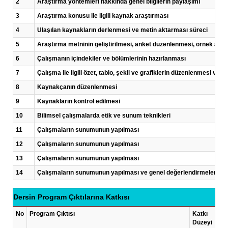
2
Araştırma yöntemleri hakkında genel bilgilerin paylaşımı
3
Araştırma konusu ile ilgili kaynak araştırması
4
Ulaşılan kaynakların derlenmesi ve metin aktarması süreci
5
Araştırma metninin geliştirilmesi, anket düzenlenmesi, örnek anke
6
Çalışmanın içindekiler ve bölümlerinin hazırlanması
7
Çalışma ile ilgili özet, tablo, şekil ve grafiklerin düzenlenmesi ve g
8
Kaynakçanın düzenlenmesi
9
Kaynakların kontrol edilmesi
10
Bilimsel çalışmalarda etik ve sunum teknikleri
11
Çalışmaların sunumunun yapılması
12
Çalışmaların sunumunun yapılması
13
Çalışmaların sunumunun yapılması
14
Çalışmaların sunumunun yapılması ve genel değerlendirmeler
Dersin Program Çıktılarına Katkısı
No
Program Çıktısı
Katkı
Düzeyi