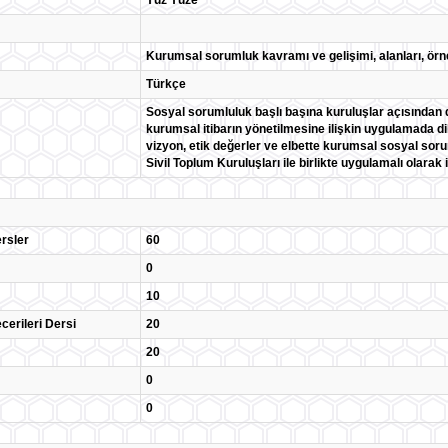
Yüz Yüze
Kurumsal sorumluk kavramı ve gelişimi, alanları, örn
Türkçe
Sosyal sorumluluk başlı başına kuruluşlar açısından d
kurumsal itibarın yönetilmesine ilişkin uygulamada d
vizyon, etik değerler ve elbette kurumsal sosyal so
Sivil Toplum Kuruluşları ile birlikte uygulamalı olarak
rsler
60
0
10
cerileri Dersi
20
20
0
0