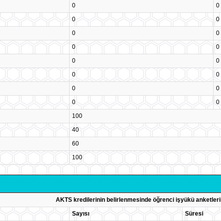
0
0
0
0
0
0
0
0
0
0
0
0
0
0
0
0
100
40
60
100
AKTS kredilerinin belirlenmesinde öğrenci işyükü anketleri
Sayısı
Süresi