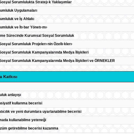
osyal Sorumlulukta Stratejı·k Yaklaşımlar
umluluk Uygulamaları
umluluk ve İş Ahlakı
umluluk ve İtı·bar Yönetı·mı·
şme Sürecinde Kurumsal Sosyal Sorumluluk
osyal Sorumluluk Projelerı·nin Özellı·klerı·
osyal Sorumluluk Kampanyalarında Medya İlişkileri
Sosyal Sorumluluk Kampanyalarında Medya İlişkileri ve ÖRNEKLER
a Katkısı
uluk anlayışı
siyatif kullanma becerisi
ıcılık ve yeni durumlara uyarlanabilme becerisi
amada kullanabilme yeteneği
özüm getirebilme becerisi kazanma