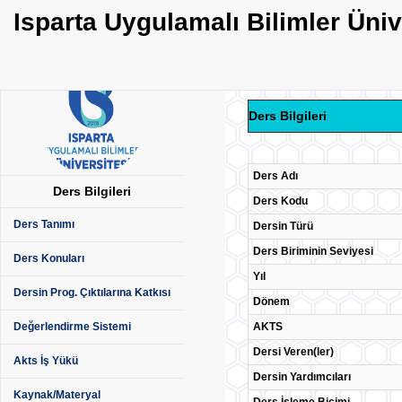
Isparta Uygulamalı Bilimler Üni
Ders Bilgileri
Ders Adı
Ders Bilgileri
Ders Kodu
Ders Tanımı
Dersin Türü
Ders Biriminin Seviyesi
Ders Konuları
Yıl
Dersin Prog. Çıktılarına Katkısı
Dönem
AKTS
Değerlendirme Sistemi
Dersi Veren(ler)
Akts İş Yükü
Dersin Yardımcıları
Kaynak/Materyal