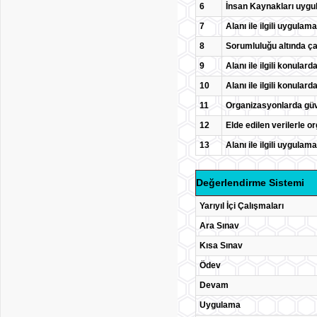
6
İnsan Kaynakları uygul
7
Alanı ile ilgili uygula
8
Sorumluluğu altında ça
9
Alanı ile ilgili konular
10
Alanı ile ilgili konular
11
Organizasyonlarda güve
12
Elde edilen verilerle or
13
Alanı ile ilgili uygula
Değerlendirme Sistemi
Yarıyıl İçi Çalışmaları
Ara Sınav
Kısa Sınav
Ödev
Devam
Uygulama