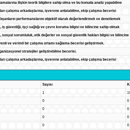
amalarına ilişkin teorik bilgilere sahip olma ve bu konuda analiz yapabilme
maları çalışma arkadaşlarına, işverene anlatabilme, ekip çalışma becerisi
lışanların performanslarını objektif olarak değerlendirmek ve denetlemek
da, iş güvenliği, işçi sağlığı ve çevre koruma bilgisi ve bilincine sahip olmak
da, sosyal sorumluluk, etik değerler ve sosyal güvenlik hakları bilgisi ve bilincin
nli ve verimli bir çalışma ortamı sağlama becerisi geliştirmek.
ganizasyonel stratejiler geliştirebilme becerisi.
maları çalışma arkadaşlarına, işverene anlatabilme, ekip çalışma becerisi
Sayısı
K
1
1
0
0
0
0
0
0
0
0