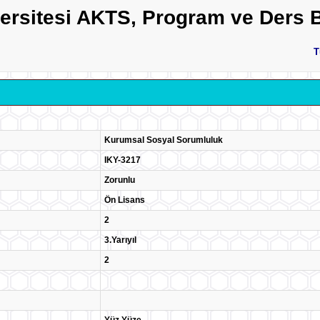
versitesi AKTS, Program ve Ders B
T
Kurumsal Sosyal Sorumluluk
IKY-3217
Zorunlu
Ön Lisans
2
3.Yarıyıl
2