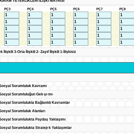
GRAM YETERLİKLERİ İLİŞKİ MATRİSİ
PÇ3
PÇ4
PÇ5
PÇ6
PÇ7
PÇ8
lişkili 3-Orta İlişkili 2- Zayıf İlişkili 1-İlişkisiz
Sosyal Sorumluluk Kavramı
osyal Sorumluluğun Gelı·şı·mı·
osyal Sorumlulukla Bağlantılı Kavramlar
osyal Sorumluluk Alanları
Sosyal Sorumlulukta Paydaş Yaklaşımı
osyal Sorumlulukta Stratejı·k Yaklaşımlar