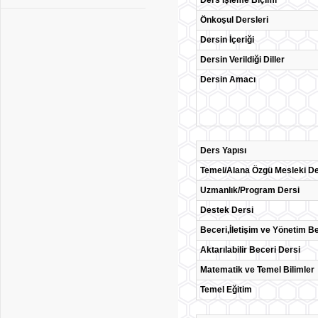
Ders İşleme Biçimi
Önkoşul Dersleri
Dersin İçeriği
Dersin Verildiği Diller
Dersin Amacı
Ders Yapısı
Temel/Alana Özgü Mesleki De
Uzmanlık/Program Dersi
Destek Dersi
Beceri,İletişim ve Yönetim Be
Aktarılabilir Beceri Dersi
Matematik ve Temel Bilimler
Temel Eğitim