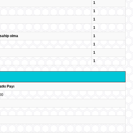
1
1
1
1
e sahip olma
1
1
1
1
atkı Payı
00