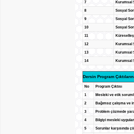
7
Kurumsal S
8
Sosyal Sor
9
Sosyal Sor
10
Sosyal Sor
11
Küreselle
12
Kurumsal S
13
Kurumsal S
14
Kurumsal 
Dersin Program Çıktıların
No
Program Çıktısı
1
Mesleki ve etik soruml
2
Bağımsız çalışma ve in
3
Problem çözmede yarat
4
Bilgiyi mesleki uygul
5
Sorunlar karşısında ç