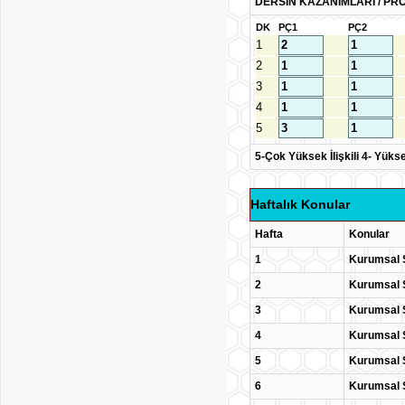
DERSİN KAZANIMLARI / PRO
DK
PÇ1
PÇ2
1
2
3
4
5
5-Çok Yüksek İlişkili 4- Yüksek İ
Haftalık Konular
Hafta
Konular
1
Kurumsal 
2
Kurumsal S
3
Kurumsal S
4
Kurumsal S
5
Kurumsal 
6
Kurumsal S