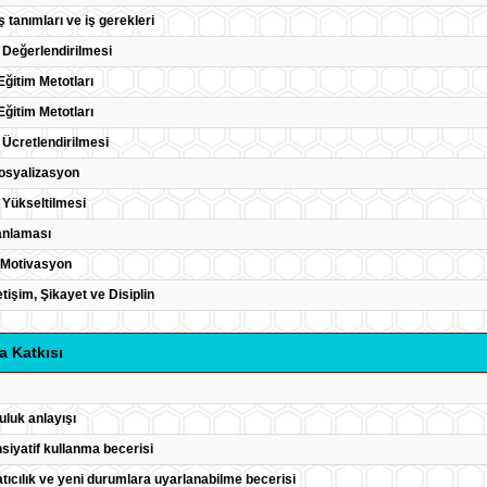
iş tanımları ve iş gerekleri
 Değerlendirilmesi
Eğitim Metotları
Eğitim Metotları
 Ücretlendirilmesi
osyalizasyon
 Yükseltilmesi
anlaması
e Motivasyon
etişim, Şikayet ve Disiplin
a Katkısı
uluk anlayışı
siyatif kullanma becerisi
ıcılık ve yeni durumlara uyarlanabilme becerisi