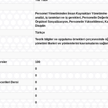
Yüz Yüze
Personel Yönetiminden İnsan Kaynakları Yönetimine G
analizi, iş tanımları ve iş gerekleri, Personelin Değer
Örgütsel Sosyalizasyon, Personelin Yükseltilmesi, Kar
Disiplin
Türkçe
Teorik bilgiler ve uygulama örnekleri çerçevesinde ö
yönetimi ilkeleri ve yöntemlerini kavramalarını sağl
rsler
100
0
0
cerileri Dersi
0
0
0
0