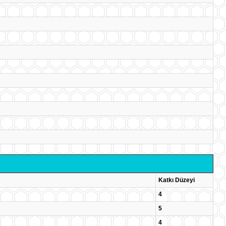
Katkı Düzeyi
4
5
4