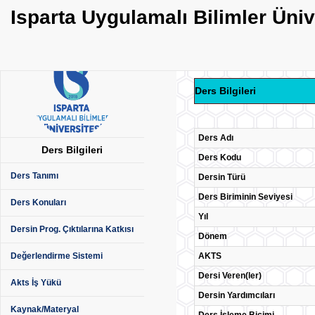
Isparta Uygulamalı Bilimler Üni
Ders Bilgileri
Ders Adı
Ders Bilgileri
Ders Kodu
Ders Tanımı
Dersin Türü
Ders Biriminin Seviyesi
Ders Konuları
Yıl
Dersin Prog. Çıktılarına Katkısı
Dönem
AKTS
Değerlendirme Sistemi
Dersi Veren(ler)
Akts İş Yükü
Dersin Yardımcıları
Kaynak/Materyal