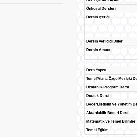
Ders İşleme Biçimi
Önkoşul Dersleri
Dersin İçeriği
Dersin Verildiği Diller
Dersin Amacı
Ders Yapısı
Temel/Alana Özgü Mesleki De
Uzmanlık/Program Dersi
Destek Dersi
Beceri,İletişim ve Yönetim Be
Aktarılabilir Beceri Dersi
Matematik ve Temel Bilimler
Temel Eğitim