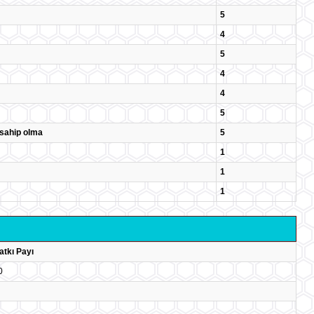
5
4
5
4
4
5
e sahip olma
5
1
1
1
atkı Payı
0