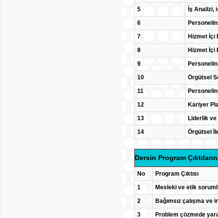
5
İş Analizi, 
6
Personelin
7
Hizmet İçi 
8
Hizmet İçi 
9
Personelin
10
Örgütsel S
11
Personelin
12
Kariyer Pl
13
Liderlik v
14
Örgütsel İl
Dersin Program Çıktıların
No
Program Çıktısı
1
Mesleki ve etik soruml
2
Bağımsız çalışma ve in
3
Problem çözmede yarat