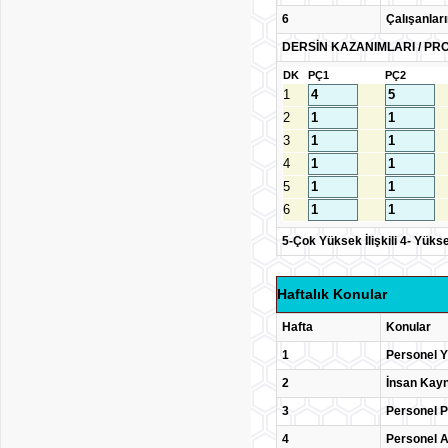
6
Çalışanlar
DERSİN KAZANIMLARI / PRO
DK
PÇ1
PÇ2
1
2
3
4
5
6
5-Çok Yüksek İlişkili 4- Yüksek İ
Haftalık Konular
Hafta
Konular
1
Personel Y
2
İnsan Kayna
3
Personel P
4
Personel A