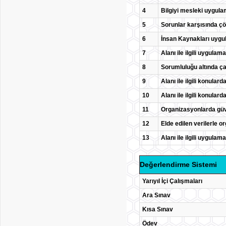
4
Bilgiyi mesleki uygul
5
Sorunlar karşısında ç
6
İnsan Kaynakları uygul
7
Alanı ile ilgili uygula
8
Sorumluluğu altında ça
9
Alanı ile ilgili konular
10
Alanı ile ilgili konular
11
Organizasyonlarda güve
12
Elde edilen verilerle or
13
Alanı ile ilgili uygula
Değerlendirme Sistemi
Yarıyıl İçi Çalışmaları
Ara Sınav
Kısa Sınav
Ödev