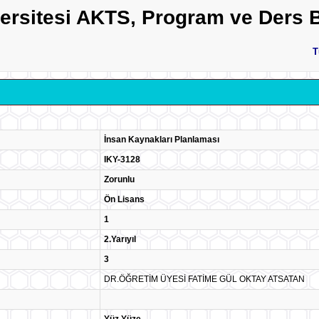
versitesi AKTS, Program ve Ders B
T
İnsan Kaynakları Planlaması
IKY-3128
Zorunlu
Ön Lisans
1
2.Yarıyıl
3
DR.ÖĞRETİM ÜYESİ FATİME GÜL OKTAY ATSATAN