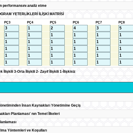
ın performansını analiz etme
GRAM YETERLİKLERİ İLİŞKİ MATRİSİ
PÇ3
PÇ4
PÇ5
PÇ6
PÇ7
PÇ8
lişkili 3-Orta İlişkili 2- Zayıf İlişkili 1-İlişkisiz
önetiminden İnsan Kaynakları Yönetimine Geçiş
kları Planlaması' nın Temel İlkeleri
lanlaması
lma Yöntemleri ve Koşulları