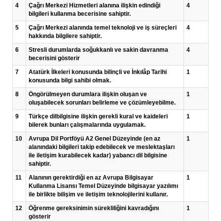
4
Çağrı Merkezi Hizmetleri alanına ilişkin edindiği
4
bilgileri kullanma becerisine sahiptir.
5
Çağrı Merkezi alanında temel teknoloji ve iş süreçleri
4
hakkında bilgilere sahiptir.
6
Stresli durumlarda soğukkanlı ve sakin davranma
4
becerisini gösterir
7
Atatürk İlkeleri konusunda bilinçli ve İnkılâp Tarihi
1
konusunda bilgi sahibi olmak.
8
Öngörülmeyen durumlara ilişkin oluşan ve
1
oluşabilecek sorunları belirleme ve çözümleyebilme.
9
Türkçe dilbilgisine ilişkin gerekli kural ve kaideleri
1
bilerek bunları çalışmalarında uygulamak.
10
Avrupa Dil Portföyü A2 Genel Düzeyinde (en az
1
alanındaki bilgileri takip edebilecek ve meslektaşları
ile iletişim kurabilecek kadar) yabancı dil bilgisine
sahiptir.
11
Alanının gerektirdiği en az Avrupa Bilgisayar
1
Kullanma Lisansı Temel Düzeyinde bilgisayar yazılımı
ile birlikte bilişim ve iletişim teknolojilerini kullanır.
12
Öğrenme gereksinimin sürekliliğini kavradığını
1
gösterir