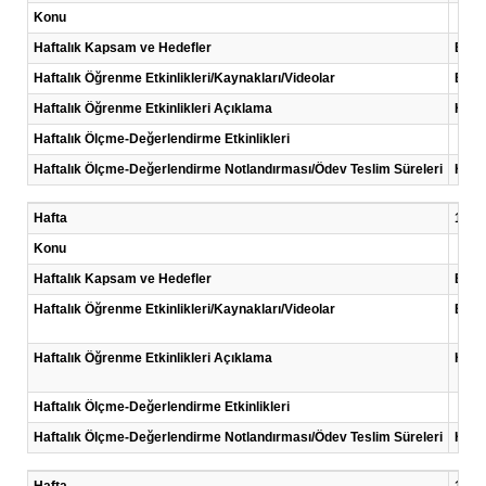
Konu
Haftalık Kapsam ve Hedefler
Bilin
Haftalık Öğrenme Etkinlikleri/Kaynakları/Videolar
Eğiti
Haftalık Öğrenme Etkinlikleri Açıklama
Her h
Haftalık Ölçme-Değerlendirme Etkinlikleri
Haftalık Ölçme-Değerlendirme Notlandırması/Ödev Teslim Süreleri
Her 
Hafta
13 .H
Konu
Haftalık Kapsam ve Hedefler
Bilgi
Haftalık Öğrenme Etkinlikleri/Kaynakları/Videolar
Eğiti
Haftalık Öğrenme Etkinlikleri Açıklama
Her h
Haftalık Ölçme-Değerlendirme Etkinlikleri
Haftalık Ölçme-Değerlendirme Notlandırması/Ödev Teslim Süreleri
Her 