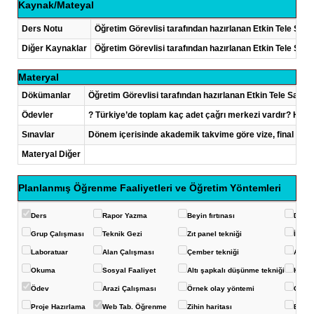
Kaynak/Mateyal
Ders Notu
Öğretim Görevlisi tarafından hazırlanan Etkin Tele Sat
Diğer Kaynaklar
Öğretim Görevlisi tarafından hazırlanan Etkin Tele Sat
Materyal
Dökümanlar
Öğretim Görevlisi tarafından hazırlanan Etkin Tele Satı
Ödevler
? Türkiye’de toplam kaç adet çağrı merkezi vardır? Her bir
Sınavlar
Dönem içerisinde akademik takvime göre vize, final ve b
Materyal Diğer
Planlanmış Öğrenme Faaliyetleri ve Öğretim Yöntemleri
Ders
Rapor Yazma
Beyin fırtınası
Deney
Grup Çalışması
Teknik Gezi
Zıt panel tekniği
İstas
Laboratuar
Alan Çalışması
Çember tekniği
Akvar
Okuma
Sosyal Faaliyet
Altı şapkalı düşünme tekniği
Konuş
Ödev
Arazi Çalışması
Örnek olay yöntemi
Görüş
Proje Hazırlama
Web Tab. Öğrenme
Zihin haritası
Balık 