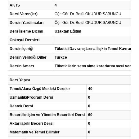
AKTS
4
Dersi Veren(ler)
Öğr. Gör. Dr. Betül OKUDUR SABUNCU
Dersin Yardımcıları
Öğr. Gör. Dr. Betül OKUDUR SABUNCU
Ders İşleme Biçimi
Uzaktan Eğitim
Önkoşul Dersleri
Dersin İçeriği
Tüketici Davranışlarına İlişkin Temel Kavramlar,
Dersin Verildiği Diller
Türkçe
Dersin Amacı
Tüketicilerin satın alma kararlarını nasıl verdikl
Ders Yapısı
Temel/Alana Özgü Mesleki Dersler
40
Uzmanlık/Program Dersi
0
Destek Dersi
0
Beceri,İletişim ve Yönetim Becerileri Dersi
60
Aktarılabilir Beceri Dersi
0
Matematik ve Temel Bilimler
0