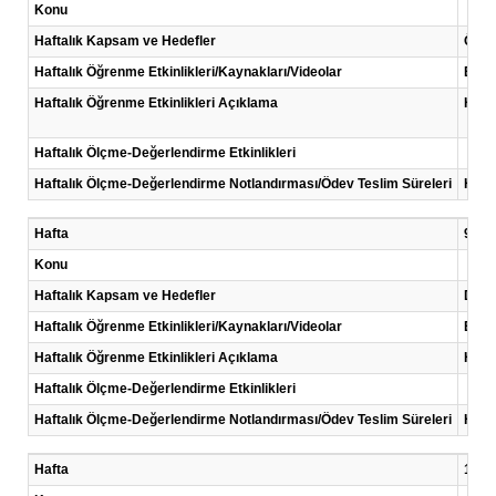
Konu
Haftalık Kapsam ve Hedefler
Öğre
Haftalık Öğrenme Etkinlikleri/Kaynakları/Videolar
Eğiti
Haftalık Öğrenme Etkinlikleri Açıklama
Her h
Haftalık Ölçme-Değerlendirme Etkinlikleri
Haftalık Ölçme-Değerlendirme Notlandırması/Ödev Teslim Süreleri
Her 
Hafta
9 .Ha
Konu
Haftalık Kapsam ve Hedefler
Davra
Haftalık Öğrenme Etkinlikleri/Kaynakları/Videolar
Eğiti
Haftalık Öğrenme Etkinlikleri Açıklama
Her h
Haftalık Ölçme-Değerlendirme Etkinlikleri
Haftalık Ölçme-Değerlendirme Notlandırması/Ödev Teslim Süreleri
Her 
Hafta
10 .H