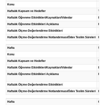
Konu
Haftalık Kapsam ve Hedefler
Tüket
Haftalık Öğrenme Etkinlikleri/Kaynakları/Videolar
Eğiti
Haftalık Öğrenme Etkinlikleri Açıklama
Her h
Haftalık Ölçme-Değerlendirme Etkinlikleri
Haftalık Ölçme-Değerlendirme Notlandırması/Ödev Teslim Süreleri
Her 
Hafta
5 .Ha
Konu
Haftalık Kapsam ve Hedefler
Tüket
Haftalık Öğrenme Etkinlikleri/Kaynakları/Videolar
Eğiti
Haftalık Öğrenme Etkinlikleri Açıklama
Her h
Haftalık Ölçme-Değerlendirme Etkinlikleri
Haftalık Ölçme-Değerlendirme Notlandırması/Ödev Teslim Süreleri
Her 
Hafta
6 .Ha