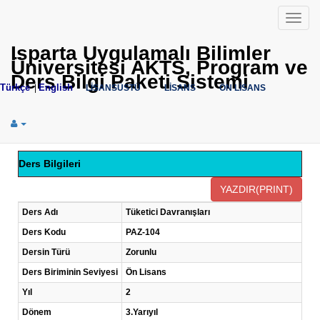
Menü
Isparta Uygulamalı Bilimler
Üniversitesi AKTS, Program ve
Ders Bilgi Paketi Sistemi
Türkçe
English
|
LİSANSÜSTÜ
LİSANS
ÖN LİSANS
Ders Bilgileri
Ders Adı
Tüketici Davranışları
Ders Kodu
PAZ-104
Dersin Türü
Zorunlu
Ders Biriminin Seviyesi
Ön Lisans
Yıl
2
Dönem
3.Yarıyıl