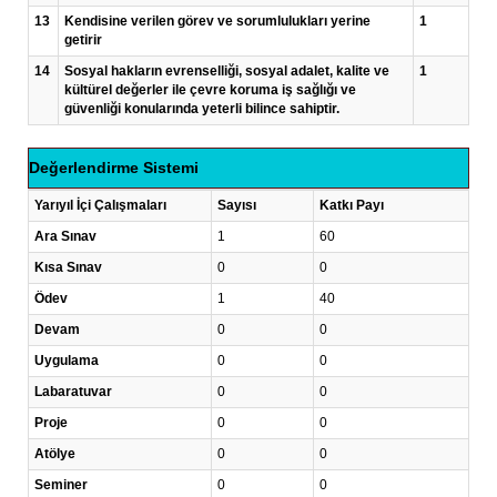
13
Kendisine verilen görev ve sorumlulukları yerine
1
getirir
14
Sosyal hakların evrenselliği, sosyal adalet, kalite ve
1
kültürel değerler ile çevre koruma iş sağlığı ve
güvenliği konularında yeterli bilince sahiptir.
Değerlendirme Sistemi
Yarıyıl İçi Çalışmaları
Sayısı
Katkı Payı
Ara Sınav
1
60
Kısa Sınav
0
0
Ödev
1
40
Devam
0
0
Uygulama
0
0
Labaratuvar
0
0
Proje
0
0
Atölye
0
0
Seminer
0
0