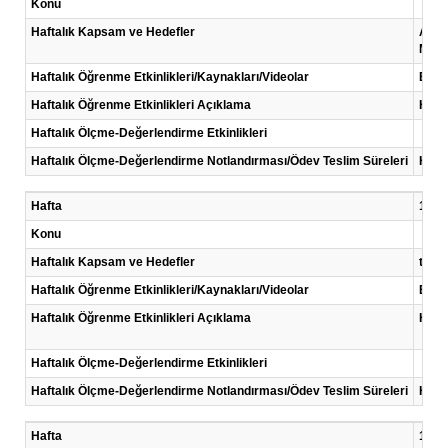
Konu
Haftalık Kapsam ve Hedefler
Algı
Marka
Haftalık Öğrenme Etkinlikleri/Kaynakları/Videolar
Eğiti
Haftalık Öğrenme Etkinlikleri Açıklama
Her h
Haftalık Ölçme-Değerlendirme Etkinlikleri
Haftalık Ölçme-Değerlendirme Notlandırması/Ödev Teslim Süreleri
Her 
Hafta
11 .H
Konu
Haftalık Kapsam ve Hedefler
tüket
Haftalık Öğrenme Etkinlikleri/Kaynakları/Videolar
Eğiti
Haftalık Öğrenme Etkinlikleri Açıklama
Her h
Haftalık Ölçme-Değerlendirme Etkinlikleri
Haftalık Ölçme-Değerlendirme Notlandırması/Ödev Teslim Süreleri
Her 
Hafta
12 .H