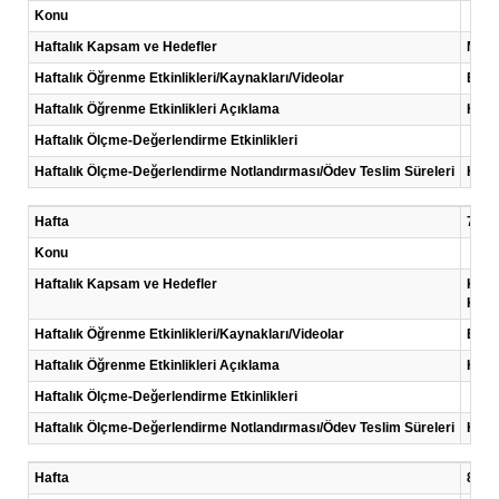
Konu
Haftalık Kapsam ve Hedefler
Müşte
Haftalık Öğrenme Etkinlikleri/Kaynakları/Videolar
Eğiti
Haftalık Öğrenme Etkinlikleri Açıklama
Her h
Haftalık Ölçme-Değerlendirme Etkinlikleri
Haftalık Ölçme-Değerlendirme Notlandırması/Ödev Teslim Süreleri
Her 
Hafta
7 .Ha
Konu
Haftalık Kapsam ve Hedefler
Karar
Karma
Haftalık Öğrenme Etkinlikleri/Kaynakları/Videolar
Eğiti
Haftalık Öğrenme Etkinlikleri Açıklama
Her h
Haftalık Ölçme-Değerlendirme Etkinlikleri
Haftalık Ölçme-Değerlendirme Notlandırması/Ödev Teslim Süreleri
Her 
Hafta
8 .Ha