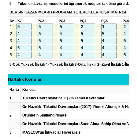
5
Tüketici davranış modellerini öğrenerek müşteri talebine göre davranı
DERSİN KAZANIMLARI / PROGRAM YETERLİKLERİ İLİŞKİ MATRİSİ
DK
PÇ1
PÇ2
PÇ3
PÇ4
PÇ5
PÇ6
1
2
3
4
5
5-Çok Yüksek İlişkili 4- Yüksek İlişkili 3-Orta İlişkili 2- Zayıf İlişkili 1-İlişkisi
Haftalık Konular
Hafta
Konular
1
Tüketici Davranışlarına İlişkin Temel Kavramlar
Ön Hazırlık: Tüketici Davranışları (2017), Remzi Altunışık & Hamd
2
Ürünlerin Sınıflandırılması
Ön Hazırlık: Tüketici Davranışları Satın Alma, Sahip Olma ve Varo
3
MASLOW’un İhtiyaçlar Hiyerarşisi