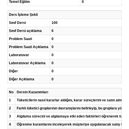
Temel Eğitim
0
Ders İşleme Şekli
Sınıf Dersi
100
Sınıf Dersi açıklama
6
Problem Saati
0
Problem Saati Açıklama
0
Laboratuvar
0
Laboratuvar Açıklama
0
Diğer
0
Diğer Açıklama
0
No
Dersin Kazanımları
1
Tüketicilerin nasıl kararlar aldığını, karar süreçlerini ve satın alma 
2
Farklı tüketici gruplarının davranışlarını belirleyip, bu gruplara yöneli
3
Algılama sürecini ve algılamaya etki eden faktörleri öğrenerek tüket
4
Öğrenme kuramlarını inceleyerek müşteriye uygulanacak satış tutundu