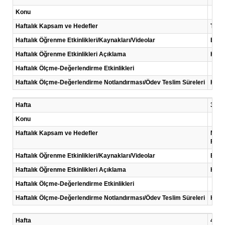
Konu
Haftalık Kapsam ve Hedefler
Tüket
Haftalık Öğrenme Etkinlikleri/Kaynakları/Videolar
Eğiti
Haftalık Öğrenme Etkinlikleri Açıklama
Her h
Haftalık Ölçme-Değerlendirme Etkinlikleri
Haftalık Ölçme-Değerlendirme Notlandırması/Ödev Teslim Süreleri
Her 
Hafta
3 .Ha
Konu
Haftalık Kapsam ve Hedefler
Maslo
Fizyo
Haftalık Öğrenme Etkinlikleri/Kaynakları/Videolar
Eğiti
Haftalık Öğrenme Etkinlikleri Açıklama
Her h
Haftalık Ölçme-Değerlendirme Etkinlikleri
Haftalık Ölçme-Değerlendirme Notlandırması/Ödev Teslim Süreleri
Her 
Hafta
4 .Ha