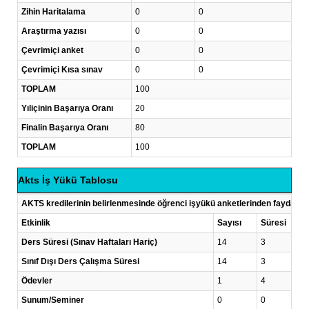
Zihin Haritalama
0
0
Araştırma yazısı
0
0
Çevrimiçi anket
0
0
Çevrimiçi Kısa sınav
0
0
TOPLAM
100
Yıliçinin Başarıya Oranı
20
Finalin Başarıya Oranı
80
TOPLAM
100
Akts İş Yükü Tablosu
AKTS kredilerinin belirlenmesinde öğrenci işyükü anketlerinden faydalanı
Etkinlik
Sayısı
Süresi
Ders Süresi (Sınav Haftaları Hariç)
14
3
Sınıf Dışı Ders Çalışma Süresi
14
3
Ödevler
1
4
Sunum/Seminer
0
0