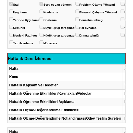
Staj
Soru-cevap yöntemi
Problem Çözme Yöntemi
Kavra
Uygulama
Konferans
Bireysel Çalışma Yöntemi
Eğits
Yerinde Uygulama
Gösterim
Benzetim tekniği
Ters-
Seminer
Büyük grup tartışması
Rol oynama
Çoklu
Mesleki Faaliyet
Küçük grup tartışması
Drama tekniği
Mikro
Tez Hazırlama
Münazara
Haftalık Ders İzlencesi
Hafta
1 .Ha
Konu
Haftalık Kapsam ve Hedefler
Tüket
Haftalık Öğrenme Etkinlikleri/Kaynakları/Videolar
Eğiti
Haftalık Öğrenme Etkinlikleri Açıklama
Her h
Haftalık Ölçme-Değerlendirme Etkinlikleri
Haftalık Ölçme-Değerlendirme Notlandırması/Ödev Teslim Süreleri
Her 
Hafta
2 .Ha