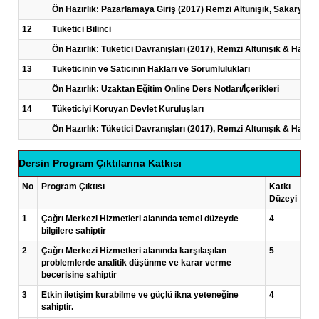
Ön Hazırlık: Pazarlamaya Giriş (2017) Remzi Altunışık, Sakarya ya
12
Tüketici Bilinci
Ön Hazırlık: Tüketici Davranışları (2017), Remzi Altunışık & Hamd
13
Tüketicinin ve Satıcının Hakları ve Sorumlulukları
Ön Hazırlık: Uzaktan Eğitim Online Ders Notları/İçerikleri
14
Tüketiciyi Koruyan Devlet Kuruluşları
Ön Hazırlık: Tüketici Davranışları (2017), Remzi Altunışık & Hamd
Dersin Program Çıktılarına Katkısı
No
Program Çıktısı
Katkı
Düzeyi
1
Çağrı Merkezi Hizmetleri alanında temel düzeyde
4
bilgilere sahiptir
2
Çağrı Merkezi Hizmetleri alanında karşılaşılan
5
problemlerde analitik düşünme ve karar verme
becerisine sahiptir
3
Etkin iletişim kurabilme ve güçlü ikna yeteneğine
4
sahiptir.