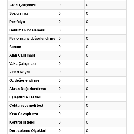
Arazi Çalışması
0
0
Sözlü sınav
0
0
Portfolyo
0
0
Doküman İncelemesi
0
0
Performans değerlendirme
0
0
Sunum
0
0
Alan Çalışması
0
0
Vaka Çalışması
0
0
Video Kaydı
0
0
Öz değerlendirme
0
0
Akran Değerlendirme
0
0
Eşleştirme Testleri
0
0
Çoktan seçmeli test
0
0
Kısa Cevaplı test
0
0
Kontrol listeleri
0
0
Dereceleme Ölçekleri
0
0