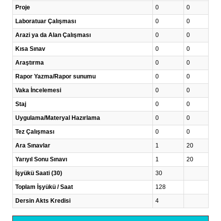
Proje
0
0
Laboratuar Çalışması
0
0
Arazi ya da Alan Çalışması
0
0
Kısa Sınav
0
0
Araştırma
0
0
Rapor Yazma/Rapor sunumu
0
0
Vaka İncelemesi
0
0
Staj
0
0
Uygulama/Materyal Hazırlama
0
0
Tez Çalışması
0
0
Ara Sınavlar
1
20
Yarıyıl Sonu Sınavı
1
20
İşyükü Saati (30)
30
Toplam İşyükü / Saat
128
Dersin Akts Kredisi
4