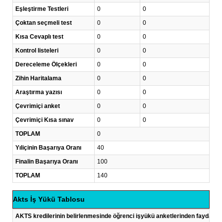
Eşleştirme Testleri
0
0
Çoktan seçmeli test
0
0
Kısa Cevaplı test
0
0
Kontrol listeleri
0
0
Dereceleme Ölçekleri
0
0
Zihin Haritalama
0
0
Araştırma yazısı
0
0
Çevrimiçi anket
0
0
Çevrimiçi Kısa sınav
0
0
TOPLAM
0
Yıliçinin Başarıya Oranı
40
Finalin Başarıya Oranı
100
TOPLAM
140
Akts İş Yükü Tablosu
AKTS kredilerinin belirlenmesinde öğrenci işyükü anketlerinden faydalanı