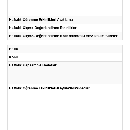
Link:
Başar
Link:
Haftalık Öğrenme Etkinlikleri Açıklama
Bu ha
Haftalık Ölçme-Değerlendirme Etkinlikleri
Kısa
Haftalık Ölçme-Değerlendirme Notlandırması/Ödev Teslim Süreleri
Hafta
9 .Ha
Konu
Haftalık Kapsam ve Hedefler
Kadın
Kadı
Kadın
Kadın
Haftalık Öğrenme Etkinlikleri/Kaynakları/Videolar
Okum
Brush
Kadın
KOSG
Türki
Link:
UN W
Kadın