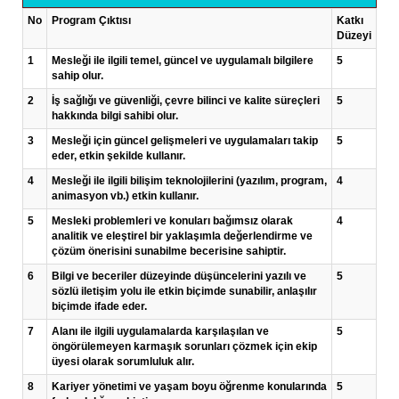
No
Program Çıktısı
Katkı
Düzeyi
1
Mesleği ile ilgili temel, güncel ve uygulamalı bilgilere
5
sahip olur.
2
İş sağlığı ve güvenliği, çevre bilinci ve kalite süreçleri
5
hakkında bilgi sahibi olur.
3
Mesleği için güncel gelişmeleri ve uygulamaları takip
5
eder, etkin şekilde kullanır.
4
Mesleği ile ilgili bilişim teknolojilerini (yazılım, program,
4
animasyon vb.) etkin kullanır.
5
Mesleki problemleri ve konuları bağımsız olarak
4
analitik ve eleştirel bir yaklaşımla değerlendirme ve
çözüm önerisini sunabilme becerisine sahiptir.
6
Bilgi ve beceriler düzeyinde düşüncelerini yazılı ve
5
sözlü iletişim yolu ile etkin biçimde sunabilir, anlaşılır
biçimde ifade eder.
7
Alanı ile ilgili uygulamalarda karşılaşılan ve
5
öngörülemeyen karmaşık sorunları çözmek için ekip
üyesi olarak sorumluluk alır.
8
Kariyer yönetimi ve yaşam boyu öğrenme konularında
5