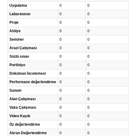
Uygulama
0
0
Labaratuvar
0
0
Proje
0
0
Atölye
0
0
Seminer
0
0
Arazi Çalışması
0
0
Sözlü sınav
0
0
Portfolyo
0
0
Doküman İncelemesi
0
0
Performans değerlendirme
0
0
Sunum
0
0
Alan Çalışması
0
0
Vaka Çalışması
0
0
Video Kaydı
0
0
Öz değerlendirme
0
0
Akran Değerlendirme
0
0