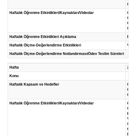
Günü
Haftalık Öğrenme Etkinlikleri/Kaynakları/Videolar
Okum
Giriş
Giriş
Günü
Haftalık Öğrenme Etkinlikleri Açıklama
Bu ha
Haftalık Ölçme-Değerlendirme Etkinlikleri
Vaka
Haftalık Ölçme-Değerlendirme Notlandırması/Ödev Teslim Süreleri
Hafta
2 .Ha
Konu
Haftalık Kapsam ve Hedefler
Giriş
Giriş
Giriş
Haftalık Öğrenme Etkinlikleri/Kaynakları/Videolar
Giriş
Giriş
Ekono
Video
Giriş
Giriş
Dünya