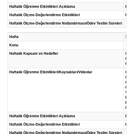
Haftalık Öğrenme Etkinlikleri Açıklama
Bu ha
Haftalık Ölçme-Değerlendirme Etkinlikleri
Kısa
Haftalık Ölçme-Değerlendirme Notlandırması/Ödev Teslim Süreleri
Hafta
3 .Ha
Konu
Haftalık Kapsam ve Hedefler
Giriş
Giriş
Giriş
Haftalık Öğrenme Etkinlikleri/Kaynakları/Videolar
Okum
Giri
Giriş
Giriş
Video
Farkl
Başar
Giriş
Haftalık Öğrenme Etkinlikleri Açıklama
Bu ha
Haftalık Ölçme-Değerlendirme Etkinlikleri
Kısa
Haftalık Ölçme-Değerlendirme Notlandırması/Ödev Teslim Süreleri