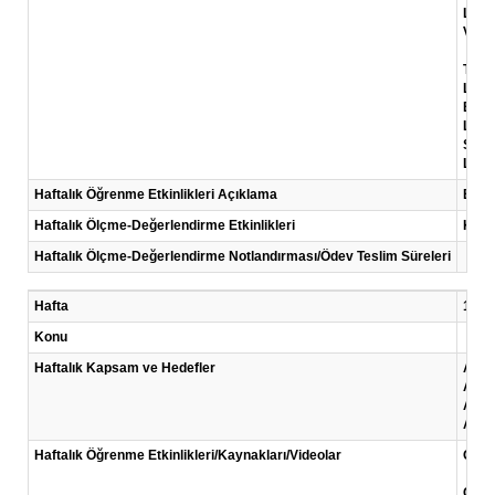
Link:
Video
The 
Link
Busi
Link:
Succ
Link:
Haftalık Öğrenme Etkinlikleri Açıklama
Bu ha
Haftalık Ölçme-Değerlendirme Etkinlikleri
Kısa
Haftalık Ölçme-Değerlendirme Notlandırması/Ödev Teslim Süreleri
Hafta
11 .H
Konu
Haftalık Kapsam ve Hedefler
Aile 
Aile 
Aile
Aile 
Haftalık Öğrenme Etkinlikleri/Kaynakları/Videolar
Okum
Chris