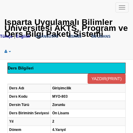
Menü
Isparta Uygulamalı Bilimler
Üniversitesi AKTS, Program ve
Ders Bilgi Paketi Sistemi
Türkçe
English
|
LİSANSÜSTÜ
LİSANS
ÖN LİSANS
Ders Bilgileri
Ders Adı
Girişimcilik
Ders Kodu
MYO-803
Dersin Türü
Zorunlu
Ders Biriminin Seviyesi
Ön Lisans
Yıl
2
Dönem
4.Yarıyıl