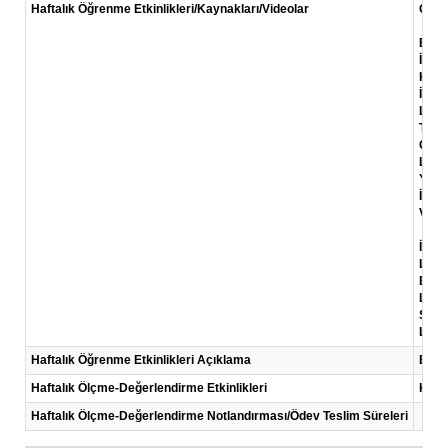
Haftalık Öğrenme Etkinlikleri/Kaynakları/Videolar
Okum
Barri
İş fi
KOSG
İş pl
Link:
TÜBİ
Giriş
Link:
Yılma
İş pl
Video
İş Fi
Link
Başar
Link:
Star
Link:
Haftalık Öğrenme Etkinlikleri Açıklama
Bu ha
Haftalık Ölçme-Değerlendirme Etkinlikleri
Kısa
Haftalık Ölçme-Değerlendirme Notlandırması/Ödev Teslim Süreleri