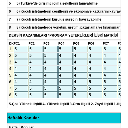
5
5) Türkiye’de girişimci olma şekillerini tanıyabilme
6
6) Küçük işletmelerin çeşitlerini ve ekonomiye katkılarını kavrayabi
7
7) Küçük işletmelerin kuruluş sürecini kavrayabilme
8
8) Küçük işletmelerde yönetim, üretim, pazarlama ve finansman fonk
DERSİN KAZANIMLARI / PROGRAM YETERLİKLERİ İLİŞKİ MATRİSİ
DK
PÇ1
PÇ2
PÇ3
PÇ4
PÇ5
PÇ6
PÇ7
PÇ8
1
2
3
4
5
6
7
8
5-Çok Yüksek İlişkili 4- Yüksek İlişkili 3-Orta İlişkili 2- Zayıf İlişkili 1-İlişkisi
Haftalık Konular
Hafta
Konular