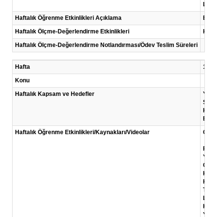
Link
Haftalık Öğrenme Etkinlikleri Açıklama
Bu ha
Haftalık Ölçme-Değerlendirme Etkinlikleri
Kısa
Haftalık Ölçme-Değerlendirme Notlandırması/Ödev Teslim Süreleri
Hafta
10 .H
Konu
Haftalık Kapsam ve Hedefler
Yalın
Start
Kanv
Başar
Haftalık Öğrenme Etkinlikleri/Kaynakları/Videolar
Okum
Ries
Yalın
Oste
Kanv
KOSG
Türki
Link:
Harv
Yalın