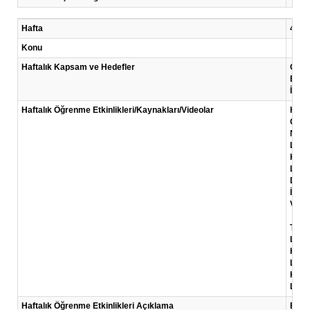
Hafta
4 .Ha
Konu
Haftalık Kapsam ve Hedefler
Giriş
Bu ka
İş dü
Haftalık Öğrenme Etkinlikleri/Kaynakları/Videolar
Hisri
Giriş
North
Lider
KOSGE
Link:
Druck
İş dü
Video
TEDx 
Link:
Harv
Link:
KOSG
Link:
Haftalık Öğrenme Etkinlikleri Açıklama
Bu ha