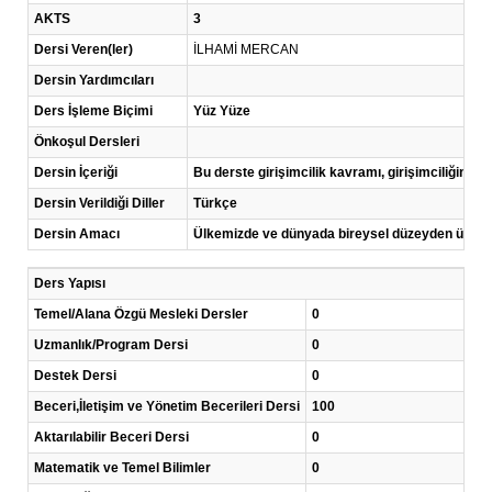
AKTS
3
Dersi Veren(ler)
İLHAMİ MERCAN
Dersin Yardımcıları
Ders İşleme Biçimi
Yüz Yüze
Önkoşul Dersleri
Dersin İçeriği
Bu derste girişimcilik kavramı, girişimciliğin öne
Dersin Verildiği Diller
Türkçe
Dersin Amacı
Ülkemizde ve dünyada bireysel düzeyden ülke düze
Ders Yapısı
Temel/Alana Özgü Mesleki Dersler
0
Uzmanlık/Program Dersi
0
Destek Dersi
0
Beceri,İletişim ve Yönetim Becerileri Dersi
100
Aktarılabilir Beceri Dersi
0
Matematik ve Temel Bilimler
0