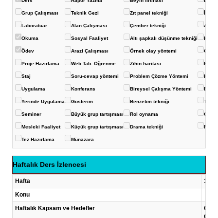
Ders
Rapor Yazma
Beyin fırtınası
Deney
Grup Çalışması
Teknik Gezi
Zıt panel tekniği
İstas
Laboratuar
Alan Çalışması
Çember tekniği
Akvar
Okuma
Sosyal Faaliyet
Altı şapkalı düşünme tekniği
Konuş
Ödev
Arazi Çalışması
Örnek olay yöntemi
Görüş
Proje Hazırlama
Web Tab. Öğrenme
Zihin haritası
Balık 
Staj
Soru-cevap yöntemi
Problem Çözme Yöntemi
Kavra
Uygulama
Konferans
Bireysel Çalışma Yöntemi
Eğits
Yerinde Uygulama
Gösterim
Benzetim tekniği
Ters-
Seminer
Büyük grup tartışması
Rol oynama
Çoklu
Mesleki Faaliyet
Küçük grup tartışması
Drama tekniği
Mikro
Tez Hazırlama
Münazara
Haftalık Ders İzlencesi
Hafta
1 .Ha
Konu
Haftalık Kapsam ve Hedefler
Giriş
Giriş