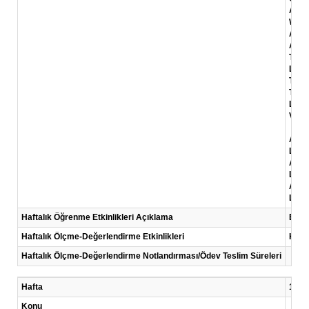
Aile 
Ward
Aile 
Aygün
Türki
Link
TÜBİT
Türki
Link:
Video
Aile 
Link
Aile 
Link:
Aile 
Link:
Haftalık Öğrenme Etkinlikleri Açıklama
Bu ha
Haftalık Ölçme-Değerlendirme Etkinlikleri
Kısa
Haftalık Ölçme-Değerlendirme Notlandırması/Ödev Teslim Süreleri
Hafta
12 .H
Konu