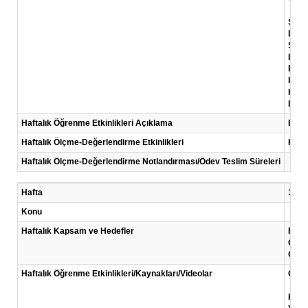
Stra
Link
Sust
Link:
Publ
Link
How 
Link:
Haftalık Öğrenme Etkinlikleri Açıklama
Bu ha
Haftalık Ölçme-Değerlendirme Etkinlikleri
Kısa
Haftalık Ölçme-Değerlendirme Notlandırması/Ödev Teslim Süreleri
Hafta
14 .H
Konu
Haftalık Kapsam ve Hedefler
Başar
Öğren
Öğren
Haftalık Öğrenme Etkinlikleri/Kaynakları/Videolar
Okum
Kauf