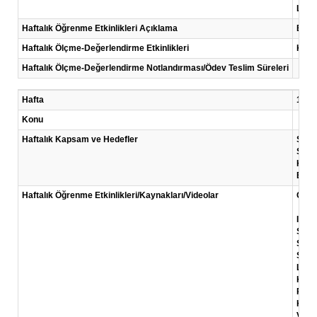
Link:
Haftalık Öğrenme Etkinlikleri Açıklama
Bu ha
Haftalık Ölçme-Değerlendirme Etkinlikleri
Kısa
Haftalık Ölçme-Değerlendirme Notlandırması/Ödev Teslim Süreleri
Hafta
13 .H
Konu
Haftalık Kapsam ve Hedefler
Strat
Sürdü
Kamu 
Bu üç
Haftalık Öğrenme Etkinlikleri/Kaynakları/Videolar
Okum
Irela
Strat
Scha
Sürdü
Löffl
Kamu 
Perri
Kamu 
Video