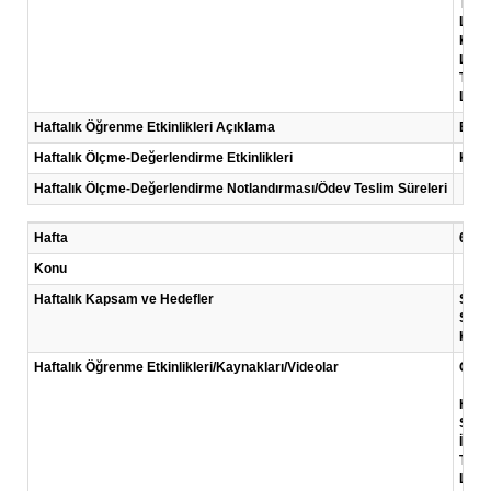
Türk 
Link:
KOSG
Link:
TOBB 
Link:
Haftalık Öğrenme Etkinlikleri Açıklama
Bu ha
Haftalık Ölçme-Değerlendirme Etkinlikleri
Kısa
Haftalık Ölçme-Değerlendirme Notlandırması/Ödev Teslim Süreleri
Hafta
6 .Ha
Konu
Haftalık Kapsam ve Hedefler
Şirk
Şirke
Kuru
Haftalık Öğrenme Etkinlikleri/Kaynakları/Videolar
Okum
Hisri
Şirke
İTO (
Türki
Link: