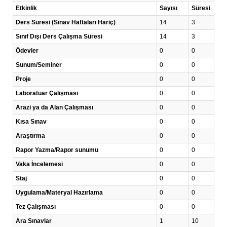
Etkinlik
Sayısı
Süresi
Ders Süresi (Sınav Haftaları Hariç)
14
3
Sınıf Dışı Ders Çalışma Süresi
14
3
Ödevler
0
0
Sunum/Seminer
0
0
Proje
0
0
Laboratuar Çalışması
0
0
Arazi ya da Alan Çalışması
0
0
Kısa Sınav
0
0
Araştırma
0
0
Rapor Yazma/Rapor sunumu
0
0
Vaka İncelemesi
0
0
Staj
0
0
Uygulama/Materyal Hazırlama
0
0
Tez Çalışması
0
0
Ara Sınavlar
1
10