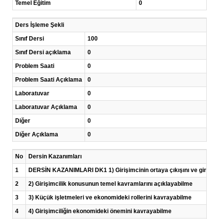
Temel Eğitim
0
Ders İşleme Şekli
Sınıf Dersi
100
Sınıf Dersi açıklama
0
Problem Saati
0
Problem Saati Açıklama
0
Laboratuvar
0
Laboratuvar Açıklama
0
Diğer
0
Diğer Açıklama
0
No
Dersin Kazanımları
1
DERSİN KAZANIMLARI DK1 1) Girişimcinin ortaya çıkışını ve girişimc
2
2) Girişimcilik konusunun temel kavramlarını açıklayabilme
3
3) Küçük işletmeleri ve ekonomideki rollerini kavrayabilme
4
4) Girişimciliğin ekonomideki önemini kavrayabilme