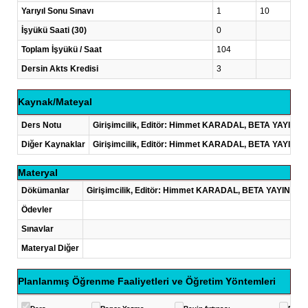
Yarıyıl Sonu Sınavı
1
10
İşyükü Saati (30)
0
Toplam İşyükü / Saat
104
Dersin Akts Kredisi
3
Kaynak/Mateyal
Ders Notu
Girişimcilik, Editör: Himmet KARADAL, BETA YAYIN
Diğer Kaynaklar
Girişimcilik, Editör: Himmet KARADAL, BETA YAYIN
Materyal
Dökümanlar
Girişimcilik, Editör: Himmet KARADAL, BETA YAYINEV
Ödevler
Sınavlar
Materyal Diğer
Planlanmış Öğrenme Faaliyetleri ve Öğretim Yöntemleri