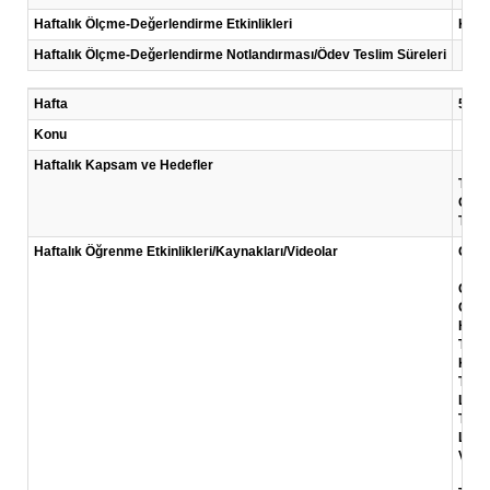
Haftalık Ölçme-Değerlendirme Etkinlikleri
Kısa
Haftalık Ölçme-Değerlendirme Notlandırması/Ödev Teslim Süreleri
Hafta
5 .Ha
Konu
Haftalık Kapsam ve Hedefler
Türk 
Osma
Türki
Haftalık Öğrenme Etkinlikleri/Kaynakları/Videolar
Okum
Çetin
Osma
Hisar
Türk 
KOSG
Türki
Link:
TÜSİA
Link:
Video