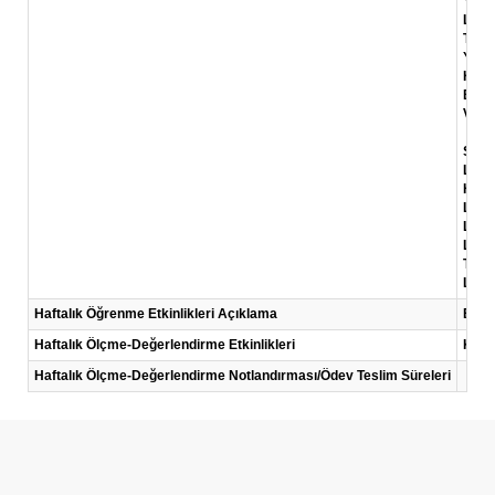
Yerli
Link
Tanej
Yerli
Harv
Başar
Video
Succ
Link
How 
Link:
Loca
Link
The 
Link:
Haftalık Öğrenme Etkinlikleri Açıklama
Bu ha
Haftalık Ölçme-Değerlendirme Etkinlikleri
Kısa
Haftalık Ölçme-Değerlendirme Notlandırması/Ödev Teslim Süreleri