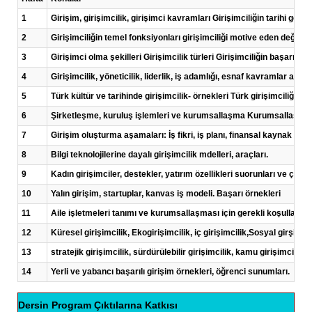
1
Girişim, girişimcilik, girişimci kavramları Girişimciliğin tarihi gel
2
Girişimciliğin temel fonksiyonları girişimciliği motive eden değerle
3
Girişimci olma şekilleri Girişimcilik türleri Girişimciliğin başarılı 
4
Girişimcilik, yöneticilik, liderlik, iş adamlığı, esnaf kavramlar aras
5
Türk kültür ve tarihinde girişimcilik- örnekleri Türk girişimciliğine y
6
Şirketleşme, kuruluş işlemleri ve kurumsallaşma Kurumsallaşma 
7
Girişim oluşturma aşamaları: İş fikri, iş planı, finansal kaynak 
8
Bilgi teknolojilerine dayalı girişimcilik mdelleri, araçları.
9
Kadın girişimciler, destekler, yatırım özellikleri suorunları ve çözüm
10
Yalın girişim, startuplar, kanvas iş modeli. Başarı örnekleri
11
Aile işletmeleri tanımı ve kurumsallaşması için gerekli koşullar
12
Küresel girişimcilik, Ekogirişimcilik, iç girişimcilik,Sosyal girşimcil
13
stratejik girişimcilik, sürdürülebilir girişimcilik, kamu girişimciliği.
14
Yerli ve yabancı başarılı girişim örnekleri, öğrenci sunumları.
Dersin Program Çıktılarına Katkısı