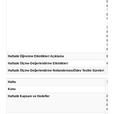
KOSG
Link:
TÜSİ
Link:
Video
Şirke
Link
Kuru
Link:
Star
Link:
Haftalık Öğrenme Etkinlikleri Açıklama
Bu ha
Haftalık Ölçme-Değerlendirme Etkinlikleri
Kısa
Haftalık Ölçme-Değerlendirme Notlandırması/Ödev Teslim Süreleri
Hafta
7 .Ha
Konu
Haftalık Kapsam ve Hedefler
İş fi
İş pl
Fina
Orga