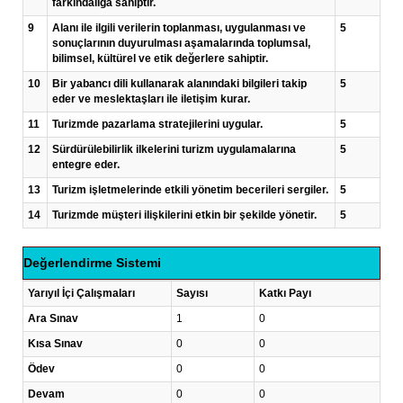
farkındalığa sahiptir.
9
Alanı ile ilgili verilerin toplanması, uygulanması ve
5
sonuçlarının duyurulması aşamalarında toplumsal,
bilimsel, kültürel ve etik değerlere sahiptir.
10
Bir yabancı dili kullanarak alanındaki bilgileri takip
5
eder ve meslektaşları ile iletişim kurar.
11
Turizmde pazarlama stratejilerini uygular.
5
12
Sürdürülebilirlik ilkelerini turizm uygulamalarına
5
entegre eder.
13
Turizm işletmelerinde etkili yönetim becerileri sergiler.
5
14
Turizmde müşteri ilişkilerini etkin bir şekilde yönetir.
5
Değerlendirme Sistemi
Yarıyıl İçi Çalışmaları
Sayısı
Katkı Payı
Ara Sınav
1
0
Kısa Sınav
0
0
Ödev
0
0
Devam
0
0