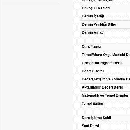
Ders İşleme Biçimi
Önkoşul Dersleri
Dersin İçeriği
Dersin Verildiği Diller
Dersin Amacı
Ders Yapısı
Temel/Alana Özgü Mesleki De
Uzmanlık/Program Dersi
Destek Dersi
Beceri,İletişim ve Yönetim Be
Aktarılabilir Beceri Dersi
Matematik ve Temel Bilimler
Temel Eğitim
Ders İşleme Şekli
Sınıf Dersi