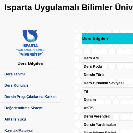
Isparta Uygulamalı Bilimler Üni
Ders Bilgileri
Ders Adı
Ders Bilgileri
Ders Kodu
Ders Tanımı
Dersin Türü
Ders Biriminin Seviyesi
Ders Konuları
Yıl
Dersin Prog. Çıktılarına Katkısı
Dönem
AKTS
Değerlendirme Sistemi
Dersi Veren(ler)
Akts İş Yükü
Dersin Yardımcıları
Kaynak/Materyal