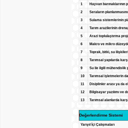
1
Hayvan barınaklarının p
2
Seraların planlanmasını
3
Sulama sistemlerinin p
4
Tarım arazilerinin drena
5
Arazi toplulaştırma proj
6
Makro ve mikro düzeyde 
7
Toprak, bitki, su ilişkil
8
Tarımsal yapılarda karş
9
Su ile ilgili mühendislik
10
Tarımsal işletmelerin da
11
Disiplinler arası ya da 
12
Bilgisayar yazılımı ve d
13
Tarımsal alanlarda karş
Değerlendirme Sistemi
Yarıyıl İçi Çalışmaları