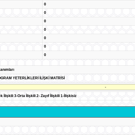
0
0
0
0
0
0
0
anımları
GRAM YETERLİKLERİ İLİŞKİ MATRİSİ
-
lişkili 3-Orta İlişkili 2- Zayıf İlişkili 1-İlişkisiz