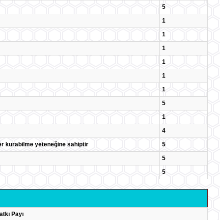
5
1
1
1
1
1
1
5
1
4
ler kurabilme yeteneğine sahiptir
5
5
5
atkı Payı