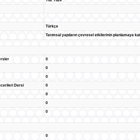
Yüz Yüze
Türkçe
Tarımsal yapıların çevresel etkilerinin planlamaya ka
rsler
0
0
0
cerileri Dersi
0
0
0
0
0