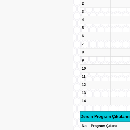
2
3
4
5
6
7
8
9
10
11
12
13
14
Dersin Program Çıktıların
No
Program Çıktısı