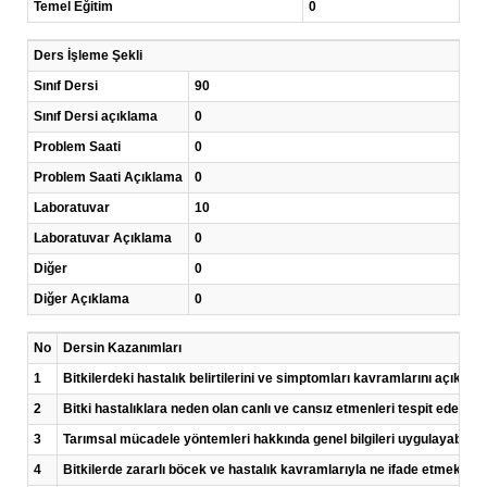
Temel Eğitim
0
Ders İşleme Şekli
Sınıf Dersi
90
Sınıf Dersi açıklama
0
Problem Saati
0
Problem Saati Açıklama
0
Laboratuvar
10
Laboratuvar Açıklama
0
Diğer
0
Diğer Açıklama
0
No
Dersin Kazanımları
1
Bitkilerdeki hastalık belirtilerini ve simptomları kavramlarını açıklaya
2
Bitki hastalıklara neden olan canlı ve cansız etmenleri tespit edebile
3
Tarımsal mücadele yöntemleri hakkında genel bilgileri uygulayabilece
4
Bitkilerde zararlı böcek ve hastalık kavramlarıyla ne ifade etmek iste