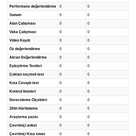
Performans değerlendirme
0
0
Sunum
0
0
Alan Çalışması
0
0
Vaka Çalışması
0
0
Video Kaydı
0
0
Öz değerlendirme
0
0
Akran Değerlendirme
0
0
Eşleştirme Testleri
0
0
Çoktan seçmeli test
0
0
Kısa Cevaplı test
0
0
Kontrol listeleri
0
0
Dereceleme Ölçekleri
0
0
Zihin Haritalama
0
0
Araştırma yazısı
0
0
Çevrimiçi anket
0
0
Çevrimiçi Kısa sınav
0
0