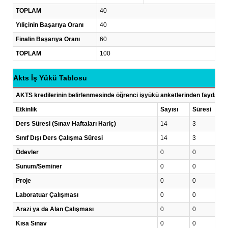
TOPLAM
40
Yıliçinin Başarıya Oranı
40
Finalin Başarıya Oranı
60
TOPLAM
100
Akts İş Yükü Tablosu
AKTS kredilerinin belirlenmesinde öğrenci işyükü anketlerinden faydalanı
Etkinlik
Sayısı
Süresi
Ders Süresi (Sınav Haftaları Hariç)
14
3
Sınıf Dışı Ders Çalışma Süresi
14
3
Ödevler
0
0
Sunum/Seminer
0
0
Proje
0
0
Laboratuar Çalışması
0
0
Arazi ya da Alan Çalışması
0
0
Kısa Sınav
0
0