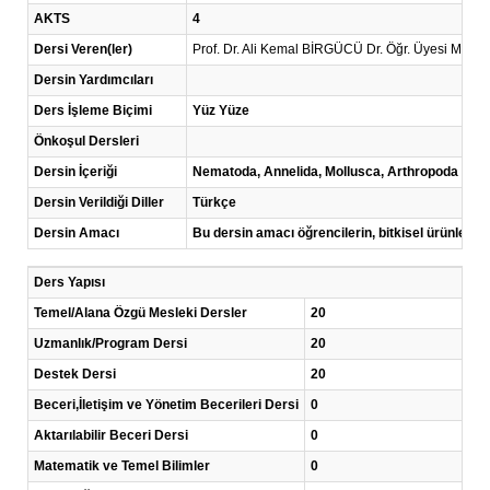
AKTS
4
Dersi Veren(ler)
Prof. Dr. Ali Kemal BİRGÜCÜ Dr. Öğr. Üyesi Mel
Dersin Yardımcıları
Ders İşleme Biçimi
Yüz Yüze
Önkoşul Dersleri
Dersin İçeriği
Nematoda, Annelida, Mollusca, Arthropoda şubelerine
Dersin Verildiği Diller
Türkçe
Dersin Amacı
Bu dersin amacı öğrencilerin, bitkisel ürünlerde z
Ders Yapısı
Temel/Alana Özgü Mesleki Dersler
20
Uzmanlık/Program Dersi
20
Destek Dersi
20
Beceri,İletişim ve Yönetim Becerileri Dersi
0
Aktarılabilir Beceri Dersi
0
Matematik ve Temel Bilimler
0