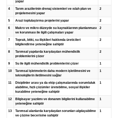
yapar
4
Tarım arazilerinin drenaj sistemleri ve ıslah plan ve
2
projelemesini yapar
5
Arazi toplulaştırma projelerini yapar
2
6
Makro ve mikro düzeyde su kaynaklarının planlanması
2
ve korunması ile ilgili çalışmaları yapar
7
Toprak, bitki, su ilişkileri hakkında üreticileri
2
bilgilendirme yeteneğine sahiptir
8
Tarımsal yapılarda karşılaşılan mühendislik
2
problemlerini çözer
9
Su ile ilgili mühendislik problemlerini çözer
1
10
Tarımsal işletmelerin daha modern işletilmesini ve
1
teknolojilerin iletilmesini sağlar
11
Disiplinler arası ya da ekip çalışmalarında sorumluluk
1
alabilme, hızlı çözümler üretebilme, sosyal ilişkiler
kurabilme yeteneğine sahiptir
12
Bilgisayar yazılımı ve donanım bilgilerini kullanabilme
1
yeteneğine sahiptir
13
Tarımsal alanlarda karşılaşılan sorunları algılayabilme
1
ve çözme becerisine sahiptir