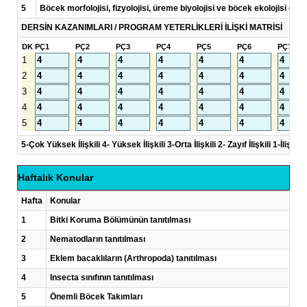
5
Böcek morfolojisi, fizyolojisi, üreme biyolojisi ve böcek ekolojisi gibi 
DERSİN KAZANIMLARI / PROGRAM YETERLİKLERİ İLİŞKİ MATRİSİ
DK
PÇ1
PÇ2
PÇ3
PÇ4
PÇ5
PÇ6
PÇ7
1
2
3
4
5
5-Çok Yüksek İlişkili 4- Yüksek İlişkili 3-Orta İlişkili 2- Zayıf İlişkili 1-İlişkisi
Haftalık Konular
Hafta
Konular
1
Bitki Koruma Bölümünün tanıtılması
2
Nematodların tanıtılması
3
Eklem bacaklıların (Arthropoda) tanıtılması
4
Insecta sınıfının tanıtılması
5
Önemli Böcek Takımları