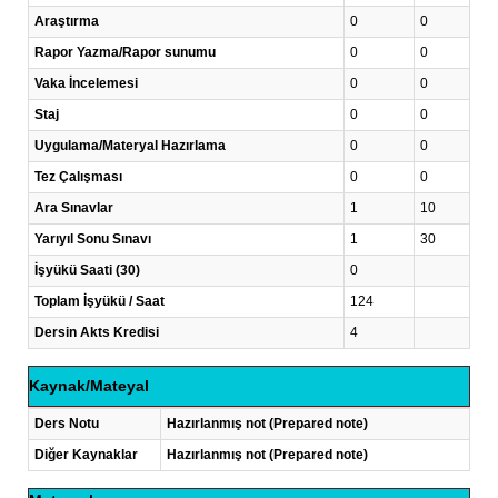
Araştırma
0
0
Rapor Yazma/Rapor sunumu
0
0
Vaka İncelemesi
0
0
Staj
0
0
Uygulama/Materyal Hazırlama
0
0
Tez Çalışması
0
0
Ara Sınavlar
1
10
Yarıyıl Sonu Sınavı
1
30
İşyükü Saati (30)
0
Toplam İşyükü / Saat
124
Dersin Akts Kredisi
4
Kaynak/Mateyal
Ders Notu
Hazırlanmış not (Prepared note)
Diğer Kaynaklar
Hazırlanmış not (Prepared note)