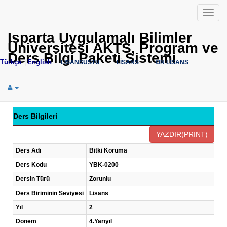
Menü
Isparta Uygulamalı Bilimler
Üniversitesi AKTS, Program ve
Ders Bilgi Paketi Sistemi
Türkçe
English
|
LİSANSÜSTÜ
LİSANS
ÖN LİSANS
Ders Bilgileri
Ders Adı
Bitki Koruma
Ders Kodu
YBK-0200
Dersin Türü
Zorunlu
Ders Biriminin Seviyesi
Lisans
Yıl
2
Dönem
4.Yarıyıl