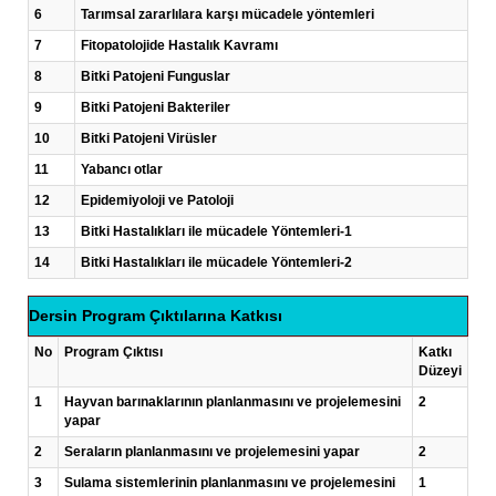
6
Tarımsal zararlılara karşı mücadele yöntemleri
7
Fitopatolojide Hastalık Kavramı
8
Bitki Patojeni Funguslar
9
Bitki Patojeni Bakteriler
10
Bitki Patojeni Virüsler
11
Yabancı otlar
12
Epidemiyoloji ve Patoloji
13
Bitki Hastalıkları ile mücadele Yöntemleri-1
14
Bitki Hastalıkları ile mücadele Yöntemleri-2
Dersin Program Çıktılarına Katkısı
No
Program Çıktısı
Katkı
Düzeyi
1
Hayvan barınaklarının planlanmasını ve projelemesini
2
yapar
2
Seraların planlanmasını ve projelemesini yapar
2
3
Sulama sistemlerinin planlanmasını ve projelemesini
1