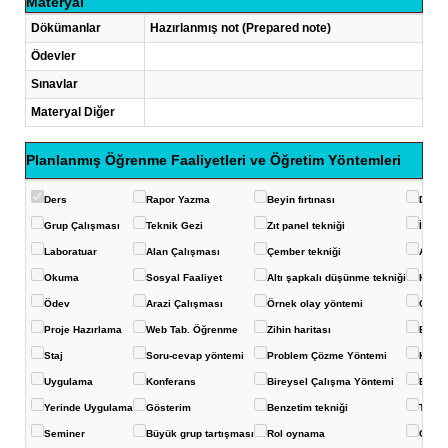
Materyal
Dökümanlar
Hazırlanmış not (Prepared note)
Ödevler
Sınavlar
Materyal Diğer
Planlanmış Öğrenme Faaliyetleri ve Öğretim Yöntemleri
Ders
Rapor Yazma
Beyin fırtınası
Deney
Grup Çalışması
Teknik Gezi
Zıt panel tekniği
İstas
Laboratuar
Alan Çalışması
Çember tekniği
Akvar
Okuma
Sosyal Faaliyet
Altı şapkalı düşünme tekniği
Konuş
Ödev
Arazi Çalışması
Örnek olay yöntemi
Görüş
Proje Hazırlama
Web Tab. Öğrenme
Zihin haritası
Balık 
Staj
Soru-cevap yöntemi
Problem Çözme Yöntemi
Kavra
Uygulama
Konferans
Bireysel Çalışma Yöntemi
Eğits
Yerinde Uygulama
Gösterim
Benzetim tekniği
Ters-
Seminer
Büyük grup tartışması
Rol oynama
Çoklu