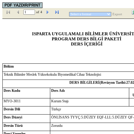
of
4
Export
ISPARTA UYGULAMALI BİLİMLER ÜNİVERSİT
PROGRAM DERS BİLGİ PAKETİ
DERS İÇERİĞİ
Bölüm
Teknik Bilimler Meslek Yüksekokulu Biyomedikal Cihaz Teknolojisi
DERS BİLGİLERİ(Revizyon Tarihi:
27.0
Ders Kodu
Ders Adı
MYO-3011
Kurum Stajı
Dersin Dili
Türkçe
Ders Düzeyi
ÖNLİSANS TYYÇ:5.DÜZEY EQF-LLL:5.DÜZEY QF
Dersin Türü
Zorunlu
Dersi Verenler