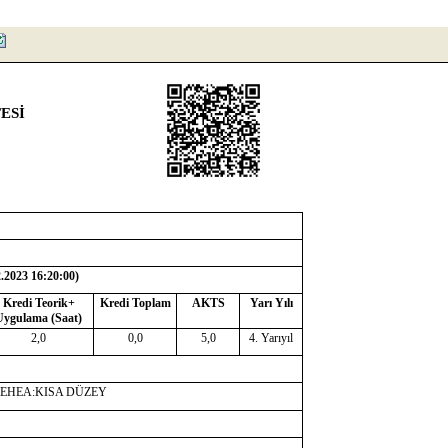
ESİ
2.2023 16:20:00
)
Kredi Teorik+
Kredi Toplam
AKTS
Yarı Yılı
Uygulama (Saat)
2,0
0,0
5,0
4. Yarıyıl
-EHEA:KISA DÜZEY