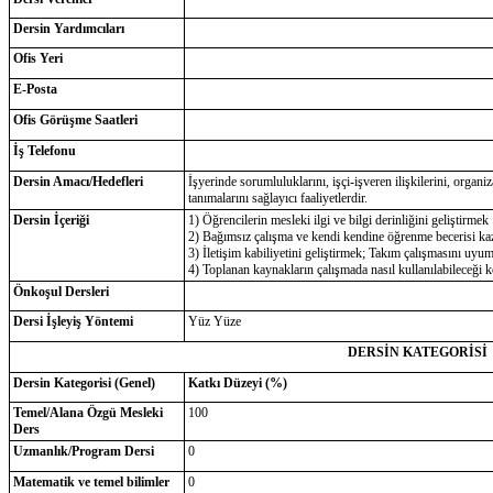
Dersin Yardımcıları
Ofis Yeri
E-Posta
Ofis Görüşme Saatleri
İş Telefonu
Dersin Amacı/Hedefleri
İşyerinde sorumluluklarını, işçi-işveren ilişkilerini, organi
tanımalarını sağlayıcı faaliyetlerdir.
Dersin İçeriği
1) Öğrencilerin mesleki ilgi ve bilgi derinliğini geliştirmek
2) Bağımsız çalışma ve kendi kendine öğrenme becerisi k
3) İletişim kabiliyetini geliştirmek; Takım çalışmasını uyu
4) Toplanan kaynakların çalışmada nasıl kullanılabileceği
Önkoşul Dersleri
Dersi İşleyiş Yöntemi
Yüz Yüze
DERSİN KATEGORİSİ
Dersin Kategorisi (Genel)
Katkı Düzeyi (%)
Temel/Alana Özgü Mesleki
100
Ders
Uzmanlık/Program Dersi
0
Matematik ve temel bilimler
0