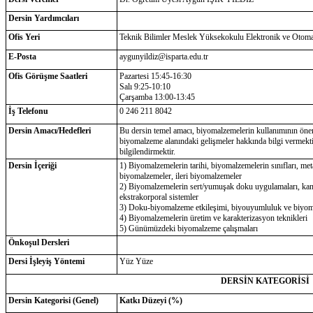
Dersin Yardımcıları
Ofis Yeri
Teknik Bilimler Meslek Yüksekokulu Elektronik ve Oto
E-Posta
aygunyildiz@isparta.edu.tr
Ofis Görüşme Saatleri
Pazartesi 15:45-16:30
Salı 9:25-10:10
Çarşamba 13:00-13:45
İş Telefonu
0 246 211 8042
Dersin Amacı/Hedefleri
Bu dersin temel amacı, biyomalzemelerin kullanımının önemi
biyomalzeme alanındaki gelişmeler hakkında bilgi vermekti
bilgilendirmektir.
Dersin İçeriği
1) Biyomalzemelerin tarihi, biyomalzemelerin sınıfları, meta
biyomalzemeler, ileri biyomalzemeler
2) Biyomalzemelerin sert/yumuşak doku uygulamaları, kan
ekstrakorporal sistemler
3) Doku-biyomalzeme etkileşimi, biyouyumluluk ve biyoma
4) Biyomalzemelerin üretim ve karakterizasyon teknikleri
5) Günümüzdeki biyomalzeme çalışmaları
Önkoşul Dersleri
Dersi İşleyiş Yöntemi
Yüz Yüze
DERSİN KATEGORİSİ
Dersin Kategorisi (Genel)
Katkı Düzeyi (%)