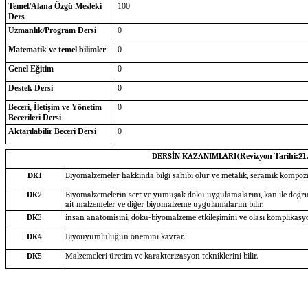
Temel/Alana Özgü Mesleki
100
Ders
Uzmanlık/Program Dersi
0
Matematik ve temel bilimler
0
Genel Eğitim
0
Destek Dersi
0
Beceri, İletişim ve Yönetim
0
Becerileri Dersi
Aktarılabilir Beceri Dersi
0
DERSİN KAZANIMLARI(
Revizyon Tarihi:
21
DK
1
Biyomalzemeler hakkında bilgi sahibi olur ve metalik, seramik kompozit 
DK
2
Biyomalzemelerin sert ve yumuşak doku uygulamalarını, kan ile doğru
ait malzemeler ve diğer biyomalzeme uygulamalarını bilir.
DK
3
insan anatomisini, doku-biyomalzeme etkileşimini ve olası komplikasyo
DK
4
Biyouyumluluğun önemini kavrar.
DK
5
Malzemeleri üretim ve karakterizasyon tekniklerini bilir.