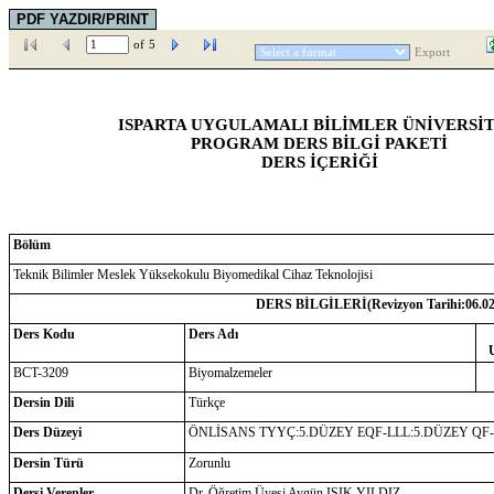
of
5
Export
ISPARTA UYGULAMALI BİLİMLER ÜNİVERSİT
PROGRAM DERS BİLGİ PAKETİ
DERS İÇERİĞİ
Bölüm
Teknik Bilimler Meslek Yüksekokulu Biyomedikal Cihaz Teknolojisi
DERS BİLGİLERİ(Revizyon Tarihi:
06.0
Ders Kodu
Ders Adı
BCT-3209
Biyomalzemeler
Dersin Dili
Türkçe
Ders Düzeyi
ÖNLİSANS TYYÇ:5.DÜZEY EQF-LLL:5.DÜZEY QF
Dersin Türü
Zorunlu
Dersi Verenler
Dr. Öğretim Üyesi Aygün IŞIK YILDIZ