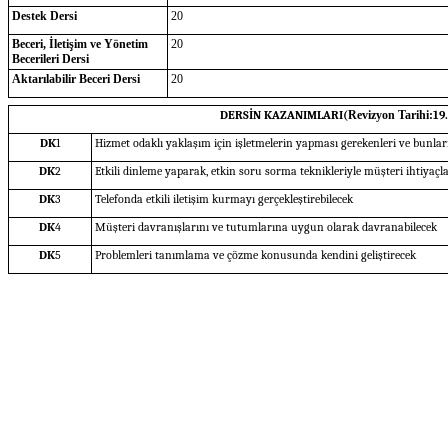
Destek Dersi
20
Beceri, İletişim ve Yönetim
20
Becerileri Dersi
Aktarılabilir Beceri Dersi
20
DERSİN KAZANIMLARI(
Revizyon Tarihi:
19
DK
1
Hizmet odaklı yaklaşım için işletmelerin yapması gerekenleri ve bunları
DK
2
Etkili dinleme yaparak, etkin soru sorma teknikleriyle müşteri ihtiyaçla
DK
3
Telefonda etkili iletişim kurmayı gerçekleştirebilecek
DK
4
Müşteri davranışlarını ve tutumlarına uygun olarak davranabilecek
DK
5
Problemleri tanımlama ve çözme konusunda kendini geliştirecek