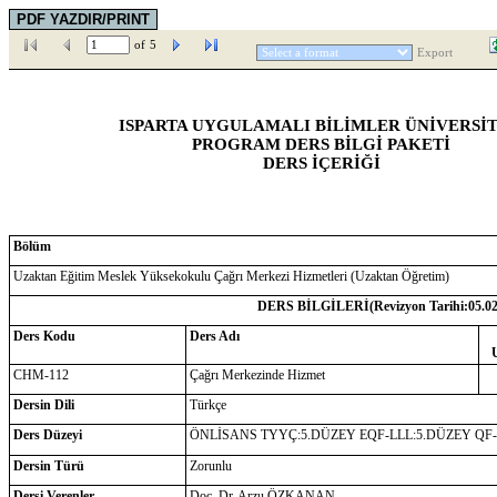
of
5
Export
ISPARTA UYGULAMALI BİLİMLER ÜNİVERSİT
PROGRAM DERS BİLGİ PAKETİ
DERS İÇERİĞİ
Bölüm
Uzaktan Eğitim Meslek Yüksekokulu Çağrı Merkezi Hizmetleri (Uzaktan Öğretim)
DERS BİLGİLERİ(Revizyon Tarihi:
05.0
Ders Kodu
Ders Adı
CHM-112
Çağrı Merkezinde Hizmet
Dersin Dili
Türkçe
Ders Düzeyi
ÖNLİSANS TYYÇ:5.DÜZEY EQF-LLL:5.DÜZEY QF
Dersin Türü
Zorunlu
Dersi Verenler
Doç. Dr. Arzu ÖZKANAN