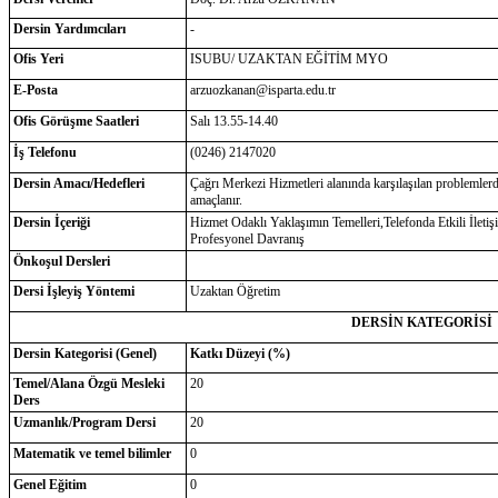
Dersin Yardımcıları
-
Ofis Yeri
ISUBU/ UZAKTAN EĞİTİM MYO
E-Posta
arzuozkanan@isparta.edu.tr
Ofis Görüşme Saatleri
Salı 13.55-14.40
İş Telefonu
(0246) 2147020
Dersin Amacı/Hedefleri
Çağrı Merkezi Hizmetleri alanında karşılaşılan problemlerd
amaçlanır.
Dersin İçeriği
Hizmet Odaklı Yaklaşımın Temelleri,Telefonda Etkili İleti
Profesyonel Davranış
Önkoşul Dersleri
Dersi İşleyiş Yöntemi
Uzaktan Öğretim
DERSİN KATEGORİSİ
Dersin Kategorisi (Genel)
Katkı Düzeyi (%)
Temel/Alana Özgü Mesleki
20
Ders
Uzmanlık/Program Dersi
20
Matematik ve temel bilimler
0
Genel Eğitim
0