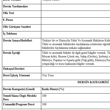
Dersin Yardımcıları
Ofis Yeri
E-Posta
Ofis Görüşme Saatleri
İş Telefonu
Dersin Amacı/Hedefleri
Türkiye’de ve Dünya'da Tıbbi Ve Aromatik Bitkilerin Kültür
Tıbbi ve aromatik bitkilerden faydalanma yönlerinin öğretilm
bitkilerden faydalanma imkanı sağlamaktır.
Dersin İçeriği
Tıbbi ve aromatik bitkiler ile ilgili genel bilgiler vermek
Meyan kökü, Rezene Çörek otu, Salep (Orchis), Şerbetçi o
Biberiye, Papatya ve Isparta gülü (Yağ gülü), Ekinezya,Na
yetişticiliği ve tesisi hakkında bilgiler vermek.
Önkoşul Dersleri
Dersi İşleyiş Yöntemi
Yüz Yüze
DERSİN KATEGORİSİ
Dersin Kategorisi (Genel)
Katkı Düzeyi (%)
Temel/Alana Özgü Mesleki
100
Ders
Uzmanlık/Program Dersi
100