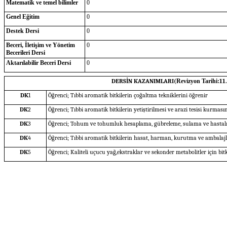
Matematik ve temel bilimler
0
Genel Eğitim
0
Destek Dersi
0
Beceri, İletişim ve Yönetim
0
Becerileri Dersi
Aktarılabilir Beceri Dersi
0
DERSİN KAZANIMLARI(
Revizyon Tarihi:
11
DK
1
Öğrenci; Tıbbi aromatik bitkilerin çoğaltma tekniklerini öğrenir
DK
2
Öğrenci; Tıbbi aromatik bitkilerin yetiştirilmesi ve arazi tesisi kurması
DK
3
Öğrenci; Tohum ve tohumluk hesaplama, gübreleme, sulama ve hastalık
DK
4
Öğrenci; Tıbbi aromatik bitkilerin hasat, harman, kurutma ve ambalajl
DK
5
Öğrenci; Kaliteli uçucu yağ,ekstraklar ve sekonder metabolitler için bi