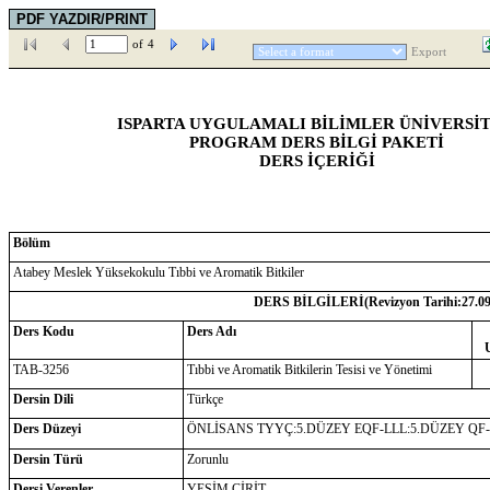
of
4
Export
ISPARTA UYGULAMALI BİLİMLER ÜNİVERSİT
PROGRAM DERS BİLGİ PAKETİ
DERS İÇERİĞİ
Bölüm
Atabey Meslek Yüksekokulu Tıbbi ve Aromatik Bitkiler
DERS BİLGİLERİ(Revizyon Tarihi:
27.0
Ders Kodu
Ders Adı
TAB-3256
Tıbbi ve Aromatik Bitkilerin Tesisi ve Yönetimi
Dersin Dili
Türkçe
Ders Düzeyi
ÖNLİSANS TYYÇ:5.DÜZEY EQF-LLL:5.DÜZEY QF
Dersin Türü
Zorunlu
Dersi Verenler
YEŞİM CİRİT