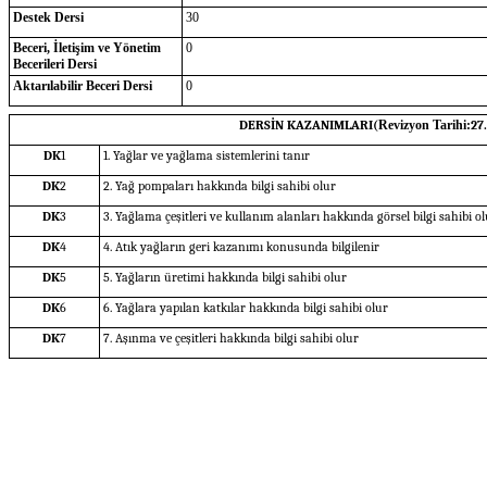
Destek Dersi
30
Beceri, İletişim ve Yönetim
0
Becerileri Dersi
Aktarılabilir Beceri Dersi
0
DERSİN KAZANIMLARI(
Revizyon Tarihi:
27
DK
1
1. Yağlar ve yağlama sistemlerini tanır
DK
2
2. Yağ pompaları hakkında bilgi sahibi olur
DK
3
3. Yağlama çeşitleri ve kullanım alanları hakkında görsel bilgi sahibi ol
DK
4
4. Atık yağların geri kazanımı konusunda bilgilenir
DK
5
5. Yağların üretimi hakkında bilgi sahibi olur
DK
6
6. Yağlara yapılan katkılar hakkında bilgi sahibi olur
DK
7
7. Aşınma ve çeşitleri hakkında bilgi sahibi olur