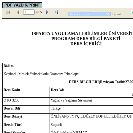
of
5
Export
ISPARTA UYGULAMALI BİLİMLER ÜNİVERSİT
PROGRAM DERS BİLGİ PAKETİ
DERS İÇERİĞİ
Bölüm
Keçiborlu Meslek Yüksekokulu Otomotiv Teknolojisi
DERS BİLGİLERİ(Revizyon Tarihi:
27.0
Ders Kodu
Ders Adı
OTO-3236
Yağlar ve Yağlama Sistemleri
Dersin Dili
Türkçe
Ders Düzeyi
ÖNLİSANS TYYÇ:5.DÜZEY EQF-LLL:5.DÜZEY QF
Dersin Türü
Seçmeli
Dersi Verenler
Öğr.Gör.Hasan YILMAZ