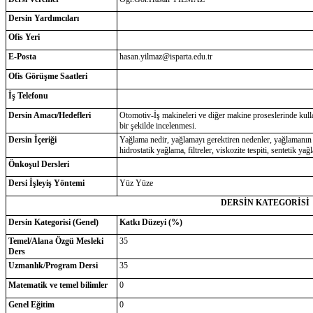
Dersin Yardımcıları
Ofis Yeri
E-Posta
hasan.yilmaz@isparta.edu.tr
Ofis Görüşme Saatleri
İş Telefonu
Dersin Amacı/Hedefleri
Otomotiv-İş makineleri ve diğer makine proseslerinde kullan
bir şekilde incelenmesi.
Dersin İçeriği
Yağlama nedir, yağlamayı gerektiren nedenler, yağlamanın ta
hidrostatik yağlama, filtreler, viskozite tespiti, sentetik yağla
Önkoşul Dersleri
Dersi İşleyiş Yöntemi
Yüz Yüze
DERSİN KATEGORİSİ
Dersin Kategorisi (Genel)
Katkı Düzeyi (%)
Temel/Alana Özgü Mesleki
35
Ders
Uzmanlık/Program Dersi
35
Matematik ve temel bilimler
0
Genel Eğitim
0