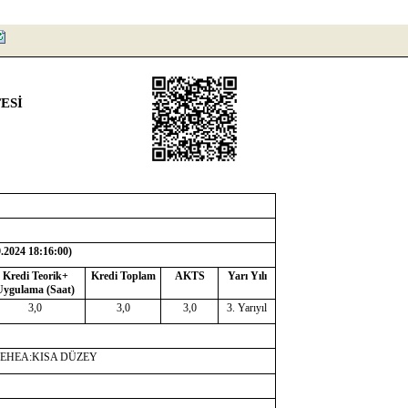
ESİ
9.2024 18:16:00
)
Kredi Teorik+
Kredi Toplam
AKTS
Yarı Yılı
Uygulama (Saat)
3,0
3,0
3,0
3. Yarıyıl
-EHEA:KISA DÜZEY