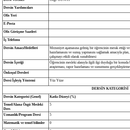
Dersin Yardımcıları
Ofis Yeri
E-Posta
Ofis Görüşme Saatleri
İş Telefonu
Dersin Amacı/Hedefleri
Mezuniyet aşamasına gelmiş bir öğrencinin merak ettiği ve
hazırlamasını ve sunuş yapmasını sağlamak amacıyla plan, h
çalışmayı etkili olarak sunabilmesi
Dersin İçeriği
Öğrencinin mesleki alanıyla ilgili ilgi duyduğu bir konuda 
araştırması, rapor hazırlaması ve sunumunu gerçekleştirme
Önkoşul Dersleri
Dersi İşleyiş Yöntemi
Yüz Yüze
DERSİN KATEGORİSİ
Dersin Kategorisi (Genel)
Katkı Düzeyi (%)
Temel/Alana Özgü Mesleki
5
Ders
Uzmanlık/Program Dersi
5
Matematik ve temel bilimler
0