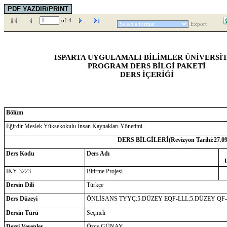
of
4
Export
ISPARTA UYGULAMALI BİLİMLER ÜNİVERSİT
PROGRAM DERS BİLGİ PAKETİ
DERS İÇERİĞİ
Bölüm
Eğirdir Meslek Yüksekokulu İnsan Kaynakları Yönetimi
DERS BİLGİLERİ(Revizyon Tarihi:
27.0
Ders Kodu
Ders Adı
IKY-3223
Bitirme Projesi
Dersin Dili
Türkçe
Ders Düzeyi
ÖNLİSANS TYYÇ:5.DÜZEY EQF-LLL:5.DÜZEY QF
Dersin Türü
Seçmeli
Dersi Verenler
Özge GÜNAY