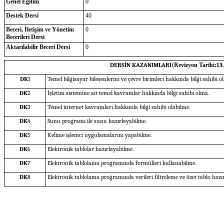
Genel Eğitim
0
Destek Dersi
40
Beceri, İletişim ve Yönetim
0
Becerileri Dersi
Aktarılabilir Beceri Dersi
0
DERSİN KAZANIMLARI(
Revizyon Tarihi:
13
DK
1
Temel bilgisayar bileşenlerini ve çevre birimleri hakkında bilgi sahibi o
DK
2
İşletim sistemine ait temel kavramlar hakkında bilgi sahibi olma.
DK
3
Temel internet kavramları hakkında bilgi sahibi olabilme.
DK
4
Sunu programı ile sunu hazırlayabilme.
DK
5
Kelime işlemci uygulamalarını yapabilme.
DK
6
Elektronik tablolar hazırlayabilme.
DK
7
Elektronik tablolama programında formülleri kullanabilme.
DK
8
Elektronik tablolama programında verileri filtreleme ve özet tablo hazı