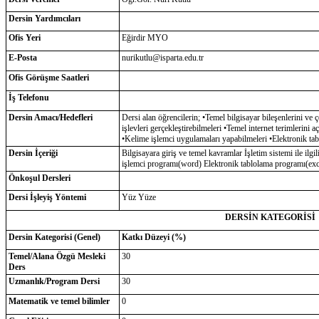
Dersin Yardımcıları
Ofis Yeri
Eğirdir MYO
E-Posta
nurikutlu@isparta.edu.tr
Ofis Görüşme Saatleri
İş Telefonu
Dersin Amacı/Hedefleri
Dersi alan öğrencilerin; •Temel bilgisayar bileşenlerini ve ç
işlevleri gerçekleştirebilmeleri •Temel internet terimlerini
•Kelime işlemci uygulamaları yapabilmeleri •Elektronik tabl
Dersin İçeriği
Bilgisayara giriş ve temel kavramlar İşletim sistemi ile il
işlemci programı(word) Elektronik tablolama programı(exc
Önkoşul Dersleri
Dersi İşleyiş Yöntemi
Yüz Yüze
DERSİN KATEGORİSİ
Dersin Kategorisi (Genel)
Katkı Düzeyi (%)
Temel/Alana Özgü Mesleki
30
Ders
Uzmanlık/Program Dersi
30
Matematik ve temel bilimler
0