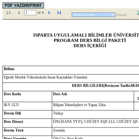
of
4
Export
ISPARTA UYGULAMALI BİLİMLER ÜNİVERSİT
PROGRAM DERS BİLGİ PAKETİ
DERS İÇERİĞİ
Bölüm
Eğirdir Meslek Yüksekokulu İnsan Kaynakları Yönetimi
DERS BİLGİLERİ(Revizyon Tarihi:
08.0
Ders Kodu
Ders Adı
IKY-3125
Bilişim Teknolojileri ve Yapay Zeka
Dersin Dili
Türkçe
Ders Düzeyi
ÖNLİSANS TYYÇ:5.DÜZEY EQF-LLL:5.DÜZEY QF
Dersin Türü
Zorunlu
Dersi Verenler
Öğr.Gör. Nuri Kutlu