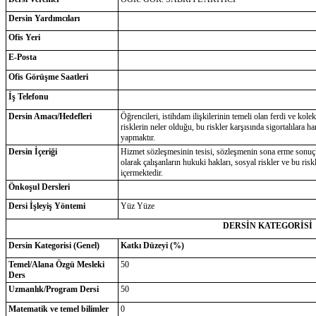
Dersin Yardımcıları
Ofis Yeri
E-Posta
Ofis Görüşme Saatleri
İş Telefonu
Dersin Amacı/Hedefleri
Öğrencileri, istihdam ilişkilerinin temeli olan ferdi ve kole
risklerin neler olduğu, bu riskler karşısında sigortalılara 
yapmaktır.
Dersin İçeriği
Hizmet sözleşmesinin tesisi, sözleşmenin sona erme sonuçları
olarak çalışanların hukuki hakları, sosyal riskler ve bu ris
içermektedir.
Önkoşul Dersleri
Dersi İşleyiş Yöntemi
Yüz Yüze
DERSİN KATEGORİSİ
Dersin Kategorisi (Genel)
Katkı Düzeyi (%)
Temel/Alana Özgü Mesleki
50
Ders
Uzmanlık/Program Dersi
50
Matematik ve temel bilimler
0