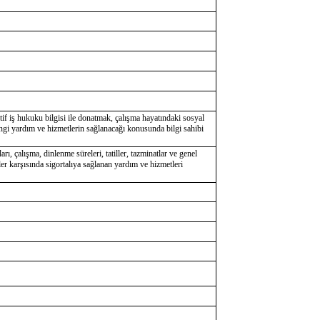
ktif iş hukuku bilgisi ile donatmak, çalışma hayatındaki sosyal
hangi yardım ve hizmetlerin sağlanacağı konusunda bilgi sahibi
, çalışma, dinlenme süreleri, tatiller, tazminatlar ve genel
kler karşısında sigortalıya sağlanan yardım ve hizmetleri