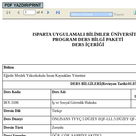
of
4
Export
ISPARTA UYGULAMALI BİLİMLER ÜNİVERSİT
PROGRAM DERS BİLGİ PAKETİ
DERS İÇERİĞİ
Bölüm
Eğirdir Meslek Yüksekokulu İnsan Kaynakları Yönetimi
DERS BİLGİLERİ(Revizyon Tarihi:
01.0
Ders Kodu
Ders Adı
IKY-3106
İş ve Sosyal Güvenlik Hukuku
Dersin Dili
Türkçe
Ders Düzeyi
ÖNLİSANS TYYÇ:5.DÜZEY EQF-LLL:5.DÜZEY QF
Dersin Türü
Zorunlu
Dersi Verenler
ÖĞR. GÖR. SABRİYE AKITICI