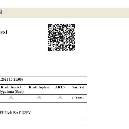
ESİ
7.2021 15:21:00
)
Kredi Teorik+
Kredi Toplam
AKTS
Yarı Yılı
Uygulama (Saat)
3,0
3,0
3,0
2. Yarıyıl
-EHEA:KISA DÜZEY