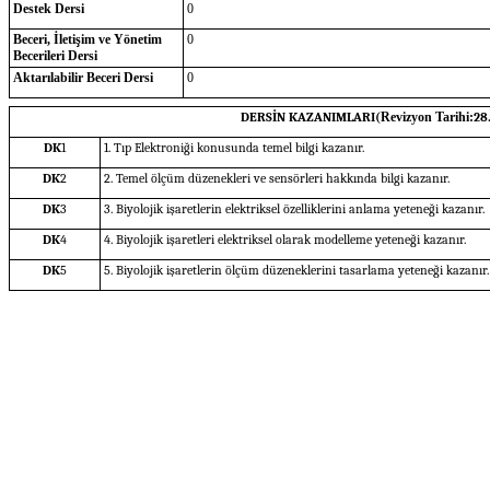
Destek Dersi
0
Beceri, İletişim ve Yönetim
0
Becerileri Dersi
Aktarılabilir Beceri Dersi
0
DERSİN KAZANIMLARI(
Revizyon Tarihi:
28
DK
1
1. Tıp Elektroniği konusunda temel bilgi kazanır.
DK
2
2. Temel ölçüm düzenekleri ve sensörleri hakkında bilgi kazanır.
DK
3
3. Biyolojik işaretlerin elektriksel özelliklerini anlama yeteneği kazanır.
DK
4
4. Biyolojik işaretleri elektriksel olarak modelleme yeteneği kazanır.
DK
5
5. Biyolojik işaretlerin ölçüm düzeneklerini tasarlama yeteneği kazanır.