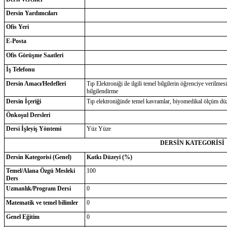
Dersin Yardımcıları
Ofis Yeri
E-Posta
Ofis Görüşme Saatleri
İş Telefonu
Dersin Amacı/Hedefleri
Tıp Elektroniği ile ilgili temel bilgilerin öğrenciye verilm
bilgilendirme
Dersin İçeriği
Tıp elektroniğinde temel kavramlar, biyomedikal ölçüm düze
Önkoşul Dersleri
Dersi İşleyiş Yöntemi
Yüz Yüze
DERSİN KATEGORİSİ
Dersin Kategorisi (Genel)
Katkı Düzeyi (%)
Temel/Alana Özgü Mesleki
100
Ders
Uzmanlık/Program Dersi
0
Matematik ve temel bilimler
0
Genel Eğitim
0