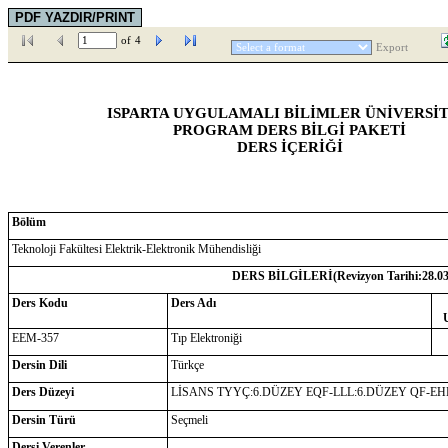
of
4
Export
ISPARTA UYGULAMALI BİLİMLER ÜNİVERSİT
PROGRAM DERS BİLGİ PAKETİ
DERS İÇERİĞİ
Bölüm
Teknoloji Fakültesi Elektrik-Elektronik Mühendisliği
DERS BİLGİLERİ(Revizyon Tarihi:
28.0
Ders Kodu
Ders Adı
EEM-357
Tıp Elektroniği
Dersin Dili
Türkçe
Ders Düzeyi
LİSANS TYYÇ:6.DÜZEY EQF-LLL:6.DÜZEY QF-EH
Dersin Türü
Seçmeli
Dersi Verenler