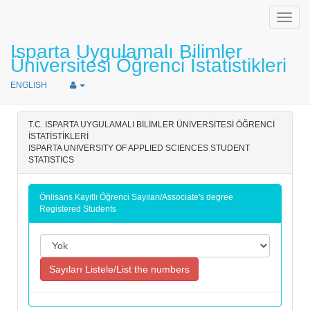
Menü/
Isparta Uygulamalı Bilimler
Üniversitesi Öğrenci İstatistikleri
ENGLISH
T.C. ISPARTA UYGULAMALI BİLİMLER ÜNİVERSİTESİ ÖĞRENCİ
İSTATİSTİKLERİ
ISPARTA UNIVERSITY OF APPLIED SCIENCES STUDENT
STATISTICS
Önlisans Kayıtlı Öğrenci Sayıları/Associate's degree
Registered Students